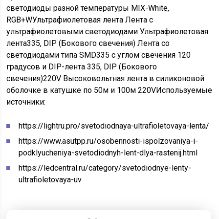
светодиоды разной температуры MIX-White,
RGB+WУльтрафиолетовая лента Лента с
ультрафиолетовыми светодиодами Ультрафиолетовая
лента335, DIP (Бокового свечения) Лента со
светодиодами типа SMD335 с углом свечения 120
градусов и DIP-лента 335, DIP (Бокового
свечения)220V Высоковольтная лента в силиконовой
оболочке в катушке по 50м и 100м 220V
Используемые
источники:
https://lightru.pro/svetodiodnaya-ultrafioletovaya-lenta/
https://www.asutpp.ru/osobennosti-ispolzovaniya-i-
podklyucheniya-svetodiodnyh-lent-dlya-rastenij.html
https://ledcentral.ru/category/svetodiodnye-lenty-
ultrafioletovaya-uv