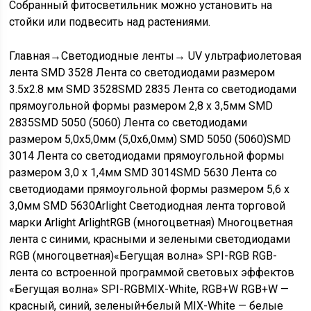
Собранный фитосветильник можно установить на
стойки или подвесить над растениями.
Главная
→
Светодиодные ленты
→
UV ультрафиолетовая
лента SMD 3528 Лента со светодиодами размером
3.5х2.8 мм SMD 3528SMD 2835 Лента со светодиодами
прямоугольной формы размером 2,8 х 3,5мм SMD
2835SMD 5050 (5060) Лента со светодиодами
размером 5,0х5,0мм (5,0х6,0мм) SMD 5050 (5060)SMD
3014 Лента со светодиодами прямоугольной формы
размером 3,0 х 1,4мм SMD 3014SMD 5630 Лента со
светодиодами прямоугольной формы размером 5,6 х
3,0мм SMD 5630Arlight Светодиодная лента торговой
марки Arlight ArlightRGB (многоцветная) Многоцветная
лента с синими, красными и зелеными светодиодами
RGB (многоцветная)«Бегущая волна» SPI-RGB RGB-
лента со встроенной программой световых эффектов
«Бегущая волна» SPI-RGBMIX-White, RGB+W RGB+W —
красный, синий, зеленый+белый MIX-White — белые