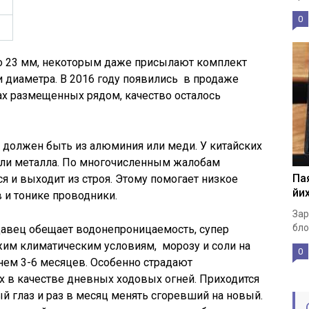
0
до 23 мм, некоторым даже присылают комплект
и диаметра. В 2016 году появились в продаже
ах размещенных рядом, качество осталось
 должен быть из алюминия или меди. У китайских
или металла. По многочисленным жалобам
Пая
ся и выходит из строя. Этому помогает низкое
йих
 и тонике проводники.
Зар
бло
давец обещает водонепроницаемость, супер
жим климатическим условиям, морозу и соли на
0
днем 3-6 месяцев. Особенно страдают
х в качестве дневных ходовых огней. Приходится
 глаз и раз в месяц менять сгоревший на новый.