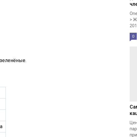
чл
One
> Ж
201
0
 зеленёные.
Са
ка
Цен
ра
пар
при