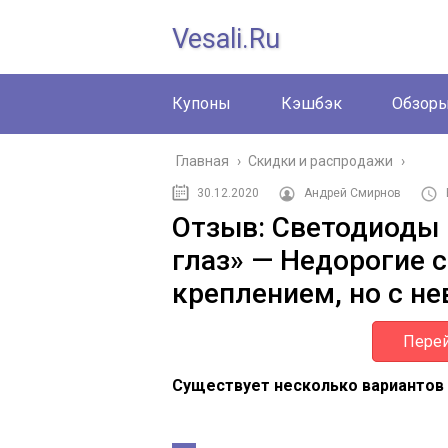
Vesali.ru
Купоны
Кэшбэк
Обзор
Главная
›
Скидки и распродажи
›
30.12.2020
Андрей Смирнов
Отзыв: Светодиод
глаз» — Недорогие 
креплением, но с н
Перей
Существует несколько вариантов 