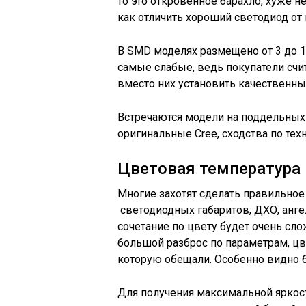
то это откровенное барахло, хуже не
как отличить хороший светодиод от 
В SMD моделях размещено от 3 до 10
самые слабые, ведь покупатели счи
вместо них установить качественны
Встречаются модели на поддельных 
оригинальные Cree, сходства по тех
Цветовая температура
Многие захотят сделать правильное
светодиодных габаритов, ДХО, анге
сочетание по цвету будет очень с
большой разброс по параметрам, цве
которую обещали. Особенно видно б
Для получения максимальной яркост