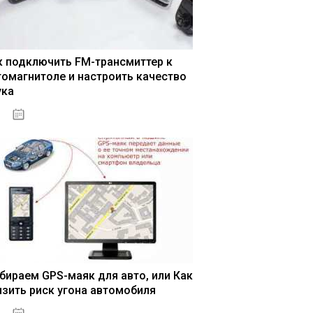
к подключить FM-трансмиттер к
томагнитоле и настроить качество
ука
04.01.2021
бираем GPS-маяк для авто, или Как
изить риск угона автомобиля