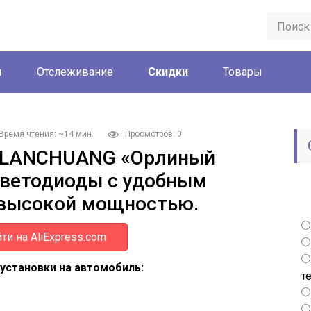
ы
Отслеживание
Скидки
Товары
Время чтения: ~14 мин.
Просмотров: 0
ы LANCHUANG «Орлиный
светодиоды с удобным
евысокой мощностью.
ти на AliExpress.com
установки на автомобиль:
т