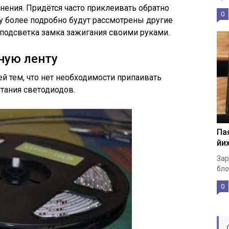
ения. Придётся часто приклеивать обратно
0
у более подробно будут рассмотрены другие
 подсветка замка зажигания своими руками.
ную ленту
й тем, что нет необходимости припаивать
тания светодиодов.
Пая
йих
Зар
бло
0