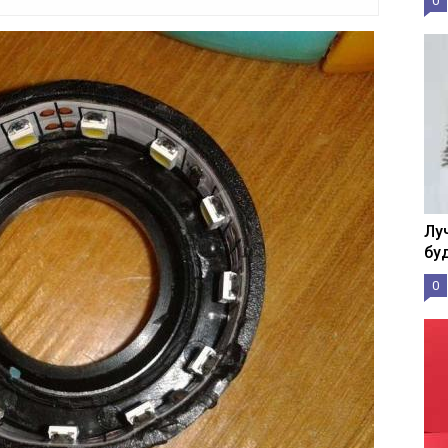
0
Лу
бу
0