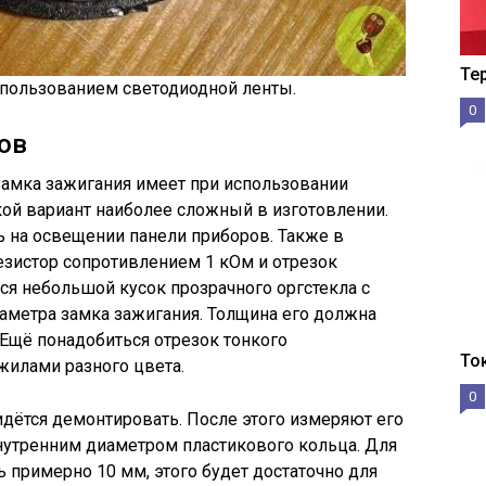
Те
спользованием светодиодной ленты.
0
ов
замка зажигания имеет при использовании
ой вариант наиболее сложный в изготовлении.
 на освещении панели приборов. Также в
езистор сопротивлением 1 кОм и отрезок
ся небольшой кусок прозрачного оргстекла с
метра замка зажигания. Толщина его должна
Ещё понадобиться отрезок тонкого
То
жилами разного цвета.
0
идётся демонтировать. После этого измеряют его
нутренним диаметром пластикового кольца. Для
 примерно 10 мм, этого будет достаточно для