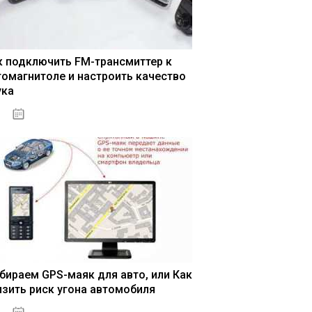
к подключить FM-трансмиттер к
томагнитоле и настроить качество
ука
04.01.2021
бираем GPS-маяк для авто, или Как
изить риск угона автомобиля