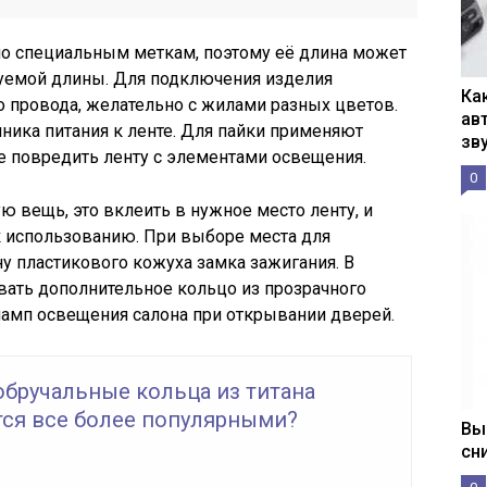
по специальным меткам, поэтому её длина может
уемой длины. Для подключения изделия
Ка
го провода, желательно с жилами разных цветов.
ав
чника питания к ленте. Для пайки применяют
зв
е повредить ленту с элементами освещения.
0
ую вещь, это вклеить в нужное место ленту, и
к использованию. При выборе места для
у пластикового кожуха замка зажигания. В
вать дополнительное кольцо из прозрачного
ламп освещения салона при открывании дверей.
обручальные кольца из титана
тся все более популярными?
Вы
сн