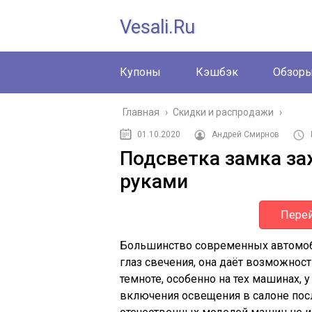
Vesali.ru
Купоны
Кэшбэк
Обзор
Главная
›
Скидки и распродажи
›
01.10.2020
Андрей Смирнов
Подсветка замка за
руками
Перей
Большинство современных автомоб
глаз свечения, она даёт возможнос
темноте, особенно на тех машинах,
включения освещения в салоне пос