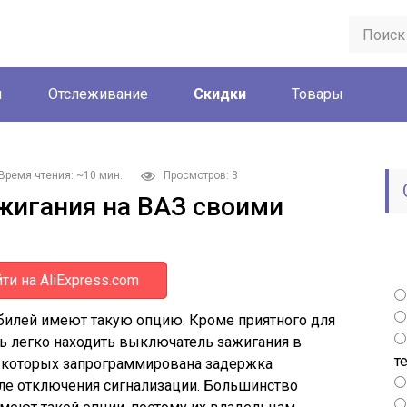
ы
Отслеживание
Скидки
Товары
Время чтения: ~10 мин.
Просмотров: 3
жигания на ВАЗ своими
ти на AliExpress.com
илей имеют такую опцию. Кроме приятного для
ть легко находить выключатель зажигания в
т
 у которых запрограммирована задержка
ле отключения сигнализации. Большинство