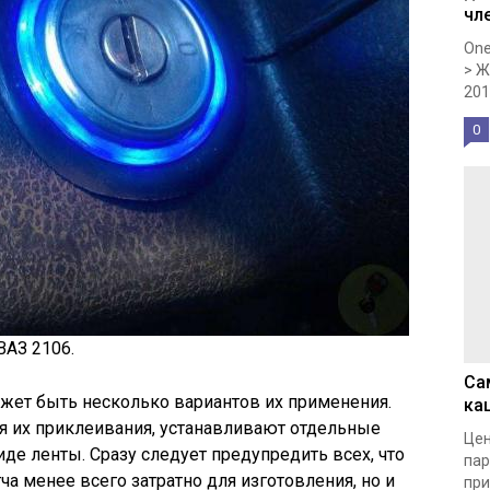
чл
One
> Ж
201
0
ВАЗ 2106.
Са
жет быть несколько вариантов их применения.
ка
я их приклеивания, устанавливают отдельные
Цен
де ленты. Сразу следует предупредить всех, что
пар
а менее всего затратно для изготовления, но и
при