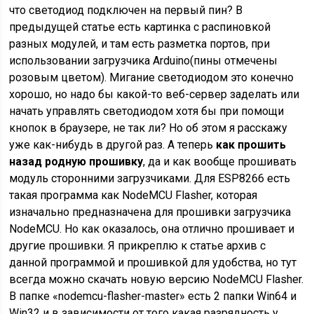
что светодиод подключен на первый пин? В
предыдущей статье есть картинка с распиновкой
разных модулей, и там есть разметка портов, при
использовании загрузчика Arduino(пины отмечены
розовым цветом). Мигание светодиодом это конечно
хорошо, но надо бы какой-то веб-сервер заделать или
начать управлять светодиодом хотя бы при помощи
кнопок в браузере, не так ли? Но об этом я расскажу
уже как-нибудь в другой раз. А теперь
как прошить
назад родную прошивку
, да и как вообще прошивать
модуль сторонними загрузчиками. Для ESP8266 есть
такая программа как NodeMCU Flasher, которая
изначально предназначена для прошивки загрузчика
NodeMCU. Но как оказалось, она отлично прошивает и
другие прошивки. Я прикреплю к статье архив с
данной программой и прошивкой для удобства, но тут
всегда можно скачать новую версию NodeMCU Flasher.
В папке «nodemcu-flasher-master» есть 2 папки Win64 и
Win32 и в зависимости от того какая разрядность у