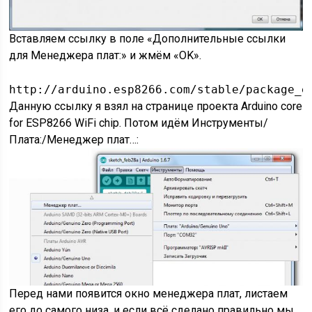
Вставляем ссылку в поле «Дополнительные ссылки
для Менеджера плат:» и жмём «OK».
http://arduino.esp8266.com/stable/package_e
Данную ссылку я взял на странице проекта Arduino core
for ESP8266 WiFi chip. Потом идём Инструменты/
Плата:/Менеджер плат…:
Перед нами появится окно менеджера плат, листаем
его до самого низа, и если всё сделано правильно мы