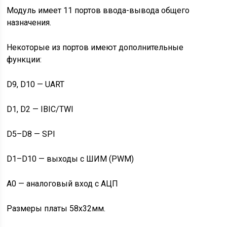
Модуль имеет 11 портов ввода-вывода общего
назначения.
Некоторые из портов имеют дополнительные
функции:
D9, D10 — UART
D1, D2 — IВІC/TWI
D5–D8 — SPI
D1–D10 — выходы с ШИМ (PWM)
A0 — аналоговый вход с АЦП
Размеры платы 58х32мм.