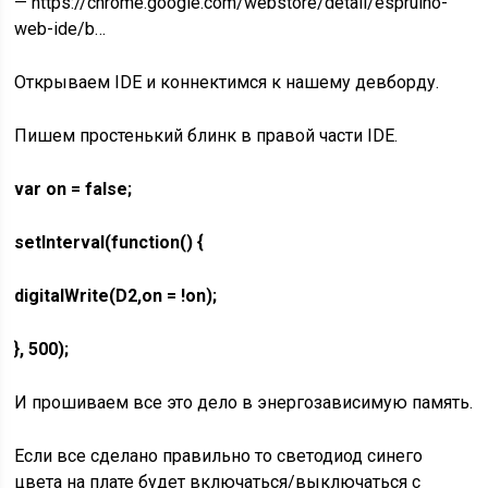
— https://chrome.google.com/webstore/detail/espruino-
web-ide/b…
Открываем IDE и коннектимся к нашему девборду.
Пишем простенький блинк в правой части IDE.
var on = false;
setInterval(function() {
digitalWrite(D2,on = !on);
}, 500);
И прошиваем все это дело в энергозависимую память.
Если все сделано правильно то светодиод синего
цвета на плате будет включаться/выключаться с