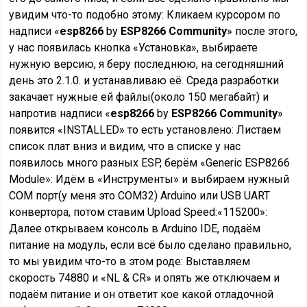
увидим что-то подобно этому: Кликаем курсором по
надписи «
esp8266
by
ESP8266 Community
» после этого,
у нас появилась кнопка «Установка», выбираете
нужную версию, я беру последнюю, на сегодняшний
день это 2.1.0. и устанавливаю её. Среда разработки
закачает нужные ей файлы(около 150 мегабайт) и
напротив надписи «
esp8266
by
ESP8266 Community
»
появится «INSTALLED» то есть установлено: Листаем
список плат вниз и видим, что в списке у нас
появилось много разных ESP, берём «Generic ESP8266
Module»: Идём в «Инструменты» и выбираем нужный
COM порт(у меня это COM32) Arduino или USB UART
конвертора, потом ставим Upload Speed:«115200»:
Далее открываем консоль в Arduino IDE, подаём
питание на модуль, если всё было сделано правильно,
то мы увидим что-то в этом роде: Выставляем
скорость 74880 и «NL & CR» и опять же отключаем и
подаём питание и он ответит кое какой отладочной