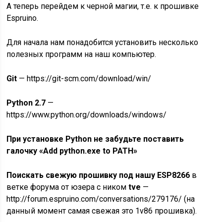
А теперь перейдем к черной магии, т.е. к прошивке
Espruino.
Для начала нам понадобится установить несколько
полезных программ на наш компьютер.
Git
— https://git-scm.com/download/win/
Python 2.7
—
https://www.python.org/downloads/windows/
При установке Python не забудьте поставить
галочку «Add python.exe to PATH»
Поискать свежую прошивку под нашу ESP8266
в
ветке форума от юзера с ником
tve
—
http://forum.espruino.com/conversations/279176/ (на
данный момент самая свежая это 1v86 прошивка).