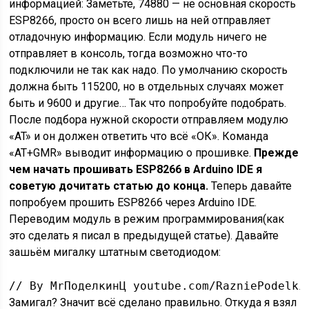
информацией: Заметьте, 74880 — не основная скорость
ESP8266, просто он всего лишь на ней отправляет
отладочную информацию. Если модуль ничего не
отправляет в консоль, тогда возможно что-то
подключили не так как надо. По умолчанию скорость
должна быть 115200, но в отдельных случаях может
быть и 9600 и другие… Так что попробуйте подобрать.
После подбора нужной скорости отправляем модулю
«AT» и он должен ответить что всё «ОК». Команда
«AT+GMR» выводит информацию о прошивке.
Прежде
чем начать прошивать ESP8266 в Arduino IDE я
советую дочитать статью до конца.
Теперь давайте
попробуем прошить ESP8266 через Arduino IDE.
Переводим модуль в режим программирования(как
это сделать я писал в предыдущей статье). Давайте
зашьём мигалку штатным светодиодом:
// By MrПоделкинЦ youtube.com/RazniePodelki
Замигал? Значит всё сделано правильно. Откуда я взял