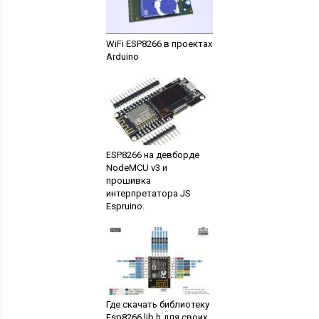
WiFi ESP8266 в проектах
Arduino
ESP8266 на девборде
NodeMCU v3 и
прошивка
интерпретатора JS
Espruino.
Где скачать библиотеку
Esp8266 lib h для своих