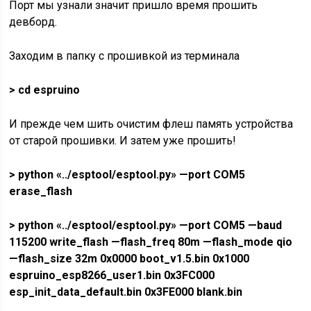
Порт мы узнали значит пришло время прошить
девборд.
Заходим в папку с прошивкой из терминала
> cd espruino
И прежде чем шить очистим флеш память устройства
от старой прошивки. И затем уже прошить!
> python «../esptool/esptool.py» —port COM5
erase_flash
> python «../esptool/esptool.py» —port COM5 —baud
115200 write_flash
—flash_freq 80m —flash_mode qio
—flash_size 32m
0x0000 boot_v1.5.bin 0x1000
espruino_esp8266_user1.bin
0x3FC000
esp_init_data_default.bin 0x3FE000 blank.bin