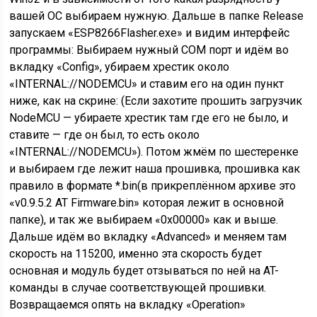
вашей ОС выбираем нужную. Дальше в папке Release
запускаем «ESP8266Flasher.exe» и видим интерфейс
программы: Выбираем нужный COM порт и идём во
вкладку «Config», убираем хрестик около
«INTERNAL://NODEMCU» и ставим его на один пункт
ниже, как на скрине: (Если захотите прошить загрузчик
NodeMCU — убираете хрестик там где его не было, и
ставите — где он был, то есть около
«INTERNAL://NODEMCU»). Потом жмём по шестеренке
и выбираем где лежит наша прошивка, прошивка как
правило в формате *.bin(в прикреплённом архиве это
«v0.9.5.2 AT Firmware.bin» которая лежит в основной
папке), и так же выбираем «0x00000» как и выше.
Дальше идём во вкладку «Advanced» и меняем там
скорость на 115200, именно эта скорость будет
основная и модуль будет отзываться по ней на AT-
команды в случае соответствующей прошивки.
Возвращаемся опять на вкладку «Operation»