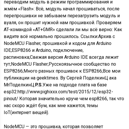
переводим модуль в режим программирования и
жмём «Flash»: Всё, модуль начал прошиваться, после
перепрошивки не забываем перезагрузить модуль и
вуаля, он прошит нужной нам прошивкой. Проверяем
AT-командой «AT+GMR» сделали ли мы всё верно: Как
видите всё нормально прошилось. Ссылки:Архив с
NodeMCU Flasher, прошивкой и кодом для Arduino
IDE;ESP8266 и Arduino, подключение,
распиновка;Свежая версия Arduino IDE всегда лежит
тут;NodeMCU Flasher;Русскоязычное сообщество по
ESP8266;Много разных прошивок к ESP8266;Все мои
публикации на geektimes. By Сергей ПоделкинЦ ака
MrПоделкинЦ.
P.S.
Уже на подходе плата на базе
esp32:http://www.pighixxx.com/test/2015/12/esp32-
pinout/ Которая значительно круче чем esp8266, так что
нас скоро ждёт бум, как мне кажется, темы
IoT(интернет вещей).
NodeMCU — это прошивка, которая позволяет