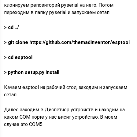
клонируем репозиторий pyserial на него. Потом
переходим в папку pyserial и запускаем сетап.
> cd ../
> git clone
https://github.com/themadinventor/esptool
> cd esptool
> python setup.py install
Качаем esptool на рабочий стол, заходим и запускаем
сетап.
Далее заходим в Диспетчер устройств и находим на
каком COM порте у нас висит устройство. В моем
случае это COM5.