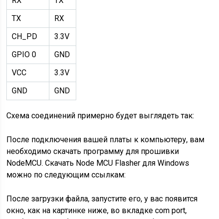
RX
TX
TX
RX
CH_PD
3.3V
GPIO 0
GND
VCC
3.3V
GND
GND
Схема соединений примерно будет выглядеть так:
После подключения вашей платы к компьютеру, вам
необходимо скачать программу для прошивки
NodeMCU. Скачать Node MCU Flasher для Windows
можно по следующим ссылкам:
После загрузки файла, запустите его, у вас появится
окно, как на картинке ниже, во вкладке com port,