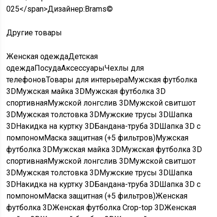
025
</span>
Дизайнер:
Brams
©
Другие товары
Женская одеждаДетская
одеждаПосудаАксессуарыЧехлы для
телефоновТовары для интерьераМужская футболка
3DМужская майка 3DМужская футболка 3D
спортивнаяМужской лонгслив 3DМужской свитшот
3DМужская толстовка 3DМужские трусы 3DШапка
3DНакидка на куртку 3DБандана-труба 3DШапка 3D c
помпономМаска защитная (+5 фильтров)Мужская
футболка 3DМужская майка 3DМужская футболка 3D
спортивнаяМужской лонгслив 3DМужской свитшот
3DМужская толстовка 3DМужские трусы 3DШапка
3DНакидка на куртку 3DБандана-труба 3DШапка 3D c
помпономМаска защитная (+5 фильтров)Женская
футболка 3DЖенская футболка Crop-top 3DЖенская