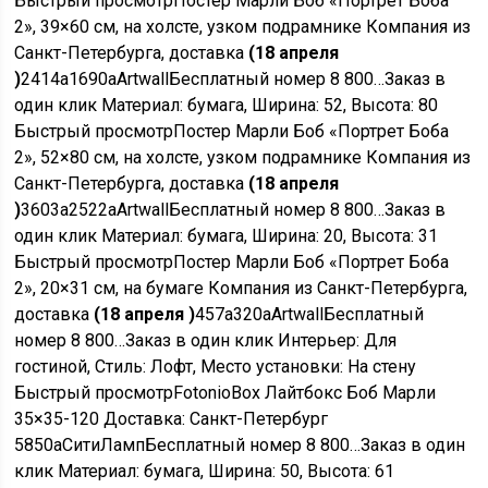
Быстрый просмотр
Постер Марли Боб «Портрет Боба
2», 39×60 см, на холсте, узком подрамнике Компания из
Санкт-Петербурга, доставка
(18 апреля
)
2414
a
1690
a
Artwall
Бесплатный номер 8 800…
Заказ в
один клик
Материал: бумага, Ширина: 52, Высота: 80
Быстрый просмотр
Постер Марли Боб «Портрет Боба
2», 52×80 см, на холсте, узком подрамнике Компания из
Санкт-Петербурга, доставка
(18 апреля
)
3603
a
2522
a
Artwall
Бесплатный номер 8 800…
Заказ в
один клик
Материал: бумага, Ширина: 20, Высота: 31
Быстрый просмотр
Постер Марли Боб «Портрет Боба
2», 20×31 см, на бумаге Компания из Санкт-Петербурга,
доставка
(18 апреля )
457
a
320
a
Artwall
Бесплатный
номер 8 800…
Заказ в один клик
Интерьер: Для
гостиной, Стиль: Лофт, Место установки: На стену
Быстрый просмотр
FotonioBox Лайтбокс Боб Марли
35×35-120 Доставка: Санкт-Петербург
5850
a
СитиЛамп
Бесплатный номер 8 800…
Заказ в один
клик
Материал: бумага, Ширина: 50, Высота: 61