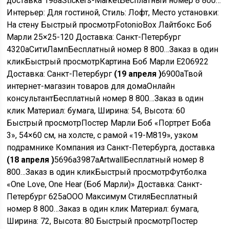
доставка
198
a
Stickers-Market
Бесплатный номер 8 800…
Интерьер: Для гостиной, Стиль: Лофт, Место установки:
На стену
Быстрый просмотр
FotonioBox Лайтбокс Боб
Марли 25×25-120 Доставка: Санкт-Петербург
4320
a
СитиЛамп
Бесплатный номер 8 800…
Заказ в один
клик
Быстрый просмотр
Картина Боб Марли E206922
Доставка: Санкт-Петербург
(19 апреля )
6900
a
Твой
интернет-магазин товаров для дома
Онлайн
консультант
Бесплатный номер 8 800…
Заказ в один
клик
Материал: бумага, Ширина: 54, Высота: 60
Быстрый просмотр
Постер Марли Боб «Портрет Боба
3», 54×60 см, на холсте, с рамой «19-М819», узком
подрамнике Компания из Санкт-Петербурга, доставка
(18 апреля )
5696
a
3987
a
Artwall
Бесплатный номер 8
800…
Заказ в один клик
Быстрый просмотр
Футболка
«One Love, One Hear (Боб Марли)» Доставка: Санкт-
Петербург
625
a
ООО Максимум Стиля
Бесплатный
номер 8 800…
Заказ в один клик
Материал: бумага,
Ширина: 72, Высота: 80
Быстрый просмотр
Постер