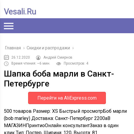
Vesali.ru
Главная
›
Скидки и распродажи
›
26.12.2020
Андрей Смирнов
Время чтения: ~6 мин.
Просмотров: 4
Шапка боба марли в Санкт-
Петербурге
Перейти на AliExpress.com
500 товаров
Размер: XS
Быстрый просмотр
Боб марли
(bob marley) Доставка: Санкт-Петербург
2200
a
В
МАГАЗИН
Принтио
Онлайн консультант
Заказ в один
клик
Тип: Постер, Ширина: 120, Высота: 81