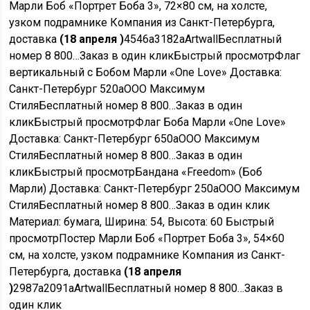
Марли Боб «Портрет Боба 3», 72×80 см, на холсте,
узком подрамнике Компания из Санкт-Петербурга,
доставка
(18 апреля )
4546
a
3182
a
Artwall
Бесплатный
номер 8 800…
Заказ в один клик
Быстрый просмотр
Флаг
вертикальный с Бобом Марли «One Love» Доставка:
Санкт-Петербург
520
a
ООО Максимум
Стиля
Бесплатный номер 8 800…
Заказ в один
клик
Быстрый просмотр
Флаг Боба Марли «One Love»
Доставка: Санкт-Петербург
650
a
ООО Максимум
Стиля
Бесплатный номер 8 800…
Заказ в один
клик
Быстрый просмотр
Бандана «Freedom» (Боб
Марли) Доставка: Санкт-Петербург
250
a
ООО Максимум
Стиля
Бесплатный номер 8 800…
Заказ в один клик
Материал: бумага, Ширина: 54, Высота: 60
Быстрый
просмотр
Постер Марли Боб «Портрет Боба 3», 54×60
см, на холсте, узком подрамнике Компания из Санкт-
Петербурга, доставка
(18 апреля
)
2987
a
2091
a
Artwall
Бесплатный номер 8 800…
Заказ в
один клик