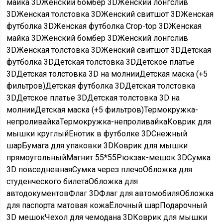
майка 3DЖенский бомбер 3DЖенский лонгслив
3DЖенская толстовка 3DЖенский свитшот 3DЖенская
футболка 3DЖенская футболка Crop-top 3DЖенская
майка 3DЖенский бомбер 3DЖенский лонгслив
3DЖенская толстовка 3DЖенский свитшот 3DДетская
футболка 3DДетская толстовка 3DДетское платье
3DДетская толстовка 3D на молнииДетская маска (+5
фильтров)Детская футболка 3DДетская толстовка
3DДетское платье 3DДетская толстовка 3D на
молнииДетская маска (+5 фильтров)Термокружка-
непроливайкаТермокружка-непроливайкаКоврик для
мышки круглыйЕнотик в футболке 3DСнежный
шарБумага для упаковки 3DКоврик для мышки
прямоугольныйМагнит 55*55Рюкзак-мешок 3DСумка
3D повседневнаяСумка через плечоОбложка для
студенческого билетаОбложка для
автодокументовФлаг 3DФлаг для автомобиляОбложка
для паспорта матовая кожаЁлочный шарПодарочный
3D мешокЧехол для чемодана 3DКоврик для мышки