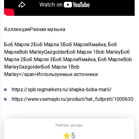
Коллекция
Разная музыка
Боб Марли 2Боб Марли 3Боб МарлиЯмайка, Боб
МарлиBob MarleyGazgolderБоб Марли 1Bob MarleyБоб
Марли 2Боб Марли 3Боб МарлиЯмайка, Боб МарлиBob
MarleyGazgolderБоб Марли 1Bob
Marley</span>
Используемые источники:
https://spb.regmarkets.ru/shapka-boba-marli/
https://www.vsemayki.ru/product/hat_fullprint/1000630
Рейтинг автора
5