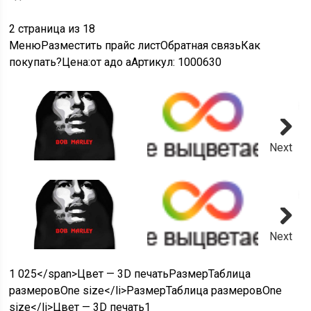
2 страница из 18
Меню
Разместить прайс листОбратная связьКак
покупать?Цена:от
a
до
a
Артикул: 1000630
Next
Next
1 025
</span>Цвет — 3D печать
Размер
Таблица
размеров
One size</li>
Размер
Таблица размеров
One
size</li>Цвет — 3D печать
1