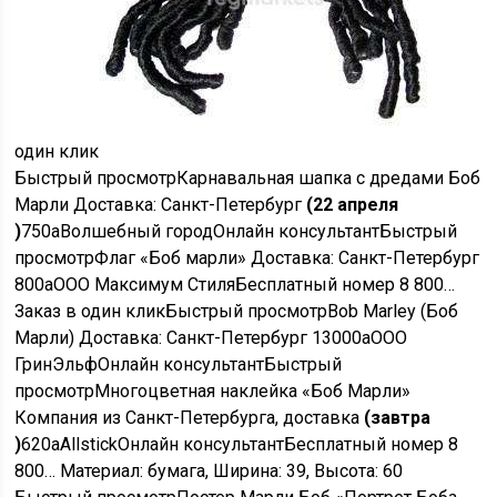
один клик
Быстрый просмотр
Карнавальная шапка с дредами Боб
Марли Доставка: Санкт-Петербург
(22 апреля
)
750
a
Волшебный город
Онлайн консультант
Быстрый
просмотр
Флаг «Боб марли» Доставка: Санкт-Петербург
800
a
ООО Максимум Стиля
Бесплатный номер 8 800…
Заказ в один клик
Быстрый просмотр
Bob Marley (Боб
Марли) Доставка: Санкт-Петербург
13000
a
ООО
ГринЭльф
Онлайн консультант
Быстрый
просмотр
Многоцветная наклейка «Боб Марли»
Компания из Санкт-Петербурга, доставка
(завтра
)
620
a
Allstick
Онлайн консультант
Бесплатный номер 8
800…
Материал: бумага, Ширина: 39, Высота: 60