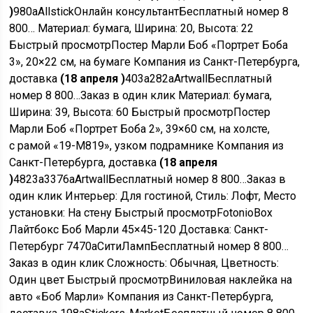
)
980
a
Allstick
Онлайн консультант
Бесплатный номер 8
800…
Материал: бумага, Ширина: 20, Высота: 22
Быстрый просмотр
Постер Марли Боб «Портрет Боба
3», 20×22 см, на бумаге Компания из Санкт-Петербурга,
доставка
(18 апреля )
403
a
282
a
Artwall
Бесплатный
номер 8 800…
Заказ в один клик
Материал: бумага,
Ширина: 39, Высота: 60
Быстрый просмотр
Постер
Марли Боб «Портрет Боба 2», 39×60 см, на холсте,
с рамой «19-М819», узком подрамнике Компания из
Санкт-Петербурга, доставка
(18 апреля
)
4823
a
3376
a
Artwall
Бесплатный номер 8 800…
Заказ в
один клик
Интерьер: Для гостиной, Стиль: Лофт, Место
установки: На стену
Быстрый просмотр
FotonioBox
Лайтбокс Боб Марли 45×45-120 Доставка: Санкт-
Петербург
7470
a
СитиЛамп
Бесплатный номер 8 800…
Заказ в один клик
Сложность: Обычная, Цветность:
Один цвет
Быстрый просмотр
Виниловая наклейка на
авто «Боб Марли» Компания из Санкт-Петербурга,