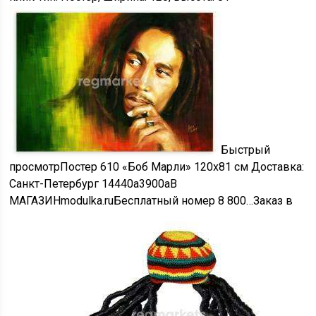
Быстрый
просмотр
Постер 610 «Боб Марли» 120х81 см Доставка:
Санкт-Петербург
14440
a
3900
a
В
МАГАЗИН
modulka.ru
Бесплатный номер 8 800…
Заказ в