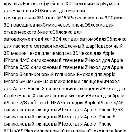
круглыйЕнотик в футболке 3DСнежный шарБумага
для упаковки 3DКоврик для мышки
прямоугольныйМагнит 55*55Рюкзак-мешок 3DСумка
3D повседневнаяСумка через плечоОбложка для
студенческого билетаОбложка для
автодокументовФлаг 3DФлаг для автомобиляОбложка
для паспорта матовая кожаЁлочный шарПодарочный
3D мешокЧехол для чемодана 3DЧехол для Apple
iPhone 4/4S силиконовый глянцевыйЧехол для Apple
iPhone 5/5S силиконовый глянцевыйЧехол для Apple
iPhone 6 силиконовый глянцевыйЧехол для Apple
iPhone 6Plus/6SPlus силиконовый глянцевыйЧехол
для Apple iPhone X силиконовый глянцевыйЧехол для
Apple iPhone X силиконовый матовыйЧехол для Apple
iPhone 7/8 soft-touch NEWЧехол для Apple iPhone 4/4S
силиконовый глянцевыйЧехол для Apple iPhone 5/5S
силиконовый глянцевыйЧехол для Apple iPhone 6
силиконовый глянцевыйЧехол для Apple iPhone
6Plus/6SPlus силиконовый глянцевыйЧехол для Apple