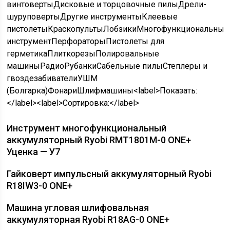
винтовертыДисковые и торцовочные пилыДрели-
шуруповертыДругие инструментыКлеевые
пистолетыКраскопультыЛобзикиМногофункциональный
инструментПерфораторыПистолеты для
герметикаПлиткорезыПолировальные
машиныРадиоРубанкиСабельные пилыСтеплеры и
гвоздезабивателиУШМ
(Болгарка)ФонариШлифмашины<label>Показать:
</label><label>Сортировка:</label>
Инструмент многофункциональный
аккумуляторный Ryobi RMT1801M-0 ONE+
Уценка — У7
Гайковерт импульсный аккумуляторный Ryobi
R18IW3-0 ONE+
Машина угловая шлифовальная
аккумуляторная Ryobi R18AG-0 ONE+