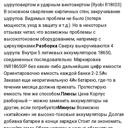
шуруповертом и ударным винтовертом (Ryobi R18ID3).
В основном сверление кирпичных стен, закручивание
шурупов. Видимых проблем не было (потеря
мощности, уход в защиту и т.д.). Но в некоторых
отзывах читал, что возможны проблемы с
высокотоковом оборудованием, например с
циркулярками.
Разборка
Сверху выкручиваются 4
шурупа. Внутри 5 литиевых аккумуляторов 18650,
соединенных последовательно. Маркировка
INR18650P без каких-либо дальнейших цифр емкости.
Ориентировочно емкость каждой банки 2-2.5Ач.
Заказал еще неоригинальную 4Ач батарею, где-то в
течении месяца должна приехать. Протестирую
емкость тем же способом.
Плюсы
Цена Корпус
разборный — можно заменить аккумуляторы на
другие, если потребуется
Минусы
Возможно
«китайские» не высоко-токовые аккумуляторы Долгая
добивка батареи в конце зарядки Стоит ли экономить,