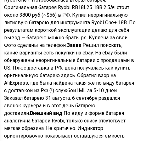
Оригинальная батарея Ryobi RB18L25 18В 2.5Ач стоит
около 3800 руб (~$56) в РФ. Купил неоригинальную
литиевую батарею для инструмента Ryobi One+ 18В. По
результатам короткой эксплуатации делаю для себя
вывод — батарею можно брать. ps. Куплена за свои.
Фото сделаны на телефон.
Заказ
Решил поискать,
какие варианты есть покупки на ebay. На ebay были
обнаружены неоригинальные батареи с продавцами в
US. Плюс доставка в РФ, цена получалась как купить
оригинальную батарею здесь. Обратил взор на
AliExpress, где была найдена такая же по виду батарея
с доставкой из РФ (!) службой IML за 5-10 дней.
Заказал батарею 31 августа, 6 сентября раздался
звонок курьера и в этот день батарею
доставили.
Внешний вид
По виду и форме батарея
аналогична батареи Ryobi, только снизу отсутствует
мягкая обрезина. Не критично. Индикатор
ориентировочно показывает оставшуюся емкость.