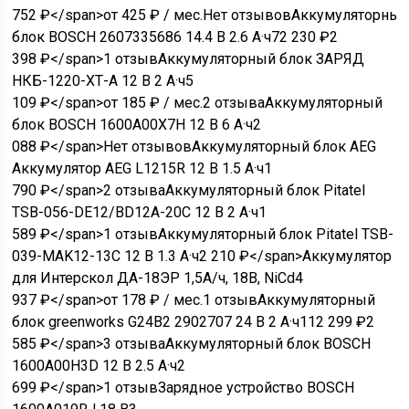
752
₽
</span>от 425 ₽ / мес.
Нет отзывов
Аккумуляторны
блок BOSCH 2607335686 14.4 В 2.6 А·ч
7
2 230
₽
2
398
₽
</span>
1 отзыв
Аккумуляторный блок ЗАРЯД
НКБ-1220-ХТ-А 12 В 2 А·ч
5
109
₽
</span>от 185 ₽ / мес.
2 отзыва
Аккумуляторный
блок BOSCH 1600A00X7H 12 В 6 А·ч
2
088
₽
</span>
Нет отзывов
Аккумуляторный блок AEG
Аккумулятор AEG L1215R 12 В 1.5 А·ч
1
790
₽
</span>
2 отзыва
Аккумуляторный блок Pitatel
TSB-056-DE12/BD12A-20C 12 В 2 А·ч
1
589
₽
</span>
1 отзыв
Аккумуляторный блок Pitatel TSB-
039-MAK12-13C 12 В 1.3 А·ч
2 210
₽
</span>
Аккумулятор
для Интерскол ДА-18ЭР 1,5А/ч, 18В, NiCd
4
937
₽
</span>от 178 ₽ / мес.
1 отзыв
Аккумуляторный
блок greenworks G24B2 2902707 24 В 2 А·ч
11
2 299
₽
2
585
₽
</span>
3 отзыва
Аккумуляторный блок BOSCH
1600A00H3D 12 В 2.5 А·ч
2
699
₽
</span>
1 отзыв
Зарядное устройство BOSCH