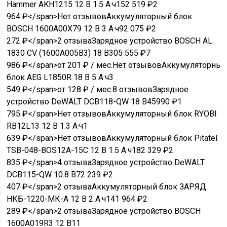
Hammer AKH1215 12 В 1.5 А·ч
15
2 519
₽
2
964
₽
</span>
Нет отзывов
Аккумуляторный блок
BOSCH 1600A00X79 12 В 3 А·ч
9
2 075
₽
2
272
₽
</span>
2 отзыва
Зарядное устройство BOSCH AL
1830 CV (1600A005B3) 18 В
30
5 555
₽
7
986
₽
</span>от 201 ₽ / мес.
Нет отзывов
Аккумуляторны
блок AEG L1850R 18 В 5 А·ч
3
549
₽
</span>от 128 ₽ / мес.
8 отзывов
Зарядное
устройство DeWALT DCB118-QW 18 В
45
990
₽
1
795
₽
</span>
Нет отзывов
Аккумуляторный блок RYOBI
RB12L13 12 В 1.3 А·ч
1
639
₽
</span>
Нет отзывов
Аккумуляторный блок Pitatel
TSB-048-BOS12A-15C 12 В 1.5 А·ч
18
2 329
₽
2
835
₽
</span>
4 отзыва
Зарядное устройство DeWALT
DCB115-QW 10.8 В
7
2 239
₽
2
407
₽
</span>
2 отзыва
Аккумуляторный блок ЗАРЯД
НКБ-1220-МК-A 12 В 2 А·ч
14
1 964
₽
2
289
₽
</span>
2 отзыва
Зарядное устройство BOSCH
1600A019R3 12 В
11