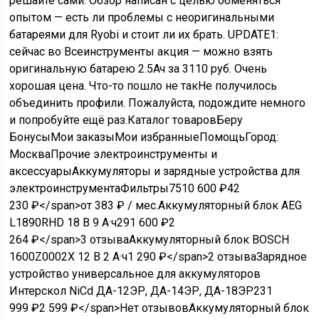
решайте сами. Обзор написан с целью обменяться
опытом — есть ли проблемы с неоригинальными
батареями для Ryobi и стоит ли их брать. UPDATE1:
сейчас во Всеинструменты акция — можно взять
оригинальную батарею 2.5Ач за 3110 руб. Очень
хорошая цена. Что-то пошло не так
Не получилось
объединить профили. Пожалуйста, подождите немного
и попробуйте ещё раз.
Каталог товаров
Беру
Бонусы
Мои заказы
Мои избранные
Помощь
Город:
Москва
Прочие электроинструменты и
аксессуары
Аккумуляторы и зарядные устройства для
электроинструмента
Фильтры
75
10 600
₽
42
230
₽
</span>от 383 ₽ / мес.
Аккумуляторный блок AEG
L1890RHD 18 В 9 А·ч
29
1 600
₽
2
264
₽
</span>
3 отзыва
Аккумуляторный блок BOSCH
1600Z0002X 12 В 2 А·ч
1 290
₽
</span>
2 отзыва
Зарядное
устройство универсальное для аккумуляторов
Интерскол NiCd ДА-12ЭР, ДА-14ЭР, ДА-18ЭР
23
1
999
₽
2 599
₽
</span>
Нет отзывов
Аккумуляторный блок