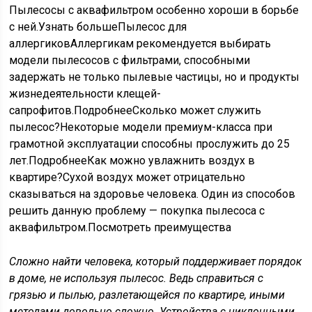
Пылесосы с аквафильтром особенно хороши в борьбе
с ней.
Узнать больше
Пылесос для
аллергиков
Аллергикам рекомендуется выбирать
модели пылесосов с фильтрами, способными
задержать не только пылевые частицы, но и продукты
жизнедеятельности клещей-
сапрофитов.
Подробнее
Сколько может служить
пылесос?
Некоторые модели премиум-класса при
грамотной эксплуатации способны прослужить до 25
лет.
Подробнее
Как можно увлажнить воздух в
квартире?
Сухой воздух может отрицательно
сказываться на здоровье человека. Один из способов
решить данную проблему — покупка пылесоса с
аквафильтром.
Посмотреть преимущества
Сложно найти человека, который поддерживает порядок
в доме, не используя пылесос. Ведь справиться с
грязью и пылью, разлетающейся по квартире, иными
методами довольно сложно. Устройства с циклонными