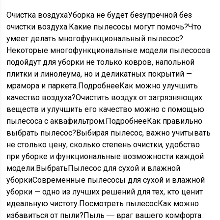
Очистка воздуха
Уборка не будет безупречной без
очистки воздуха.
Какие пылесосы могут помочь?
Что
умеет делать многофункциональный пылесос?
Некоторые многофункциональные модели пылесосов
подойдут для уборки не только ковров, напольной
плитки и линолеума, но и деликатных покрытий —
мрамора и паркета.
Подробнее
Как можно улучшить
качество воздуха?
Очистить воздух от загрязняющих
веществ и улучшить его качество можно с помощью
пылесоса с аквафильтром.
Подробнее
Как правильно
выбрать пылесос?
Выбирая пылесос, важно учитывать
не столько цену, сколько степень очистки, удобство
при уборке и функциональные возможности каждой
модели.
Выбрать
Пылесос для сухой и влажной
уборки
Современные пылесосы для сухой и влажной
уборки — одно из лучших решений для тех, кто ценит
идеальную чистоту.
Посмотреть пылесос
Как можно
избавиться от пыли?
Пыль ― враг вашего комфорта.