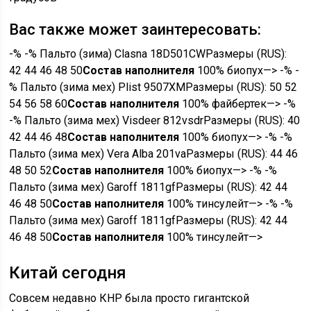
Вас также может заинтересовать:
-% -% Пальто (зима) Clasna 18D501CW
Размеры (RUS):
42 44 46 48 50
Состав наполнителя
100% биопух—> -% -
% Пальто (зима мех) Plist 9507XМ
Размеры (RUS):
50 52
54 56 58 60
Состав наполнителя
100% файбертек—> -%
-% Пальто (зима мех) Visdeer 812vsdr
Размеры (RUS):
40
42 44 46 48
Состав наполнителя
100% биопух—> -% -%
Пальто (зима мех) Vera Alba 201va
Размеры (RUS):
44 46
48 50 52
Состав наполнителя
100% биопух—> -% -%
Пальто (зима мех) Garoff 1811gf
Размеры (RUS):
42 44
46 48 50
Состав наполнителя
100% тинсулейт—> -% -%
Пальто (зима мех) Garoff 1811gf
Размеры (RUS):
42 44
46 48 50
Состав наполнителя
100% тинсулейт—>
Китай сегодня
Совсем недавно КНР была просто гигантской