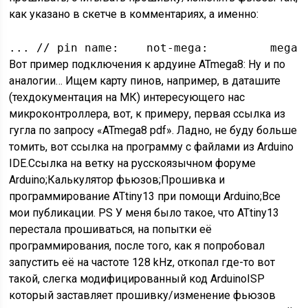
как указано в скетче в комментариях, а именно:
... // pin name:    not-mega:         mega(
Вот пример подключения к ардуине ATmega8: Ну и по
аналогии… Ищем карту пинов, например, в даташите
(техдокументация на МК) интересующего нас
микроконтроллера, вот, к примеру, первая ссылка из
гугла по запросу «ATmega8 pdf». Ладно, не буду больше
томить, вот ссылка на программу с файлами из Arduino
IDE.Ссылка на ветку на русскоязычном форуме
Arduino;Калькулятор фьюзов;Прошивка и
программирование ATtiny13 при помощи Arduino;Все
мои публикации. PS У меня было такое, что ATtiny13
перестала прошиваться, на попытки её
программирования, после того, как я попробовал
запустить её на частоте 128 kHz, откопал где-то вот
такой, слегка модифицированный код ArduinoISP
который заставляет прошивку/изменение фьюзов