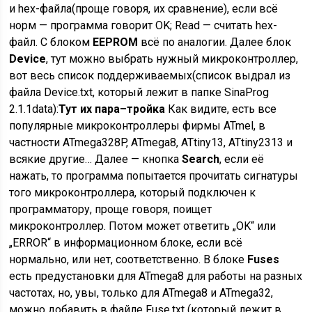
и hex-файла(проще говоря, их сравнение), если всё
норм — программа говорит OK; Read — считать hex-
файл. С блоком
EEPROM
всё по аналогии. Далее блок
Device
, тут можно выбрать нужный микроконтроллер,
вот весь список поддерживаемых(список выдрал из
файла Device.txt, который лежит в папке SinaProg
2.1.1data):
Тут их пара–тройка
Как видите, есть все
популярные микроконтроллеры фирмы ATmel, в
частности ATmega328P, ATmega8, ATtiny13, ATtiny2313 и
всякие другие… Далее — кнопка
Search
, если её
нажать, то программа попытается прочитать сигнатуры
того микроконтроллера, который подключен к
программатору, проще говоря, поищет
микроконтроллер. Потом может ответить „OK“ или
„ERROR“ в информационном блоке, если всё
нормально, или нет, соответственно. В блоке
Fuses
есть предустановки для ATmega8 для работы на разных
частотах, но, увы, только для ATmega8 и ATmega32,
можно добавить в файле Fuse.txt (который лежит в