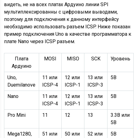
видеть, не на всех платах Ардуино линии SPI
мультиплексированны с цифровыми выводами,
поэтому для подключения к данному интерфейсу
необходимо использовать разъем ICSP. Ниже показан
пример подключения Uno в качестве программатора к
плате Nano через ICSP разъем.
Плата
MOSI
MISO
SCK
Уровень
Ардуино
Uno,
11 или
12 или
13 или
5В
Duemilanove
ICSP-4
ICSP-1
ICSP-3
Nano
11 или
12 или
13 или
5В
ICSP-4
ICSP-1
ICSP-3
Pro Mini
11
12
13
3.3В или
5В
Mega1280,
51 или
50 или
52 или
5В