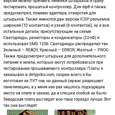
версии можно припаять линейки штырьков и сразу
тестировать прошитый контроллер. Для dip8 я также
предусмотрел, помимо адаптера, отверстия для
штырьков. Также имеются две версии ICSP разъемов
широкий (10 контактов) и узкий (6 контактов), ну и все
остальные детали, присутствующие на схеме.
Светодиоды, резисторы и конденсаторы (22пФ) я
использовал SMD 1206. Светодиоды распределил так:
Зеленый — READY, Красный — ERROR, Желтый — PROG.
Также предусмотрел штырьки для дополнительного
питания и земли, которые могут потребоваться при
тестировании прошиваемого контроллера. Платы я
заказывал в dirtypcbs.com, скорее всего я бы
изготовил их ЛУТ-ом, но данный сервис разрешает
панелизацию, а у меня как раз нашлось подходящее
место на плате в заказе, да и спешки особой не было.
Заводская плата выглядит все-таки гораздо лучше. Вот
так они выглядят: