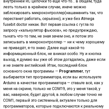
внутренней RC цепочки то ещё что-то… в общем, туда
лезть только в крайнем случае, иначе можно
заблокировать микроконтроллер(нашаманить так, что
перестанет работать, серьёзно), и уже без Atmega
fusebit doctor никак. Вот первая ссылка с гугла по
запросу «калькулятор фьюзов», но предупреждаю,
тыкать что-то там, не зная зачем оно, и потом это
записывать в микроконтроллер — ни к чему хорошему
не приведёт, я-то знаю. Далее ещё какой-то
информационный блок, не вникал особо. Ну и кнопка
выход, я думаю вы уже об этом догадались, даже если
и не знаете английский. Итак, последний блок
основного окна программы —
Programmer
, тут
выбирается тип программатора, если вы используете
Arduino в качестве программатора — ставьте всё, как у
меня на скрине, только не COM19, это у меня такой, у
вас, наверное, будет другой, в любом случае точно не
COM1, первый это системный, актуален только для
программаторов, которые подключаются к реальному