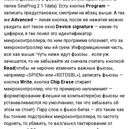
папке SinaProg 2.1.1data). Есть кнопка
Program
—
записать предустановки, смотрим на абзац выше. А так
же
Advanced
— лихая кнопка, после её нажатия можно
увидеть вот такое окно:
Device signature
— какие-то
циферки, я так понял это идентификатор
микроконтроллера, по ним программа опознаёт, что за
микроконтроллер мы ей суём. Информационная часть,
всё как выше. Чуть ниже идут фьюзы… если уж
зачешется, то не забывайте их сначала считать кнопкой
Read
(чтобы не нарочно изменить важные фьюзы,
например «SPIEN» или «RSTDSBL»), записать фьюзы —
кнопка
Write
, кнопка
Chip Erase
стирает
микроконтроллер, что-то примерно напоминает —
форматирование флешки на компьютере(но фьюзы не
устанавливаются по умолчанию, так что забывать об
этом не стоит). Пару слов о фьюз-битах — это такие как
бы тонкие подстройки микроконтроллера, то частоту
поднять, то убавить, то вкл/выкл тактирование от