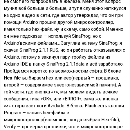
не смог его попробовать в железе. Меня этот вопрос
мучил всё больше и больше, и тут я случайно наткнулся
на одно видео в сети, где автор утверждал, что он при
помощи Arduino прошил другой микроконтроллер,
имея только hex-файл, ну и схему, само собой. Именно
он мне подсказал — используй SinaProg, но с
Arduino’вскими файлами… Загуглив на тему SinaProg, я
скачал SinaProg 2.1.1.RUS, но он работать отказывался с
Arduino, потому я закинул пару-тройку файлов из
Arduino IDE в папку SinaProg 2.1.1data и всё заработало.
Пройдёмся коротко по возможностям софта: В блоке
Hex-file
выбираем hex или eep(первый — прошивка,
второй — содержимое энергонезависимой памяти). А
той части, где кнопка «>», мы можем видеть всякие
сообщения, типа «OK», или «ERROR», сама же кнопка
«>» открывает логи Avrdude. В блоке
Flash
есть кнопки:
Program — запись hex-файла в
микроконтроллер(возможно, когда выбран Hex-file);
Verify — проверка прошивки, что в микроконтроллере,