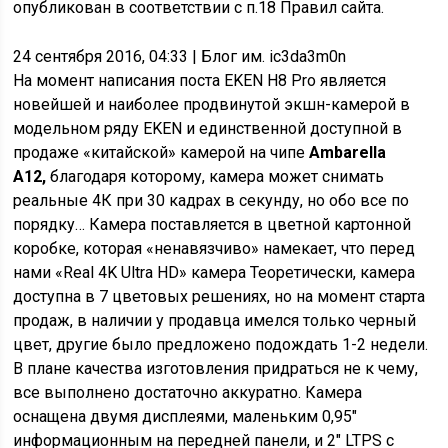
опубликован в соответствии с п.18 Правил сайта.
24 сентября 2016, 04:33
| Блог им. ic3da3m0n
На момент написания поста EKEN H8 Pro является
новейшей и наиболее продвинутой экшн-камерой в
модельном ряду EKEN и единственной доступной в
продаже «китайской» камерой на чипе
Ambarella
A12,
благодаря которому, камера может снимать
реальные 4К при 30 кадрах в секунду, но обо все по
порядку… Камера поставляется в цветной картонной
коробке, которая «ненавязчиво» намекает, что перед
нами «Real 4K Ultra HD» камера Теоретически, камера
доступна в 7 цветовых решениях, но на момент старта
продаж, в наличии у продавца имелся только черный
цвет, другие было предложено подождать 1-2 недели.
В плане качества изготовления придраться не к чему,
все выполнено достаточно аккуратно. Камера
оснащена двумя дисплеями, маленьким 0,95″
информационным на передней панели, и 2″ LTPS с