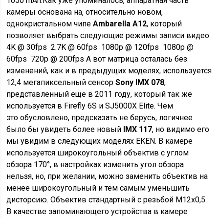
1050 mAh.Как уже упоминалось, аппаратная часть
камеры основана на, относительно новом,
однокристальном чипе
Ambarella A12
, который
позволяет выбрать следующие режимы записи видео:
4K @ 30fps 2.7K @ 60fps 1080p @ 120fps 1080p @
60fps 720p @ 200fps А вот матрица осталась без
изменений, как и в предыдущих моделях, используется
12,4 мегапиксельный сенсор
Sony IMX 078
,
представленный еще в 2011 году, который так же
используется в Firefly 6S и SJ5000X Elite. Чем
это обусловлено, предсказать не берусь, логичнее
было бы увидеть более новый
IMX 117
, но видимо его
мы увидим в следующих моделях EKEN. В камере
используется широкоугольный объектив с углом
обзора 170°, в настройках изменить угол обзора
нельзя, но, при желании, можно заменить объектив на
менее широкоугольный и тем самым уменьшить
дисторсию. Объектив стандартный с резьбой М12х0,5.
В качестве запоминающего устройства в камере