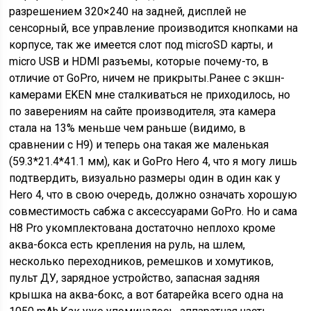
разрешением 320×240 на задней, дисплей не
сенсорный, все управление производится кнопками на
корпусе, так же имеется слот под microSD карты, и
micro USB и HDMI разъемы, которые почему-то, в
отличие от GoPro, ничем не прикрыты.Ранее с экшн-
камерами EKEN мне сталкиваться не приходилось, но
по заверениям на сайте производителя, эта камера
стала на 13% меньше чем раньше (видимо, в
сравнении с H9) и теперь она такая же маленькая
(59.3*21.4*41.1 мм), как и GoPro Hero 4, что я могу лишь
подтвердить, визуально размеры один в один как у
Hero 4, что в свою очередь, должно означать хорошую
совместимость сабжа с аксессуарами GoPro. Но и сама
H8 Pro укомплектована достаточно неплохо кроме
аква-бокса есть крепления на руль, на шлем,
несколько переходников, ремешков и хомутиков,
пульт ДУ, зарядное устройство, запасная задняя
крышка на аква-бокс, а вот батарейка всего одна на