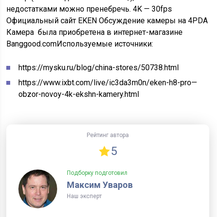
недостатками можно пренебречь. 4K — 30fps
Официальный сайт EKEN Обсуждение камеры на 4PDA
Камера была приобретена в интернет-магазине
Banggood.com
Используемые источники:
https://mysku.ru/blog/china-stores/50738.html
https://www.ixbt.com/live/ic3da3m0n/eken-h8-pro—
obzor-novoy-4k-ekshn-kamery.html
Рейтинг автора
5
Подборку подготовил
Максим Уваров
Наш эксперт