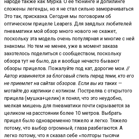
народе также как Мурка. О её тюнинге и допилинге
сложены легенды, но я не стал сильно заморачиваться
Это так, присказка. Сегодня мы поговорим об
оптическом прицеле Leapers. Для заядлых любителей
пневматики мой обзор много нового не скажет,
поскольку эта модель очень популярная и многие с ней
знакомы. Но тем не менее, уже в момент заказа
захотелось поделиться с сообществом, поскольку
обзора тут не было, да и вообще нечасто бывают
обзоры прицелов. Пожалуйте под кат, дорогие мои.
//
Автор извиняется за блоговый стиль перед теми, кто его
не приемлет на сайтах обзоров. Если вы из таких —
мотайте до картинки с котиком.
Постреляв с открытого
прицела (мушка+целик) я понял, что это неудобно,
мелкая мишень для пневматики почти скрывается за
целиком на расстоянии более 10 метров. Выбрать
прицел было одновременно тяжело и легко. Тяжело
потому, что выбор огромный, глаза разбегаются. А
легко потому, что я сказал себе «полторы тысячи