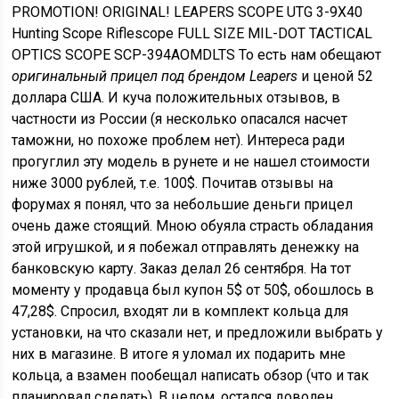
PROMOTION! ORIGINAL! LEAPERS SCOPE UTG 3-9X40
Hunting Scope Riflescope FULL SIZE MIL-DOT TACTICAL
OPTICS SCOPE SCP-394AOMDLTS То есть нам обещают
оригинальный прицел под брендом Leapers
и ценой 52
доллара США. И куча положительных отзывов, в
частности из России (я несколько опасался насчет
таможни, но похоже проблем нет). Интереса ради
прогуглил эту модель в рунете и не нашел стоимости
ниже 3000 рублей, т.е. 100$. Почитав отзывы на
форумах я понял, что за небольшие деньги прицел
очень даже стоящий. Мною обуяла страсть обладания
этой игрушкой, и я побежал отправлять денежку на
банковскую карту. Заказ делал 26 сентября. На тот
моменту у продавца был купон 5$ от 50$, обошлось в
47,28$. Спросил, входят ли в комплект кольца для
установки, на что сказали нет, и предложили выбрать у
них в магазине. В итоге я уломал их подарить мне
кольца, а взамен пообещал написать обзор (что и так
планировал сделать). В целом, остался доволен