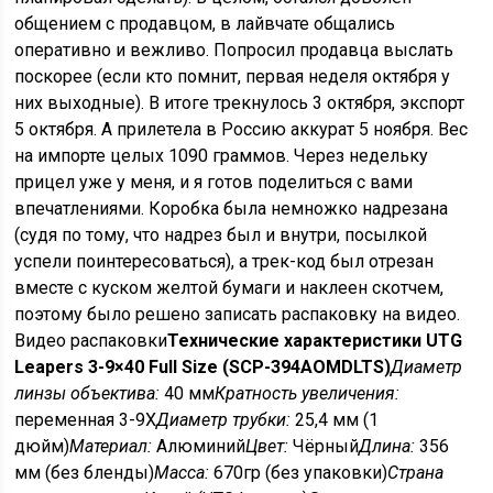
общением с продавцом, в лайвчате общались
оперативно и вежливо. Попросил продавца выслать
поскорее (если кто помнит, первая неделя октября у
них выходные). В итоге трекнулось 3 октября, экспорт
5 октября. А прилетела в Россию аккурат 5 ноября. Вес
на импорте целых 1090 граммов. Через недельку
прицел уже у меня, и я готов поделиться с вами
впечатлениями. Коробка была немножко надрезана
(судя по тому, что надрез был и внутри, посылкой
успели поинтересоваться), а трек-код был отрезан
вместе с куском желтой бумаги и наклеен скотчем,
поэтому было решено записать распаковку на видео.
Видео распаковки
Технические характеристики UTG
Leapers 3-9×40 Full Size (SCP-394AOMDLTS)
Диаметр
линзы объектива:
40 мм
Кратность увеличения:
переменная 3-9X
Диаметр трубки:
25,4 мм (1
дюйм)
Материал:
Алюминий
Цвет:
Чёрный
Длина:
356
мм (без бленды)
Масса:
670гр (без упаковки)
Страна