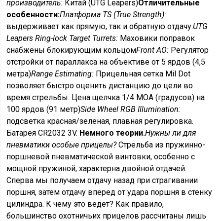
производитель:
Китай (UTG Leapers)
Отличительные
особенности:
Платформа TS (True Strength):
выдерживает как прямую, так и обратную отдачу.
UTG
Leapers Ring-lock Target Turrets:
Маховики поправок
снабжены блокирующим кольцом
Front AO:
Регулятор
отстройки от параллакса на объективе от 5 ярдов (4,5
метра)
Range Estimating:
Прицельная сетка Mil Dot
позволяет быстро оценить дистанцию до цели во
время стрельбы. Цена щелчка 1/4 MOA (градусов) на
100 ярдов (91 метр)
Side Wheel RGB Illumination:
подсветка красная/зеленая, плавная регулировка.
Батарея CR2032 3V.
Немного теории.
Нужны ли для
пневматики особые прицелы?
Стрельба из пружинно-
поршневой пневматической винтовки, особенно с
мощной пружиной, характерна двойной отдачей.
Сперва мы получаем отдачу назад при страгивании
поршня, затем отдачу вперед от удара поршня в стенку
цилиндра. К чему это ведет? Как правило,
большинство охотничьих прицелов рассчитаны лишь