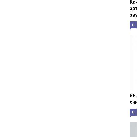
Ка
ав
зв
0
Вы
сн
0