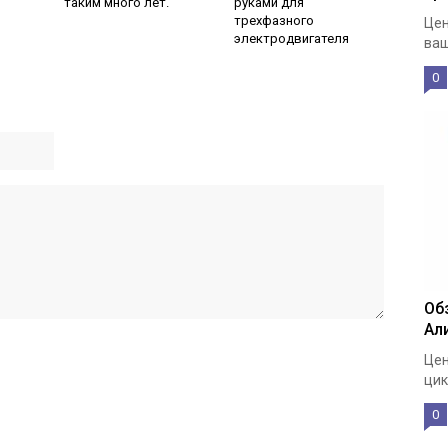
таким много лет.
руками для
трехфазного
Цен
электродвигателя
ваш
0
Об
Ал
Цен
цик
0