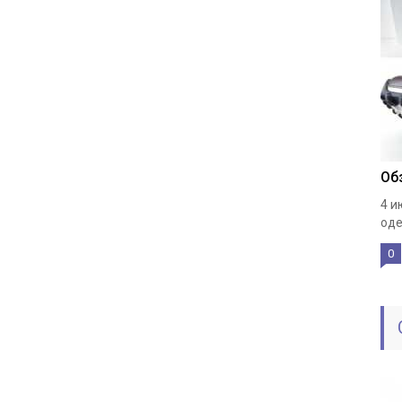
Об
4 и
оде
0