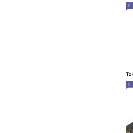
0
То
0