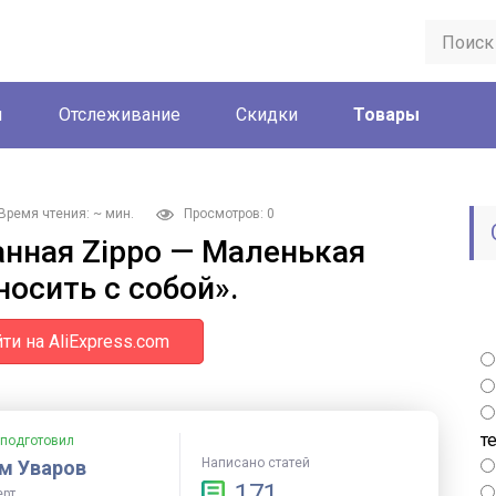
ы
Отслеживание
Скидки
Товары
Время чтения: ~ мин.
Просмотров: 0
анная Zippo — Маленькая
носить с собой».
ти на AliExpress.com
т
 подготовил
Написано статей
м Уваров
171
ерт