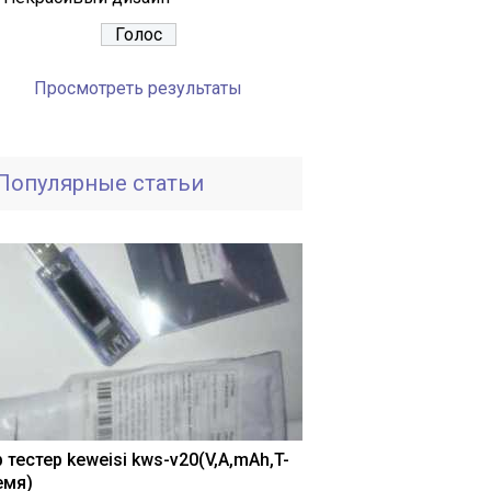
Просмотреть результаты
Популярные статьи
 тестер keweisi kws-v20(V,A,mAh,T-
емя)