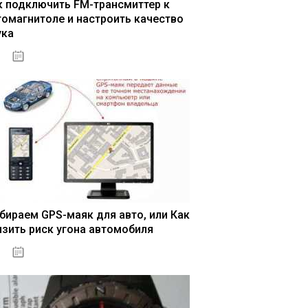
к подключить FM-трансмиттер к
томагнитоле и настроить качество
ука
04.01.2021
бираем GPS-маяк для авто, или Как
изить риск угона автомобиля
04.01.2021