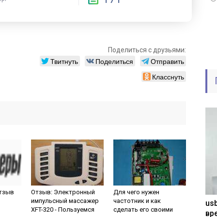
Поделиться с друзьями:
Твитнуть
Поделиться
Отправить
Класснуть
отзыв
Отзыв: Электронный
Для чего нужен
импульсный массажер
частотник и как
usb
XFT-320 - Пользуемся
сделать его своими
вр