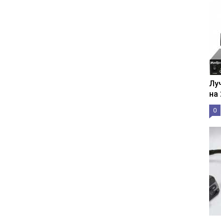
Лу
на
0