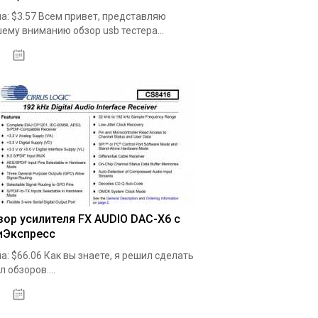
а: $3.57 Всем привет, представляю
ему вниманию обзор usb тестера...
19.05.2020
зор усилителя FX AUDIO DAC-X6 с
иЭкспресс
а: $66.06 Как вы знаете, я решил сделать
л обзоров....
19.05.2020