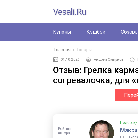
Vesali.ru
Купоны
Кэшбэк
Обзор
Главная
›
Товары
›
01.10.2020
Андрей Смирнов
Отзыв: Грелка карм
согревалочка, для «
Перей
Подборку
Рейтинг
Макси
автора
Наш эксп