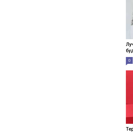
Лу
бу
0
Те