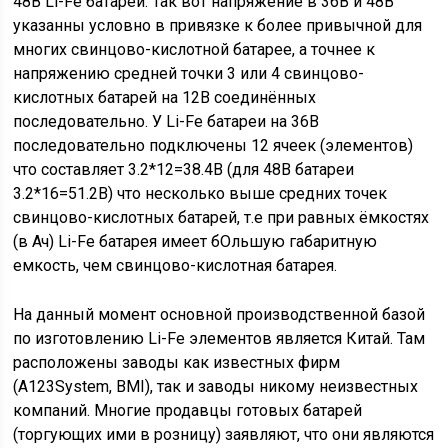
48В Li-Fe батареи. Так вот напряжение в 36В и 48В
указанны условно в привязке к более привычной для
многих свинцово-кислотной батарее, а точнее к
напряжению средней точки 3 или 4 свинцово-
кислотных батарей на 12В соединённых
последовательно. У Li-Fe батареи на 36В
последовательно подключены 12 ячеек (элементов)
что составляет 3.2*12=38.4В (для 48В батареи
3.2*16=51.2В) что несколько выше средних точек
свинцово-кислотных батарей, т.е при равных ёмкостях
(в Ач) Li-Fe батарея имеет бОльшую габаритную
емкость, чем свинцово-кислотная батарея.
На данный момент основной производственной базой
по изготовлению Li-Fe элементов является Китай. Там
расположены заводы как известных фирм
(A123System, BMI), так и заводы никому неизвестных
компаний. Многие продавцы готовых батарей
(торгующих ими в розницу) заявляют, что они являются