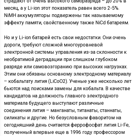
страдают от очень высокого саморазряда – до 20% в
месяц, а у Li-ion этот показатель равен всего 2-5%.
NiMH аккумуляторы подвержены так называемому
эффекту памяти, свойственному также NiCd батареям.
Но и у Li-ion батарей есть свои недостатки. Они очень
дороги, требуют сложной многоуровневой
электронной системы управления из-за склонности к
необратимой деградации при слишком глубоком
разряде или самовозгоранию при высоких нагрузках.
Этим они обязаны основному электродному материалу
– кобальтату лития (LiCoO2). Ученые уже несколько лет
бьются над поисками замены для кобальта. В качестве
кандидатов на должность главного электродного
материала будущего выступают различные
соединения лития – манганаты, титанаты, станнаты,
силикаты и другие. Но безусловным фаворитом на
сегодняшний день считается феррофосфат лития Li-Fe,
полученный впервые еще в 1996 году профессором