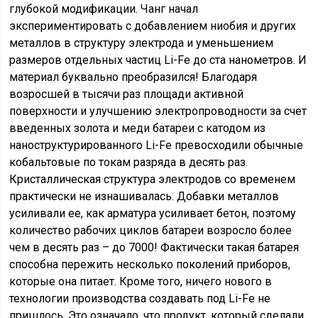
глубокой модификации. Чанг начал
экспериментировать с добавлением ниобия и других
металлов в структуру электрода и уменьшением
размеров отдельных частиц Li-Fe до ста нанометров. И
материал буквально преобразился! Благодаря
возросшей в тысячи раз площади активной
поверхности и улучшению электропроводности за счет
введенных золота и меди батареи с катодом из
наноструктурированного Li-Fe превосходили обычные
кобальтовые по токам разряда в десять раз.
Кристаллическая структура электродов со временем
практически не изнашивалась. Добавки металлов
усиливали ее, как арматура усиливает бетон, поэтому
количество рабочих циклов батареи возросло более
чем в десять раз – до 7000! Фактически такая батарея
способна пережить несколько поколений приборов,
которые она питает. Кроме того, ничего нового в
технологии производства создавать под Li-Fe не
пришлось. Это означало, что продукт, который сделали