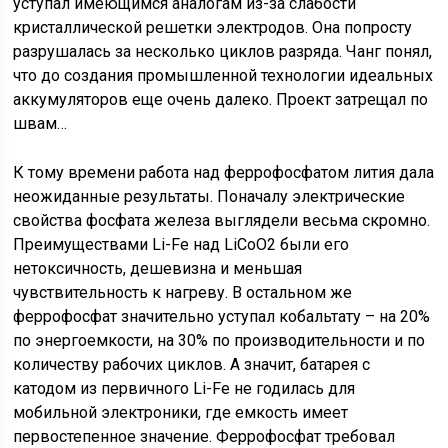
уступал имеющимся аналогам из-за слабости
кристаллической решетки электродов. Она попросту
разрушалась за несколько циклов разряда. Чанг понял,
что до создания промышленной технологии идеальных
аккумуляторов еще очень далеко. Проект затрещал по
швам…
К тому времени работа над феррофосфатом лития дала
неожиданные результаты. Поначалу электрические
свойства фосфата железа выглядели весьма скромно.
Преимуществами Li-Fe над LiCoO2 были его
нетоксичность, дешевизна и меньшая
чувствительность к нагреву. В остальном же
феррофосфат значительно уступал кобальтату – на 20%
по энергоемкости, на 30% по производительности и по
количеству рабочих циклов. А значит, батарея с
катодом из первичного Li-Fe не годилась для
мобильной электроники, где емкость имеет
первостепенное значение. Феррофосфат требовал