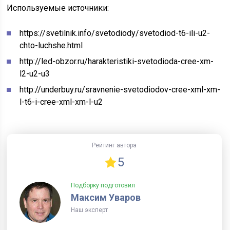
Используемые источники:
https://svetilnik.info/svetodiody/svetodiod-t6-ili-u2-
chto-luchshe.html
http://led-obzor.ru/harakteristiki-svetodioda-cree-xm-
l2-u2-u3
http://underbuy.ru/sravnenie-svetodiodov-cree-xml-xm-
l-t6-i-cree-xml-xm-l-u2
Рейтинг автора
5
Подборку подготовил
Максим Уваров
Наш эксперт