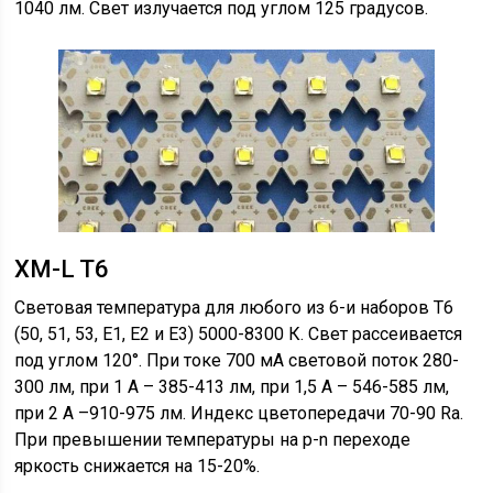
1040 лм. Свет излучается под углом 125 градусов.
XM-L T6
Световая температура для любого из 6-и наборов Т6
(50, 51, 53, E1, E2 и E3) 5000-8300 К. Свет рассеивается
под углом 120°. При токе 700 мА световой поток 280-
300 лм, при 1 А – 385-413 лм, при 1,5 А – 546-585 лм,
при 2 А –910-975 лм. Индекс цветопередачи 70-90 Ra.
При превышении температуры на p-n переходе
яркость снижается на 15-20%.