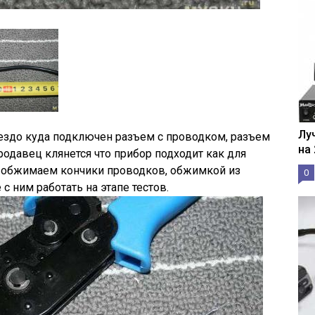
Лу
нездо куда подключен разъем с проводком, разъем
на
родавец клянется что прибор подходит как для
м обжимаем кончики проводков, обжимкой из
0
 с ним работать на этапе тестов.