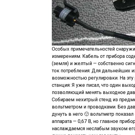
Особых примечательностей снаружи 
измерениям. Кабель от прибора соде
(земля) и желтый — собственно сиг
ток потребления: Для дальнейших и
возможностью регулировки. На эту
станция: Я уже писал, что один вых
позволяющий менять выходное давле
Собираем нехитрый стенд из предме
вольтметром и проводками. Без дав
дунуть в него 🙂 вольтметр показа
аппарата — 0,67 В, но главное приб
наслаждаемся неслабым звуком его 