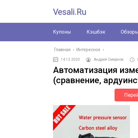
Vesali.ru
Купоны
Кэшбэк
Обзор
Главная
›
Интересное
›
14.12.2020
Андрей Смирнов
Автоматизация изме
(сравнение, ардуинс
Перей