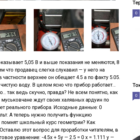
Те
0
оказывает 5,05 В и выше показания не меняются, 8
 что продавец слегка слукавил — у него на
 частности верхнее он обещает 4.5 а по факту 5.05.
чистую воду. В целом ясно что прибор работает…
То
о… так ведь скучно, правда? Не всем понятно, как
0
е муськовчане ждут своих халявных ардуин по
т реального прибора. Исходные данные: 0
ольт. А теперь нужно получить функцию
е помнят школьный курс геометрии? Как
Оставлю этот вопрос для проработки читателям, в
вое уравнение: -4.5x + 5y — 2.5 = 0 x = 1.111 y —