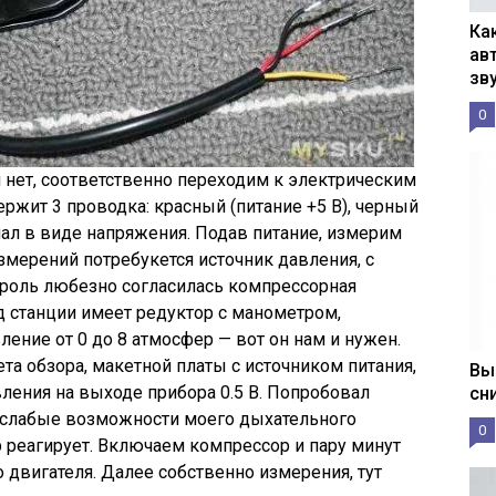
Ка
ав
зв
0
нет, соответственно переходим к электрическим
ржит 3 проводка: красный (питание +5 В), черный
нал в виде напряжения. Подав питание, измерим
змерений потребукется источник давления, с
 роль любезно согласилась компрессорная
од станции имеет редуктор с манометром,
ние от 0 до 8 атмосфер — вот он нам и нужен.
та обзора, макетной платы с источником питания,
Вы
ления на выходе прибора 0.5 В. Попробовал
сн
л слабые возможности моего дыхательного
0
ор реагирует. Включаем компрессор и пару минут
двигателя. Далее собственно измерения, тут