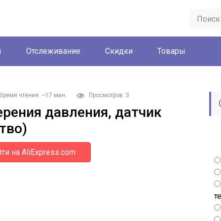
ы
Отслеживание
Скидки
Товары
Время чтения: ~17 мин.
Просмотров: 3
рения давления, датчик
тво)
ти на AliExpress.com
т