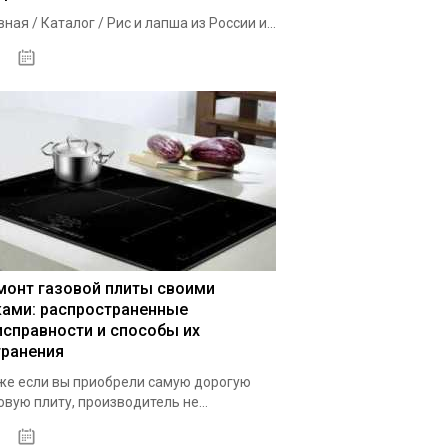
вная / Каталог / Рис и лапша из России и...
02.10.2020
монт газовой плиты своими
ками: распространенные
исправности и способы их
транения
е если вы приобрели самую дорогую
овую плиту, производитель не...
29.09.2020