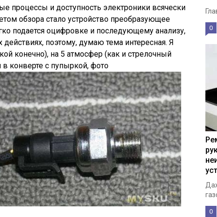
ые процессы и доступность электроники всячески
Гла
етом обзора стало устройство преобразующее
0
гко подается оцифровке и последующему анализу,
 действиях, поэтому, думаю тема интересная. Я
кой конечно), на 5 атмосфер (как и стрелочный
 в конверте с пупыркой, фото
Ре
ру
не
ус
Даж
газ
0