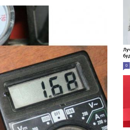
Лу
бу
0