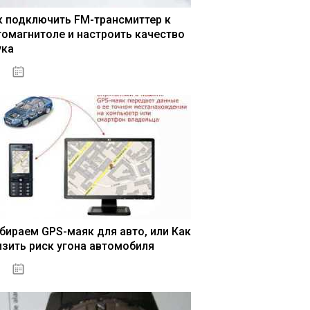
к подключить FM-трансмиттер к
томагнитоле и настроить качество
ука
04.01.2021
бираем GPS-маяк для авто, или Как
изить риск угона автомобиля
04.01.2021