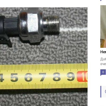
Не
Доб
оче
0