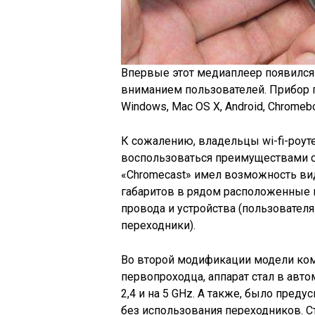
Впервые этот медиаплеер появился 
вниманием пользователей. Прибор 
Windows, Mac OS X, Android, Chromebo
К сожалению, владельцы wi-fi-роуте
воспользоваться преимуществами с
«Chromecast» имел возможность виде
габаритов в рядом расположенные
провода и устройства (пользовател
переходники).
Во второй модификации модели ком
первопроходца, аппарат стал в авт
2,4 и на 5 GHz. А также, было пред
без использования переходников. С