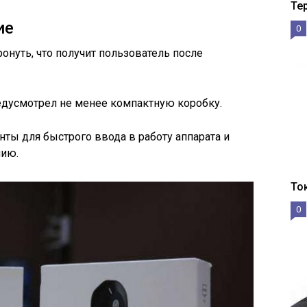
Те
ие
0
ронуть, что получит пользователь после
едусмотрел не менее компактную коробку.
нты для быстрого ввода в работу аппарата и
нию.
То
0