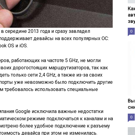
Ка
ав
зв
в середине 2013 года и сразу завладел
0
поддерживает девайсы на всех популярных ОС:
ok OS и iOS.
ров, работающих на частоте 5 GHz, не могли
воих дорогостоящих маршрутизаторов, так как
ть только сети 2,4 GHz, а также из-за своих
 порты уже невозможно было подключить другие
ям требовалось использовать специальные
Вы
сн
пания Google исключила важные недостатки
0
оматическом режиме подключаться к каналам и на
усмотрено более удобное подключение к разъему
тоимость девайса при этом не изменилась.