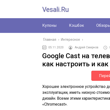
Vesali.ru
Купоны
Кэшбэк
Обзор
Главная
›
Интересное
›
05.11.2020
Андрей Смирнов
Google Cast на телев
как настроить и как
Перей
Хорошее электронное устройство д
эксплуатации, иметь низкую стоимо
дизайн. Всеми этими характеристик
«Chromecast».