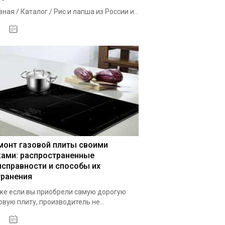
вная / Каталог / Рис и лапша из России и...
02.10.2020
монт газовой плиты своими
ками: распространенные
исправности и способы их
транения
е если вы приобрели самую дорогую
овую плиту, производитель не...
29.09.2020