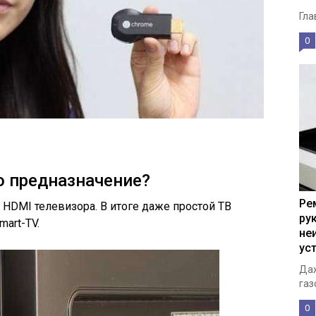
Гла
0
го предназначение?
Ре
HDMI телевизора. В итоге даже простой ТВ
ру
art-TV.
не
ус
Даж
газ
0