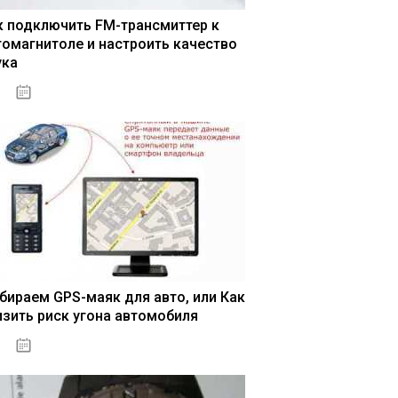
к подключить FM-трансмиттер к
томагнитоле и настроить качество
ука
04.01.2021
бираем GPS-маяк для авто, или Как
изить риск угона автомобиля
04.01.2021