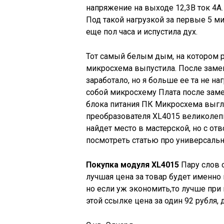
напряжение на выходе 12,3В ток 4А
Под такой нагрузкой за первые 5 м
еще пол часа и испустила дух.
Тот самый белым дым, на котором 
микросхема выпустила. После заме
заработало, но я больше ее та не н
собой микросхему Плата после заме
блока питания ПК Микросхема выгля
преобразователя XL4015 великолепн
найдет место в мастерской, но с от
посмотреть статью про универсальн
Покупка модуля XL4015
Пару слов о
лучшая цена за товар будет именно 
но если уж экономить,то лучше пр
этой ссылке цена за один 92 рубля,