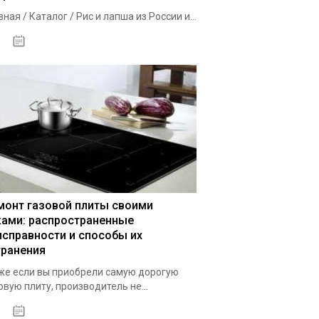
вная / Каталог / Рис и лапша из России и...
02.10.2020
монт газовой плиты своими
ками: распространенные
исправности и способы их
транения
е если вы приобрели самую дорогую
овую плиту, производитель не...
29.09.2020