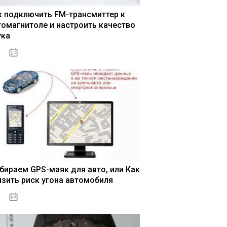
к подключить FM-трансмиттер к
томагнитоле и настроить качество
ука
04.01.2021
бираем GPS-маяк для авто, или Как
изить риск угона автомобиля
04.01.2021