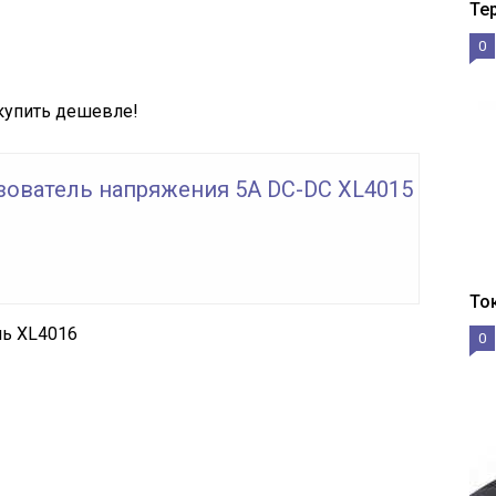
Те
0
купить дешевле!
зователь напряжения 5A DC-DC XL4015
То
ь XL4016
0