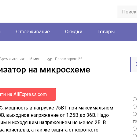
ы
Отслеживание
Скидки
Товары
Время чтения: ~16 мин.
Просмотров: 22
изатор на микросхеме
ти на AliExpress.com
%, мощность в нагрузке 75ВТ, при максимальном
38В, выходное напряжение от 1,25В до 36В. Надо
т
щим и исходящим напряжением не менее 2В. В
а кристалла, а так же защита от короткого