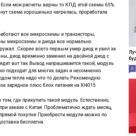
. Если мои расчеты верны то КПД этой схемы 65%.
инут схема хорошенько нагрелась, проработала
работают все микросхемы и транзисторы,
ны микросхемы и диода все нормально
агружал. Скорее всего первым умер диод и увел за
Лу
ны, диод временно заменил на двойной диод с
бу
дит вот так Вывод напрашивается такой, модуль
0
о подходит для многих задач и несомненно
водом тепла надо что-то делать Рекомендую
ое зарядное плюс блок питания на Xl4015
 том, где прикупить такой модуль. Естественно,
при заказе с Китая. Проблематично ждать месяц,
и прямой покупке Приобрести модули можно по
 доставка бесплатна