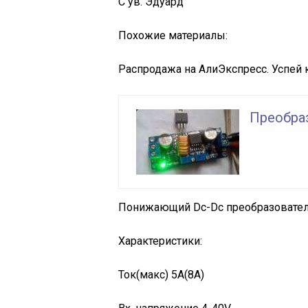
С ув. Эдуард
Похожие материалы:
Распродажа на АлиЭкспресс. Успей 
Преобра
Понижающий Dc-Dc преобразовател
Характеристики:
Ток(макс) 5А(8А)