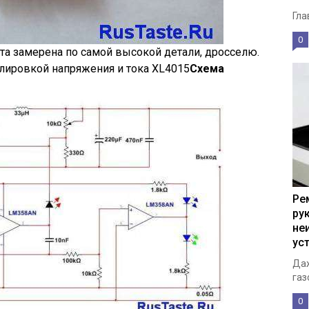
Гла
0
а замерена по самой высокой детали, дросселю.
улировкой напряжения и тока XL4015
Схема
Ре
ру
не
ус
Даж
газ
0