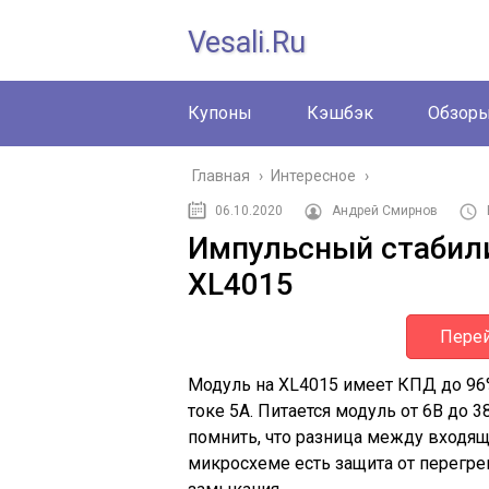
Vesali.ru
Купоны
Кэшбэк
Обзор
Главная
›
Интересное
›
06.10.2020
Андрей Смирнов
Импульсный стабил
XL4015
Перей
Модуль на XL4015 имеет КПД до 96
токе 5А. Питается модуль от 6В до 
помнить, что разница между входя
микросхеме есть защита от перегрев