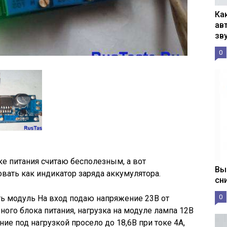
Ка
ав
зв
0
ке питания считаю бесполезным, а вот
Вы
овать как индикатор заряда аккумулятора.
сн
0
 модуль На вход подаю напряжение 23В от
ного блока питания, нагрузка на модуле лампа 12В
е под нагрузкой просело до 18,6В при токе 4А,