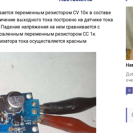
вается переменным резистором CV 10к в составе
ичение выходного тока построено на датчике тока
 Падение напряжения на нем сравнивается с
новленным переменным резистором СС 1к.
изатора тока осуществляется красным
Не
Доб
оче
0