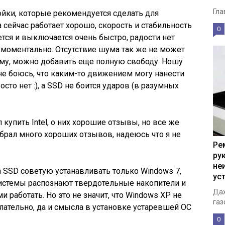
Гла
йки, которые рекомендуется сделать для
 сейчас работает хорошо, скорость и стабильность
0
тся и выключается очень быстро, радости нет
моментально. Отсутствие шума так же не может
ему, можно добавить еще полную свободу. Ношу
 не боюсь, что каким-то движением могу нанести
осто нет :), а SSD не боится ударов (в разумных
 купить Intel, о них хорошие отзывы, но все же
собрал много хороших отзывов, надеюсь что я не
Ре
ру
не
на SSD советую устанавливать только Windows 7,
ус
системы распознают твердотельные накопители и
Даж
 работать. Но это не значит, что Windows XP не
газ
елательно, да и смысла в установке устаревшей ОС
0