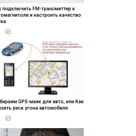
к подключить FM-трансмиттер к
томагнитоле и настроить качество
ука
04.01.2021
бираем GPS-маяк для авто, или Как
изить риск угона автомобиля
04.01.2021