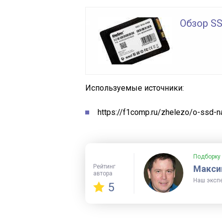
Обзор SS
Используемые источники:
https://f1comp.ru/zhelezo/o-ssd-n
Подборку
Рейтинг
Макси
автора
Наш эксп
5