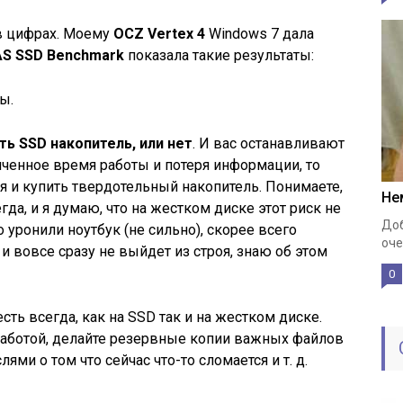
 в цифрах. Моему
OCZ Vertex 4
Windows 7 дала
AS SSD Benchmark
показала такие результаты:
ы.
ть SSD накопитель, или нет
. И вас останавливают
иченное время работы и потеря информации, то
я и купить твердотельный накопитель. Понимаете,
Не
да, и я думаю, что на жестком диске этот риск не
Доб
уронили ноутбук (не сильно), скорее всего
оче
 и вовсе сразу не выйдет из строя, знаю об этом
0
сть всегда, как на SSD так и на жестком диске.
работой, делайте резервные копии важных файлов
ми о том что сейчас что-то сломается и т. д.