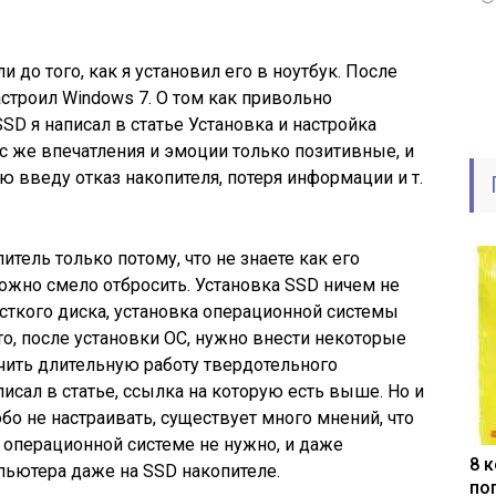
 до того, как я установил его в ноутбук. После
строил Windows 7. О том как привольно
SSD я написал в статье Установка и настройка
ас же впечатления и эмоции только позитивные, и
ю введу отказ накопителя, потеря информации и т.
итель только потому, что не знаете как его
 можно смело отбросить. Установка SSD ничем не
есткого диска, установка операционной системы
что, после установки ОС, нужно внести некоторые
чить длительную работу твердотельного
 писал в статье, ссылка на которую есть выше. Но и
бо не настраивать, существует много мнений, что
операционной системе не нужно, и даже
8 
мпьютера даже на SSD накопителе.
по