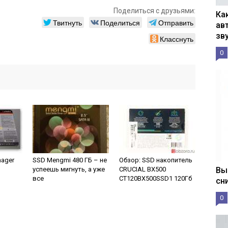
Поделиться с друзьями:
Ка
Твитнуть
Поделиться
Отправить
ав
зв
Класснуть
0
nager
SSD Mengmi 480 ГБ – не
Обзор: SSD накопитель
успеешь мигнуть, а уже
CRUCIAL BX500
Вы
все
CT120BX500SSD1 120Гб
сн
0