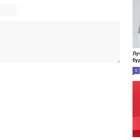
Лу
бу
0