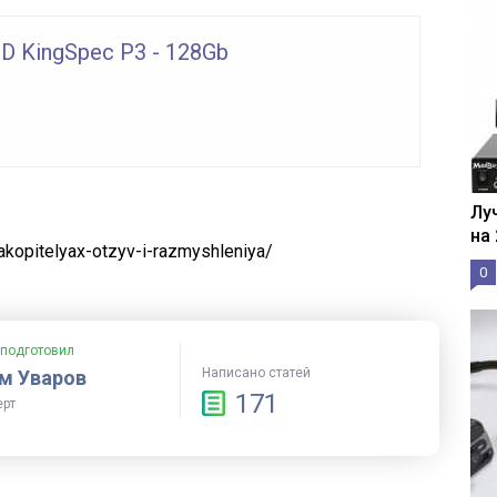
D KingSpec P3 - 128Gb
Лу
на
akopitelyax-otzyv-i-razmyshleniya/
0
 подготовил
Написано статей
м Уваров
171
ерт