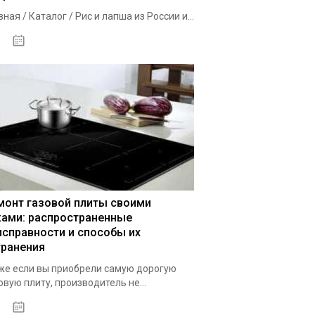
вная / Каталог / Рис и лапша из России и...
02.10.2020
монт газовой плиты своими
ками: распространенные
исправности и способы их
транения
е если вы приобрели самую дорогую
овую плиту, производитель не...
29.09.2020