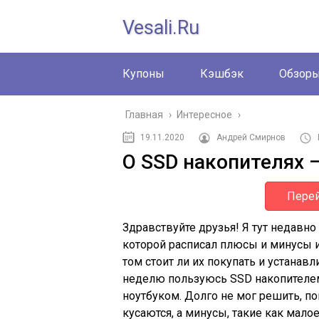
Vesali.ru
Купоны
Кэшбэк
Обзор
Главная
›
Интересное
›
19.11.2020
Андрей Смирнов
О SSD накопителях 
Перей
Здравствуйте друзья! Я тут недавно
которой расписал плюсы и минусы и
том стоит ли их покупать и устанавл
неделю пользуюсь SSD накопителем 
ноутбуком. Долго не мог решить, по
кусаются, а минусы, такие как мало