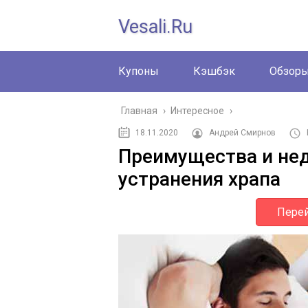
Vesali.ru
Купоны
Кэшбэк
Обзор
Главная
›
Интересное
›
18.11.2020
Андрей Смирнов
Преимущества и нед
устранения храпа
Перей