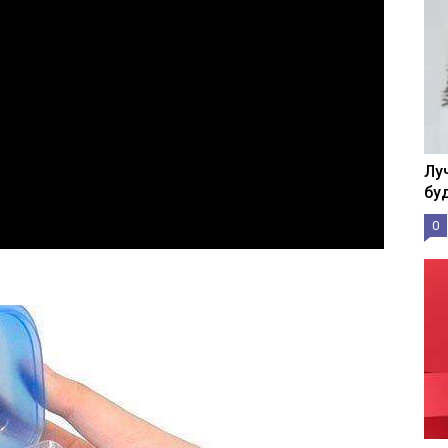
Лу
бу
0