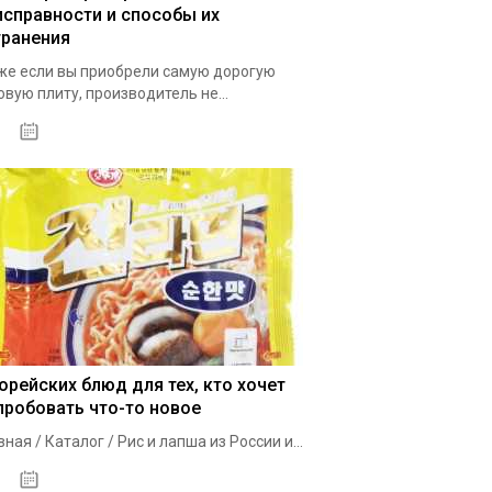
исправности и способы их
транения
е если вы приобрели самую дорогую
овую плиту, производитель не...
29.09.2020
корейских блюд для тех, кто хочет
пробовать что-то новое
вная / Каталог / Рис и лапша из России и...
02.10.2020