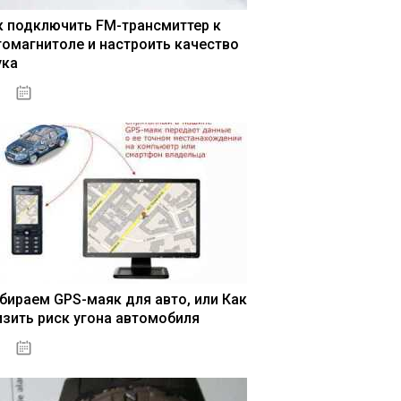
к подключить FM-трансмиттер к
томагнитоле и настроить качество
ука
04.01.2021
бираем GPS-маяк для авто, или Как
изить риск угона автомобиля
04.01.2021