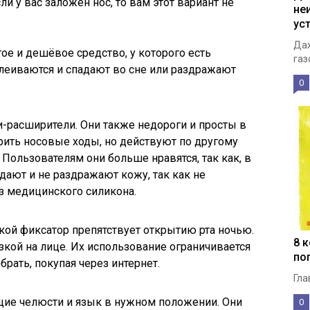
и у вас заложен нос, то вам этот вариант не
не
ус
Даж
ое и дешёвое средство, у которого есть
газ
клеиваются и спадают во сне или раздражают
0
-расширители. Они также недороги и просты в
рить носовые ходы, но действуют по другому
 Пользователям они больше нравятся, так как, в
адают и не раздражают кожу, так как не
з медицинского силикона.
ой фиксатор препятствует открытию рта ночью.
8 
зкой на лице. Их использование ограничивается
по
рать, покупая через интернет.
Гла
ие челюсти и язык в нужном положении. Они
0