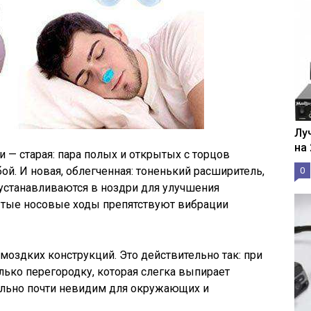
Лу
на
 — старая: пара полых и открытых с торцов
й. И новая, облегченная: тоненький расширитель,
0
 устанавливаются в ноздри для улучшения
рытые носовые ходы препятствуют вибрации
омоздких конструкций. Это действительно так: при
лько перегородку, которая слегка выпирает
льно почти невидим для окружающих и