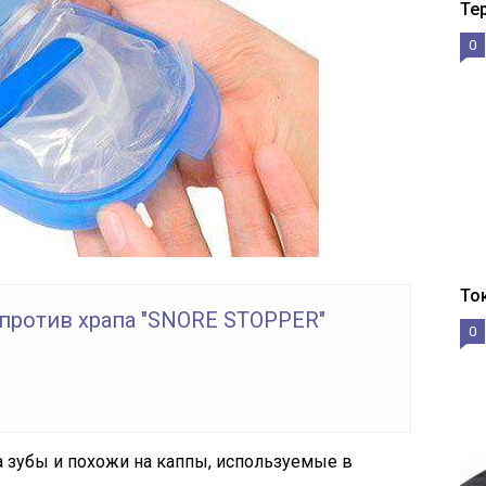
Те
0
То
 против храпа "SNORE STOPPER"
0
 зубы и похожи на каппы, используемые в