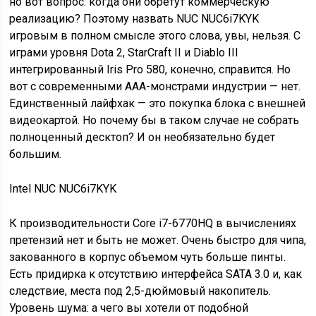
но вот вопрос: когда они обретут коммерческую
реализацию? Поэтому назвать NUC NUC6i7KYK
игровым в полном смысле этого слова, увы, нельзя. С
играми уровня Dota 2, StarCraft II и Diablo III
интегрированный Iris Pro 580, конечно, справится. Но
вот с современными AAA-монстрами индустрии — нет.
Единственный лайфхак — это покупка блока с внешней
видеокартой. Но почему бы в таком случае не собрать
полноценный десктоп? И он необязательно будет
большим.
Intel NUC NUC6i7KYK
К производительности Core i7-6770HQ в вычислениях
претензий нет и быть не может. Очень быстро для чипа,
закованного в корпус объемом чуть больше пинты.
Есть придирка к отсутствию интерфейса SATA 3.0 и, как
следствие, места под 2,5-дюймовый накопитель.
Уровень шума: а чего вы хотели от подобной