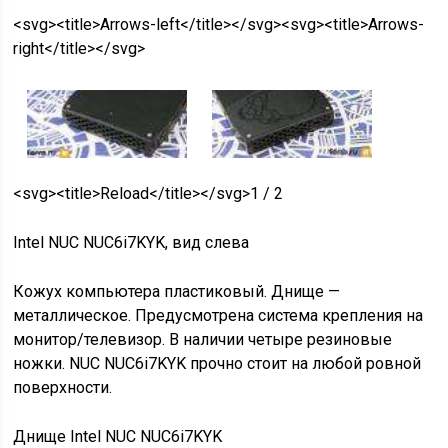
<svg><title>Arrows-left</title></svg><svg><title>Arrows-
right</title></svg>
<svg><title>Reload</title></svg>1 / 2
Intel NUC NUC6i7KYK, вид слева
Кожух компьютера пластиковый. Днище —
металлическое. Предусмотрена система крепления на
монитор/телевизор. В наличии четыре резиновые
ножки. NUC NUC6i7KYK прочно стоит на любой ровной
поверхности.
Днище Intel NUC NUC6i7KYK