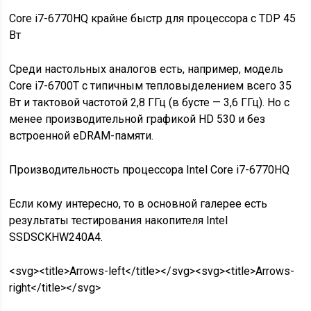
Core i7-6770HQ крайне быстр для процессора с TDP 45
Вт
Среди настольных аналогов есть, например, модель
Core i7-6700T с типичным тепловыделением всего 35
Вт и тактовой частотой 2,8 ГГц (в бусте — 3,6 ГГц). Но с
менее производительной графикой HD 530 и без
встроенной eDRAM-памяти.
Производительность процессора Intel Core i7-6770HQ
Если кому интересно, то в основной галерее есть
результаты тестирования накопителя Intel
SSDSCKHW240A4.
<svg><title>Arrows-left</title></svg><svg><title>Arrows-
right</title></svg>