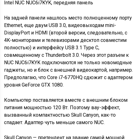
Intel NUC NUC6i7KYK, передняя панель
На задней панели нашлось место полноценному порту
Ethernet, еще двум USB 3.0, видеовыходам mini-
DisplayPort и HDMI (второй версии, следовательно, с
4K-мониторами и телевизорами десктоп совместим
полностью) и интерфейсу USB 3.1 Type C,
совмещенному с Thunderbolt 3.0. Через этот разъем к
NUC NUC6i7KYK подключаются не только новомодные
гаджеты, но и блок с внешней видеокартой, например.
Предполагаю, что Core i7-6770HQ сдюжит с адаптером
уровня GeForce GTX 1080.
Компьютер поставляется вместе с внешним блоком
питания мощностью 120 Вт. Поэтому вау-эффект,
вызванный компактностью Skull Canyon, как-то
спадает. Адаптер чуть меньше самого NUC.
Skull Canyon — претендент на звание самой мощной