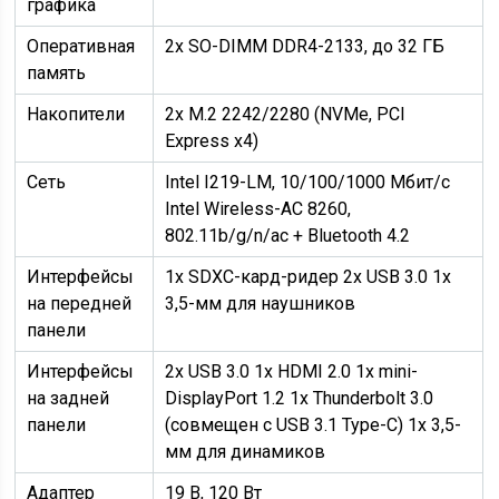
графика
Оперативная
2x SO-DIMM DDR4-2133, до 32 ГБ
память
Накопители
2x M.2 2242/2280 (NVMe, PCI
Express x4)
Сеть
Intel I219-LM, 10/100/1000 Мбит/с
Intel Wireless-AC 8260,
802.11b/g/n/ac + Bluetooth 4.2
Интерфейсы
1х SDXC-кард-ридер 2х USB 3.0 1x
на передней
3,5-мм для наушников
панели
Интерфейсы
2x USB 3.0 1x HDMI 2.0 1x mini-
на задней
DisplayPort 1.2 1x Thunderbolt 3.0
панели
(совмещен с USB 3.1 Type-C) 1x 3,5-
мм для динамиков
Адаптер
19 В, 120 Вт