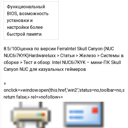
Функциональный
BIOS, возможность
установки и
настройки более
быстрой памяти.
8.5/10Оценка по версии FerraIntel Skull Canyon (NUC
NUC6i7KYK)
Hardwareluxx
>
Статьи
>
Железо
>
Системы в
сборке
>
Тест и обзор: Intel NUC6i7KYK – мини-ПК Skull
Canyon NUC для казуальных геймеров
»
onclick=»window.open(this.href,’win2′,’status=no,toolbar=no,s
return false;» rel=»nofollow»>