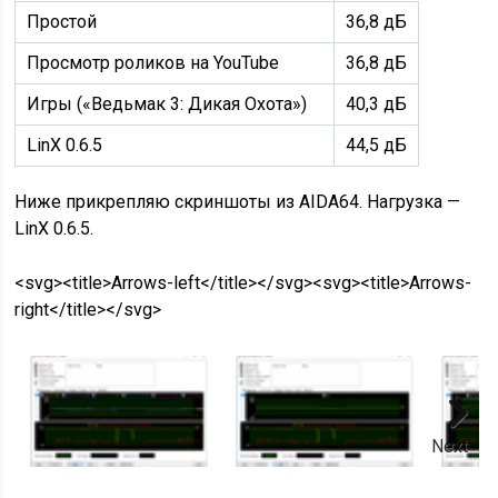
Простой
36,8 дБ
Просмотр роликов на YouTube
36,8 дБ
Игры («Ведьмак 3: Дикая Охота»)
40,3 дБ
LinX 0.6.5
44,5 дБ
Ниже прикрепляю скриншоты из AIDA64. Нагрузка —
LinX 0.6.5.
<svg><title>Arrows-left</title></svg><svg><title>Arrows-
right</title></svg>
Next