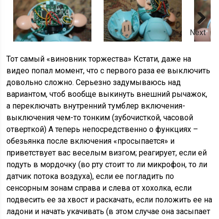
Next
Тот самый «виновник торжества» Кстати, даже на
видео попал момент, что с первого раза ее выключить
довольно сложно. Серьезно задумываюсь над
вариантом, чтоб вообще выкинуть внешний рычажок,
а переключать внутренний тумблер включения-
выключения чем-то тонким (зубочисткой, часовой
отверткой) А теперь непосредственно о функциях –
обезьянка после включения «просыпается» и
приветствует вас веселым визгом; реагирует, если ей
подуть в мордочку (во рту стоит то ли микрофон, то ли
датчик потока воздуха), если ее погладить по
сенсорным зонам справа и слева от хохолка, если
подвесить ее за хвост и раскачать, если положить ее на
ладони и начать укачивать (в этом случае она засыпает