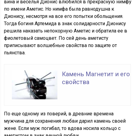
вина и веселья Дионис влюбился в прекрасную нимфу
по имени Аметис. Но нимфа была равнодушна к
Дионису, несмотря на все его попытки обольщения.
Тогда богиня Артемида в знак солидарности Дионису
решила наказать непокорную Аметис и обратила ее в
фиолетовый самоцвет. По сей день аметисту
приписывают волшебные свойства по защите от
пьянства.
Камень Магнетит и его
свойства
По еще одному из поверий, в древние времена
мужчина для сохранения любви дарил камень своей
жене. Если муж погибал, то вдова носила кольцо с
аметистом в знак вечной любви.