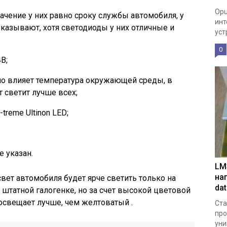
Opu
начение у них равно сроку службы автомобиля, у
инт
казывают, хотя светодиоды у них отличные и
уст
0
В;
но влияет температура окружающей среды, в
 светит лучше всех;
treme Ultinon LED;
е указан.
LM
на
свет автомобиля будет ярче светить только на
da
штатной галогенке, но за счет высокой цветовой
 освещает лучше, чем желтоватый .
Ста
про
уни