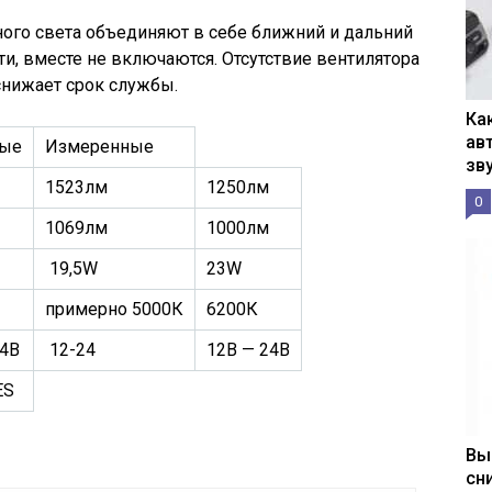
ого света объединяют в себе ближний и дальний
ти, вместе не включаются. Отсутствие вентилятора
снижает срок службы.
Ка
ав
ные
Измеренные
зв
1523лм
1250лм
0
1069лм
1000лм
19,5W
23W
примерно 5000К
6200К
24В
12-24
12В — 24В
ES
Вы
сн