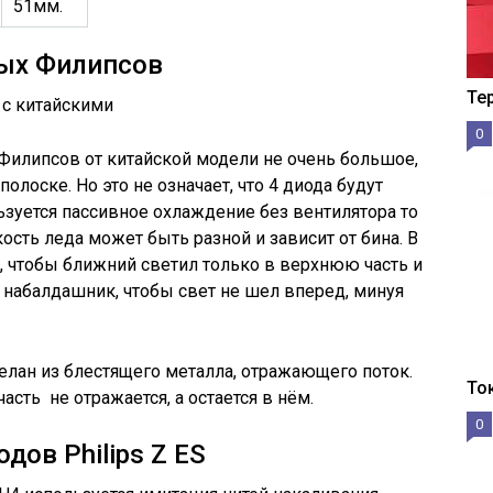
51мм.
ных Филипсов
Те
с китайскими
0
Филипсов от китайской модели не очень большое,
олоске. Но это не означает, что 4 диода будут
льзуется пассивное охлаждение без вентилятора то
ость леда может быть разной и зависит от бина. В
, чтобы ближний светил только в верхнюю часть и
 набалдашник, чтобы свет не шел вперед, минуя
делан из блестящего металла, отражающего поток.
То
асть не отражается, а остается в нём.
0
ов Philips Z ES