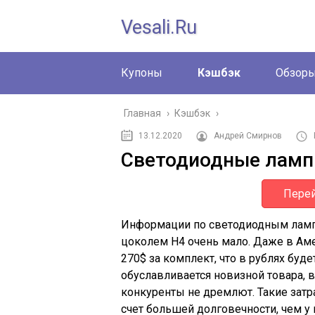
Vesali.ru
Купоны
Кэшбэк
Обзор
Главная
›
Кэшбэк
›
13.12.2020
Андрей Смирнов
Светодиодные лампы 
Перей
Информации по светодиодным лампам
цоколем H4 очень мало. Даже в Аме
270$ за комплект, что в рублях буде
обуславливается новизной товара, в
конкуренты не дремлют. Такие затр
счет большей долговечности, чем у 