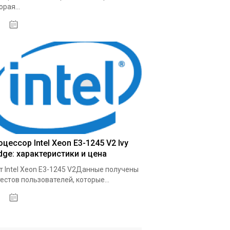
орая...
03.10.2020
цессор Intel Xeon E3-1245 V2 Ivy
dge: характеристики и цена
т Intel Xeon E3-1245 V2Данные получены
тестов пользователей, которые...
09.10.2020