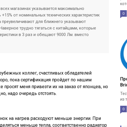
кот
о всех магазинах указывается максимально
0
ь +15% от номинальных технических характеристик
а преувеличивают для ближнего указывают
 Наверное трудно тягаться с китайцами, которые
еристики в 3 раз и обещают 9000 Лм. вместо
рубежных коллег, счастливых обладателей
Про
коро, пока сертификация пройдет по нашим
Bri
е просят меня привезти их на заказ от японцев, но
но, надо очередь отстоять.
Тес
из 
0
нок на нагрев расходуют меньше энергии. При
еляться меньше тепла, соответственно радиатор