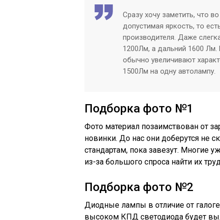
Сразу хочу заметить, что в
допустимая яркость, то ест
производителя. Даже слегк
1200Лм, а дальний 1600 Лм.
обычно увеличивают характ
1500Лм на одну автолампу.
Подборка фото №1
Фото материал позаимствован от за
новинки. До нас они доберутся не с
стандартам, пока завезут. Многие уж
из-за большого спроса найти их труд
Подборка фото №2
Диодные лампы в отличие от галоге
высоком КПД светодиода будет выд