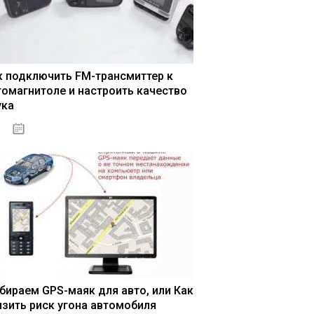
к подключить FM-трансмиттер к
томагнитоле и настроить качество
ука
04.01.2021
бираем GPS-маяк для авто, или Как
изить риск угона автомобиля