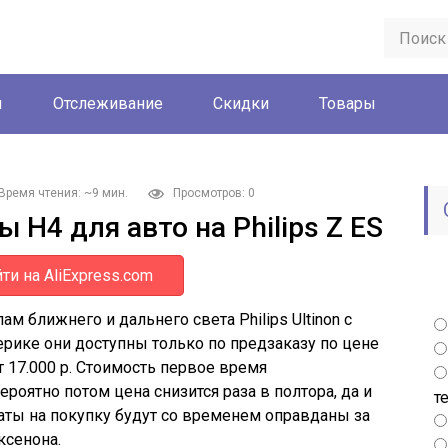
ы
Отслеживание
Скидки
Товары
Время чтения: ~9 мин.
Просмотров: 0
H4 для авто на Philips Z ES
ти на AliExpress.com
 ближнего и дальнего света Philips Ultinon с
рике они доступны только по предзаказу по цене
т 17.000 р. Стоимость первое время
ероятно потом цена снизится раза в полтора, да и
т
аты на покупку будут со временем оправданы за
ксенона.