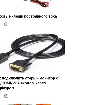
ковые клещи постоянного тока
04.01.2021
к подключить старый монитор с
I/HDMI/VGA входом через
playport
04.01.2021