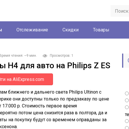
ы
Отслеживание
Скидки
Товары
Время чтения: ~9 мин.
Просмотров: 1
H4 для авто на Philips Z ES
ти на AliExpress.com
 ближнего и дальнего света Philips Ultinon с
рике они доступны только по предзаказу по цене
т 17.000 р. Стоимость первое время
ероятно потом цена снизится раза в полтора, да и
т
аты на покупку будут со временем оправданы за
ксенона.