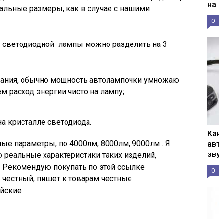
на
альные размеры, как в случае с нашими
0
 светодиодной лампы можно разделить на 3
тания, обычно мощность автолампочки умножаю
ем расход энергии чисто на лампу;
на кристалле светодиода.
Ка
ые параметры, по 4000лм, 8000лм, 9000лм . Я
ав
зв
ю реальные характеристики таких изделий,
. Рекомендую покупать по этой ссылке
0
ин честный, пишет к товарам честные
йские.