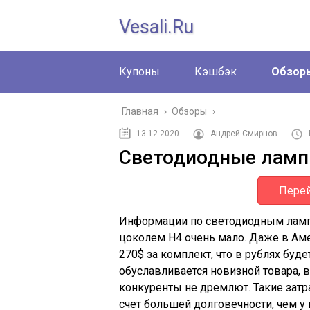
Vesali.ru
Купоны
Кэшбэк
Обзор
Главная
›
Обзоры
›
13.12.2020
Андрей Смирнов
Светодиодные лампы 
Перей
Информации по светодиодным лампам
цоколем H4 очень мало. Даже в Аме
270$ за комплект, что в рублях буде
обуславливается новизной товара, в
конкуренты не дремлют. Такие затр
счет большей долговечности, чем у 