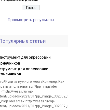
Просмотреть результаты
Популярные статьи
струмент для опрессовки
конечников
ойРуки из нужного местаКримпер. Как
рать и пользоваться?[pp_imgslider
s="http://vesali.ru/wp-
tent/uploads/2021/01/pp_image_302002_8r8slafvntkrimper.jpg"]
_imgslider srcs="http://vesali.ru/wp-
tent/uploads/2021/01/pp_image_302002_8r8slafvntkrimper.jpg"]Для.