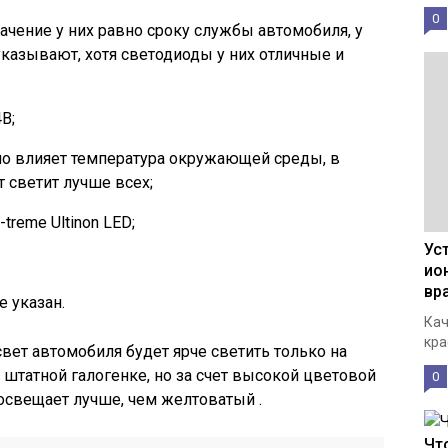
0
начение у них равно сроку службы автомобиля, у
казывают, хотя светодиоды у них отличные и
В;
но влияет температура окружающей среды, в
 светит лучше всех;
treme Ultinon LED;
Ус
ио
вр
е указан.
Кач
кра
свет автомобиля будет ярче светить только на
штатной галогенке, но за счет высокой цветовой
0
 освещает лучше, чем желтоватый .
Чт