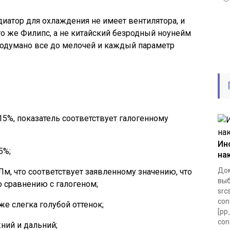
адиатор для охлаждения не имеет вентилятора, и
то же Филипс, а не китайский безродный ноунейм
продумано все до мелочей и каждый параметр
15%, показатель соответствует галогенному
Ин
5%;
на
Дом
м, что соответствует заявленному значению, что
выб
о сравнению с галогеном;
src
con
же слегка голубой оттенок;
[pp
con
ний и дальний;