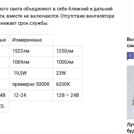
ого света объединяют в себе ближний и дальний
ти, вместе не включаются. Отсутствие вентилятора
снижает срок службы.
Вы
ные
Измеренные
сн
1523лм
1250лм
0
1069лм
1000лм
19,5W
23W
примерно 5000К
6200К
24В
12-24
12В — 24В
ES
Лу
бу