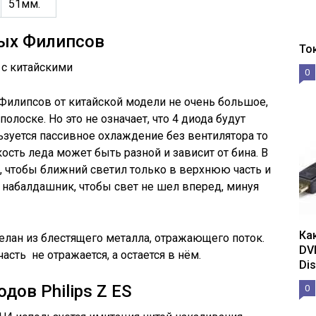
51мм.
ных Филипсов
То
с китайскими
0
Филипсов от китайской модели не очень большое,
олоске. Но это не означает, что 4 диода будут
льзуется пассивное охлаждение без вентилятора то
ость леда может быть разной и зависит от бина. В
, чтобы ближний светил только в верхнюю часть и
 набалдашник, чтобы свет не шел вперед, минуя
Ка
делан из блестящего металла, отражающего поток.
DV
асть не отражается, а остается в нём.
Dis
ов Philips Z ES
0