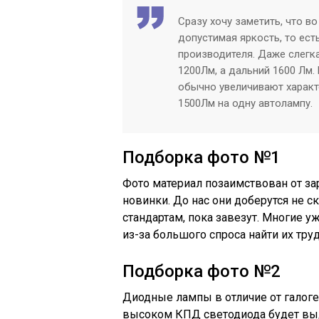
Сразу хочу заметить, что в
допустимая яркость, то ест
производителя. Даже слегк
1200Лм, а дальний 1600 Лм.
обычно увеличивают характ
1500Лм на одну автолампу.
Подборка фото №1
Фото материал позаимствован от за
новинки. До нас они доберутся не с
стандартам, пока завезут. Многие уж
из-за большого спроса найти их труд
Подборка фото №2
Диодные лампы в отличие от галоге
высоком КПД светодиода будет выд