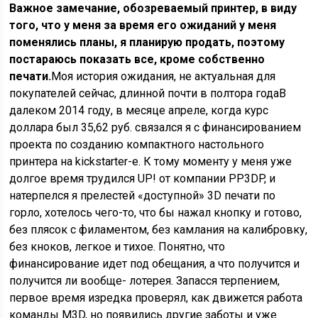
Важное замечание, обозреваемый принтер, в виду
того, что у меня за время его ожиданий у меня
поменялись планы, я планирую продать, поэтому
постараюсь показать все, кроме собственно
печати.
Моя история ожидания, не актуальная для
покупателей сейчас, длинной почти в полтора годаВ
далеком 2014 году, в месяце апреле, когда курс
доллара был 35,62 руб. связался я с финансированием
проекта по созданию компактного настольного
принтера на kickstarter-е. К тому моменту у меня уже
долгое время трудился UP! от компании PP3DP, и
натерпелся я прелестей «доступной» 3D печати по
горло, хотелось чего-то, что бы нажал кнопку и готово,
без плясок с филаментом, без камлания на калибровку,
без кноков, легкое и тихое. Понятно, что
финансирование идет под обещания, а что получится и
получится ли вообще- лотерея. Запасся терпением,
первое время изредка проверял, как движется работа
команды M3D, но появились другие заботы и уже