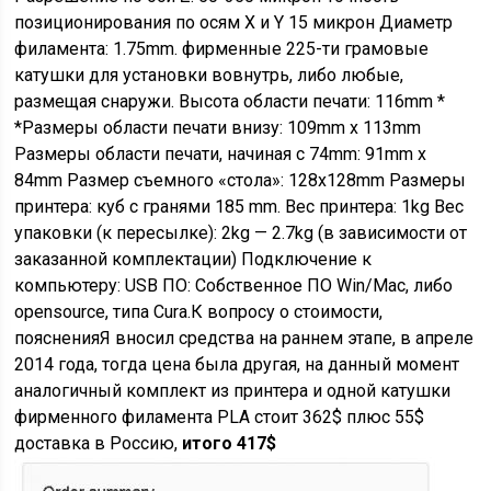
позиционирования по осям X и Y 15 микрон Диаметр
филамента: 1.75mm. фирменные 225-ти грамовые
катушки для установки вовнутрь, либо любые,
размещая снаружи. Высота области печати: 116mm *
*Размеры области печати внизу: 109mm x 113mm
Размеры области печати, начиная с 74mm: 91mm x
84mm Размер съемного «стола»: 128x128mm Размеры
принтера: куб с гранями 185 mm. Вес принтера: 1kg Вес
упаковки (к пересылке): 2kg — 2.7kg (в зависимости от
заказанной комплектации) Подключение к
компьютеру: USB ПО: Собственное ПО Win/Mac, либо
opensource, типа Cura.К вопросу о стоимости,
поясненияЯ вносил средства на раннем этапе, в апреле
2014 года, тогда цена была другая, на данный момент
аналогичный комплект из принтера и одной катушки
фирменного филамента PLA стоит 362$ плюс 55$
доставка в Россию,
итого 417$