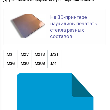
На 3D-принтере
научились печатать
стекла разных
составов
.M3
.M2V
.M2TS
.M2T
.M3G
.M3U
.M3U8
.M4