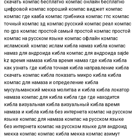
скачать компас бесплатно компас онлайн бесплатно
цифровой компас хороший компас виджет компас
компас где кааба компас грибника компас гпс компас
точный компас зд компас русский компас реал компас
по gps компас простой самый простой компас простой
компас на русском языке компас офлайн компас
исламский. компас ислам кибла намаз кибла компас
намаз для андроида кибла компас для андроида sajde
kz время намаза кибла время намаз где кибла кибла
как узнать где кибла точная кибла направление кибла
скачать компас кибла показать микро кибла кибла
компас для намаза и определение кибла
мусульманский мекка молитва и кибла кибла локатор
намаза компас для кибла кибла где где находится
кибла визуальная кибла визуальный кибла время
намаза и кибла кибла без интернета компас на русском
языке компас для намаза компас на русском языке
без интернета компас на русском языке для андроид
мекка компас компас кибла мекка компас азимут