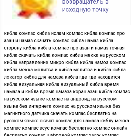
возвращатель в
исходную точку
кибла компас кибла ислам компас кибла компас про
азан и намаз скачать компас кибла намаз кибла
сторону кибла кибла компас про азан и намаз точная
кибла скачать кибла компас кибла мекка на русском
кибла направление микро кибла кибла намоз компас
кибла мекка молитва и кибла молитва и кибла кибла
локатор кибла для намаза кибла где где находится
кибла визуальная кибла визуальный кибла время
намаза и кибла время намаза коран азан кибла компас
на русском языке компас на андроид на русском
языке без интернета компас на русском языке без
магнитного датчика скачать компас бесплатно на
русском языке скачат компас для намаза киблу мекка
компас компас асус компас бесплатно компас онлайн
бесплатно компас цифровой компас хадж компас