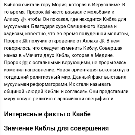
Киблой считали гору Мория, которая в Иерусалиме. В
то время, Пророк ﷺ часто взывал с мольбами к
Аллаху ﷻ, чтобы Он показал, где находится Кибла для
мусульман. Благодаря суре Священного Корана и
хадисам, известно, что во время полуденной молитвы,
Пророк ﷺ получил откровение от Аллаха ﷻ. В нем
говорилось, что следует изменить Киблу. Совершая
намаз в «Мечети двух Кибл», которая в Медине,
Пророк ﷺ с остальными верующими, не прерываясь
изменил направление. Новая ориентация всколыхнула
тогдашний религиозный мир. Данный факт выставил
мусульман реформаторами. Их стали называть
общиной «людей Киблы и согласия». Они представили
миру новую религию с аравийской спецификой.
Интересные факты о Каабе
Значение Киблы для совершения