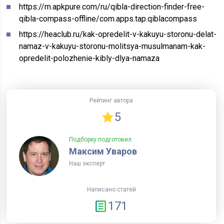
https://m.apkpure.com/ru/qibla-direction-finder-free-
qibla-compass-offline/com.apps.tap.qiblacompass
https://heaclub.ru/kak-opredelit-v-kakuyu-storonu-delat-
namaz-v-kakuyu-storonu-molitsya-musulmanam-kak-
opredelit-polozhenie-kibly-dlya-namaza
Рейтинг автора
5
Подборку подготовил
Максим Уваров
Наш эксперт
Написано статей
171