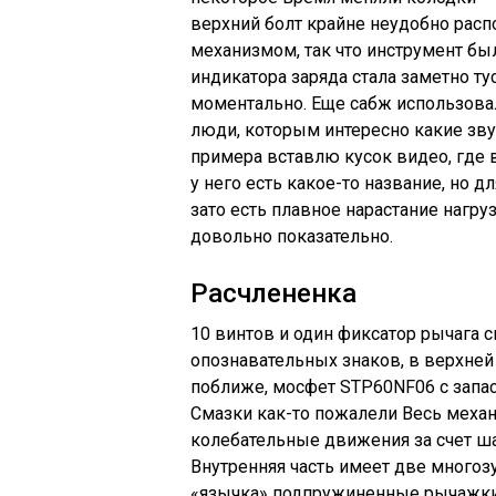
верхний болт крайне неудобно рас
механизмом, так что инструмент был
индикатора заряда стала заметно тус
моментально. Еще сабж использовал
люди, которым интересно какие зву
примера вставлю кусок видео, где 
у него есть какое-то название, но д
зато есть плавное нарастание нагру
довольно показательно.
Расчлененка
10 винтов и один фиксатор рычага сп
опознавательных знаков, в верхней
поближе, мосфет STP60NF06 с запасо
Смазки как-то пожалели Весь меха
колебательные движения за счет ш
Внутренняя часть имеет две много
«язычка» подпружиненные рычажки