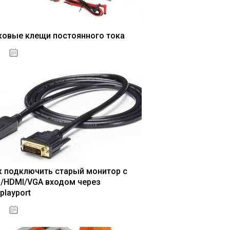
ковые клещи постоянного тока
04.01.2021
к подключить старый монитор с
I/HDMI/VGA входом через
playport
04.01.2021