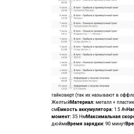
гайковерт (так их называют в оффл
Желтый
Материал:
металл + пластик
см
Емкость аккумулятора:
1.5 Ач
На
момент:
35 Нм
Максимальная скор
дюйма
Время зарядки:
90 минут
Вре