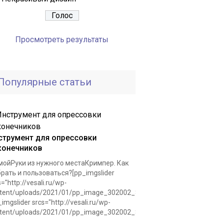
Просмотреть результаты
Популярные статьи
струмент для опрессовки
конечников
ойРуки из нужного местаКримпер. Как
рать и пользоваться?[pp_imgslider
s="http://vesali.ru/wp-
tent/uploads/2021/01/pp_image_302002_8r8slafvntkrimper.jpg"]
_imgslider srcs="http://vesali.ru/wp-
tent/uploads/2021/01/pp_image_302002_8r8slafvntkrimper.jpg"]Для.