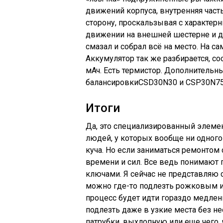
движений корпуса, внутренняя часть
сторону, проскальзывая с характер
движении на внешней шестерне и дви
смазал и собрал всё на место. На са
Аккумулятор так же разбирается, с
мАч. Есть термистор. Дополнительн
балансировкиCSD30N30 и CSP30N7
Итоги
Да, это специализированный элемен
людей, у которых вообще ни одного
куча. Но если заниматься ремонтом
времени и сил. Все ведь понимают
ключами. Я сейчас не представляю с
можно где-то подлезть рожковым ил
процесс будет идти гораздо медлен
подлезть даже в узкие места без н
патрубки, выхлопную или еще чего, 