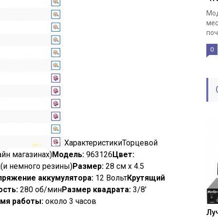
Мод
мес
поч
0
ХарактеристикиТорцевой
айн магазинах)
Модель:
963126
Цвет:
(и немного резины)
Размер:
28 см x 4.5
пряжение аккумулятора:
12 Вольт
Крутящий
ость:
280 об/мин
Размер квадрата:
3/8′
мя работы:
около 3 часов
Лу