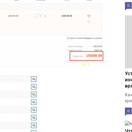
0
Ус
ио
вр
Кач
кра
0
Чт