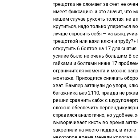
трещотка не сломает за счет не оч
имеет фиксацию, а это значит, что 
нашем случае рукоять толстая, не вп
крутиться, надо только упереться во
лучше спросить себя — «а выкручив
трещоткой или взял ключ и трубу?»
открутить 6 болтов на 17 для сняти
усилие было не очень большим В о
гайками и болтами ниже 17 проблем
ограничителя момента и можно зап
монтажа. Приходится снижать оборот
хват. Бампер затянули до упора, кл
багажника ваз 2110, правда не ржа
решил сравнить сабж с шуруповерто
сложно обеспечить перпендикулярн
справился аналогично, но удобнее, 
выворачивает кисть во время затяж
закрепили на место поддон, в итоге 
некоторое время меняли колодки — 