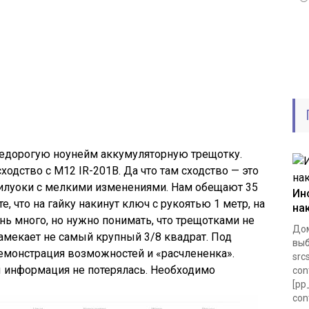
недорогую ноунейм аккумуляторную трещотку.
сходство с M12 IR-201B. Да что там сходство — это
милуоки с мелкими изменениями. Нам обещают 35
Ин
, что на гайку накинут ключ с рукоятью 1 метр, на
на
чень много, но нужно понимать, что трещотками не
Дом
намекает не самый крупный 3/8 квадрат. Под
выб
емонстрация возможностей и «расчлененка».
src
ы информация не потерялась. Необходимо
con
[pp
con