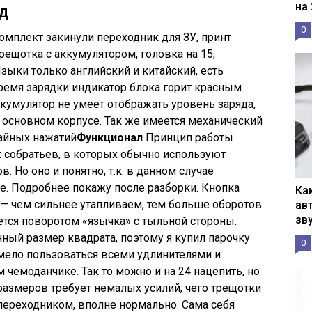
на
д
0
омплект закинули переходник для ЗУ, принт
ещотка с аккумулятором, головка на 15,
Языки только английский и китайский, есть
емя зарядки индикатор блока горит красным
кумулятор не умеет отображать уровень заряда,
 основном корпусе. Так же имеется механический
чайных нажатий
Функционал
Принцип работы
х собратьев, в которых обычно используют
 Но оно и понятно, т.к. в данном случае
ие. Подробнее покажу после разборки. Кнопка
Ка
— чем сильнее утапливаем, тем больше оборотов
ав
зв
тся поворотом «язычка» с тыльной стороны.
ный размер квадрата, поэтому я купил парочку
0
мело пользоваться всеми удлинителями и
м чемоданчике. Так то можно и на 24 нацепить, но
размеров требует немалых усилий, чего трещотки
 переходником, вполне нормально. Сама себя