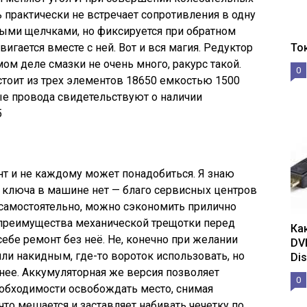
 практически не встречает сопротивления в одну
ными щелчками, но фиксируется при обратном
гается вместе с ней. Вот и вся магия. Редуктор
То
мом деле смазки не очень много, ракурс такой.
0
остоит из трех элементов 18650 емкостью 1500
ые провода свидетельствуют о наличии
5
т и не каждому может понадобиться. Я знаю
 ключа в машине нет — благо сервисных центров
 самостоятельно, можно сэкономить прилично
 преимущества механической трещотки перед
Ка
ебе ремонт без неё. Не, конечно при желании
DV
и накидным, где-то вороток использовать, но
Dis
нее. Аккумуляторная же версия позволяет
0
еобходимости освобождать место, снимая
что мешается и заставляет набивать чечетку по