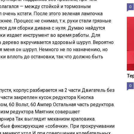
полагался — между стойкой и тормозным
0
 очень кстати. После этого зеленая лампочка
кнее. Процесс не снимал, т.к. руки стали грязные
ся для сборки дивана с нуля. Думаю найдутся
ки издает инструмент во время работы. Для
в дерево вкручивается здоровый шуруп. Вероятно
ля меня он шуруп. Немного не по назначению, но
зки вплоть до остановки, так что должно быть
Те
0
устя, корпус разбирается на 2 части Двигатель без
 части закреплен кусок редуктора Кнопка
м, 60 Вольт, 60 Ампер Остальная часть редуктора.
низм редуктора Маятник совершает
арнира Так выглядит механизм храповика.
зубые фиксирующие «собачки». При прокручивании
 меняют угол И при совершении колебательных