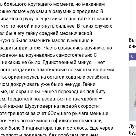
ень большого крутящего момента, но механизм
можно помочь руками в разумных пределах. В
ивается в руку, а еще гайка точно вот-вот начнет
 что-то ногой и потянуть сильнее. В таких случаях
ал бы я эту гайку средней механической
Вы
 Нужно было заменить масло в машине и
сн
я защиты двигателя. Часть срывались вручную, но
сновном выкручивались самостоятельно С
0
 никаких не было. Единственный минус — нет
росто раздавить пластиковые элементы во время
ы, ориентируясь на остаток хода или ослаблять
ючом докручивать уже было некуда. Гайки
вые, но окрашены Нашел переходник под биту,
м. Трещоткой пользоваться не так удобно —
ый нажим Шуруповерт на первой скорости
хотя трещотка за счет бОльшего рычага меньше
ки. Чуть позже масло с фильтром поменяли,
Лу
как было 3 индикатора, так и осталось. Еще через
бу
суппорты поддались без проблем, при чем