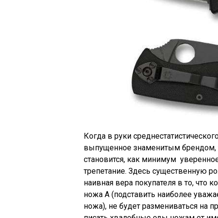
Когда в руки среднестатистическог
выпущенное знаменитым брендом, то
становится, как минимум уверенное
трепетание. Здесь существенную ро
наивная вера покупателя в то, что
ножа A (подставить наиболее ува
ножа), не будет размениваться на 
писать хвалебные оды ножам от им