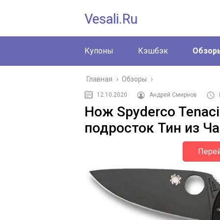
Vesali.ru
Купоны
Кэшбэк
Обзор
Главная
›
Обзоры
›
12.10.2020
Андрей Смирнов
Нож Spyderco Tenac
подросток Тин из Ча
Перей