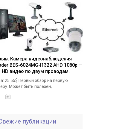
зыв: Камера видеонаблюдения
sder BES-6024MG-I1322 AHD 1080p —
ll HD видео по двум проводам.
а: 25.55$ Первый обзор на первую
еру. Может быть полезен,...
19.05.2020
Свежие публикации