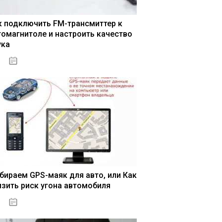
к подключить FM-трансмиттер к
томагнитоле и настроить качество
ука
04.01.2021
бираем GPS-маяк для авто, или Как
изить риск угона автомобиля
04.01.2021