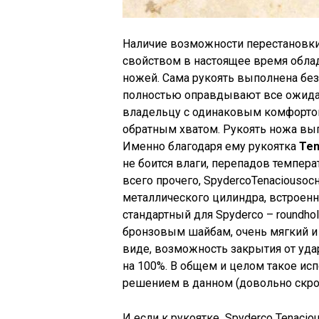
Наличие возможности перестановки
свойством в настоящее время обл
ножей. Сама рукоять выполнена без
полностью оправдывают все ожидан
владельцу с одинаковым комфортом
обратным хватом. Рукоять ножа вып
Именно благодаря ему рукоятка
Ten
не боится влаги, перепадов темпера
всего прочего, SpydercoTenaciousо
металлического цилиндра, встроенн
стандартный для Spyderco
– roundhol
бронзовым шайбам, очень мягкий и
виде, возможность закрытия от уда
на 100%. В общем и целом такое ис
решением в данном (довольно скро
И если к рукоятке Spyderco Tenaci