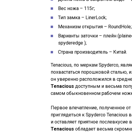
Вес ножа – 115г;
Тип замка – LinerLock;
Механизм открытия – RoundHole;
Варианты заточки – плейн (plaine
spyderedge );
Страна производитель – Китай.
Tenacious, по меркам Spyderco, яв
похвастаться порошковой сталью, 
он уверенно расположился в средне
Tenacious
доступным и весьма поп
самом обыкновенном рабочем ноже
Первое впечатление, полученное от
приглядеться к Spyderco Tenacious 
и оставляет приятное послевкусие в
Tenacious
обладает весьма скромны