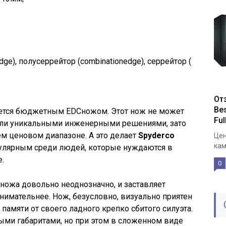
dge), полусеррейтор (combinationedge), серрейтор (
От
Be
ляется бюджетным EDCножом. Этот нож не может
Fu
или уникальными инженерными решениями, зато
м ценовом диапазоне. А это делает
Spyderco
Цен
кам
улярным среди людей, которые нуждаются в
.
0
 ножа довольно неоднозначно, и заставляет
внимательнее. Нож, безусловно, визуально приятен
 памяти от своего ладного крепко сбитого силуэта.
ми габаритами, но при этом в сложенном виде