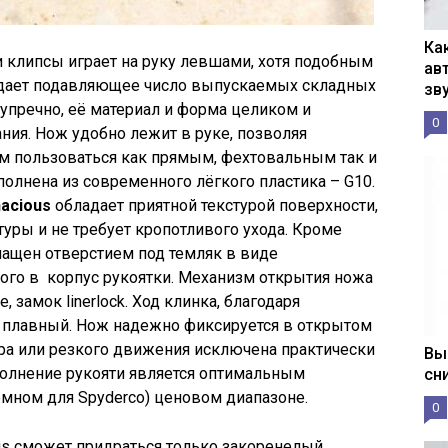
Ка
 клипсы играет на руку левшами, хотя подобным
ав
адает подавляющее число выпускаемых складных
зв
упречно, её материал и форма целиком и
0
ия. Нож удобно лежит в руке, позволяя
 пользоваться как прямым, фехтовальным так и
олнена из современного лёгкого пластика – G10.
acious
обладает приятной текстурой поверхности,
туры и не требует кропотливого ухода. Кроме
снащен отверстием под темляк в виде
ого в корпус рукоятки. Механизм открытия ножа
e, замок linerlock. Ход клинка, благодаря
 плавный. Нож надежно фиксируется в открытом
ра или резкого движения исключена практически
Вы
полнение рукояти является оптимальным
сн
мном для Spyderco) ценовом диапазоне.
0
ous сможет придраться только закоренелый