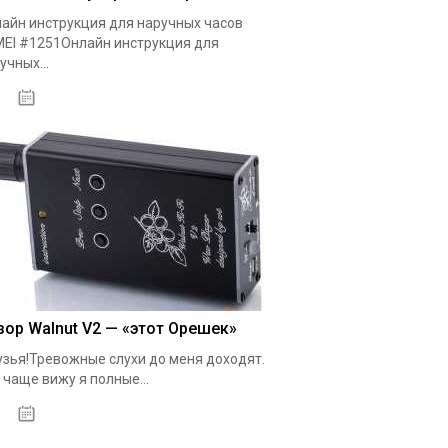
айн инструкция для наручных часов
EI #1251Онлайн инструкция для
учных...
20.10.2020
зор Walnut V2 — «этот Орешек»
зья!Тревожные слухи до меня доходят.
 чаще вижу я полные...
19.05.2020