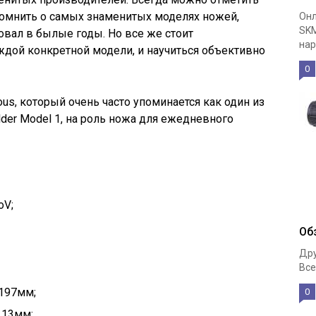
омнить о самых знаменитых моделях ножей,
Онл
SKM
вал в былые годы. Но все же стоит
нар
дой конкретной модели, и научиться объективно
0
ous, который очень часто упоминается как один из
lder Model 1, на роль ножа для ежедневного
oV;
Об
Дру
Все
197мм;
0
113мм;