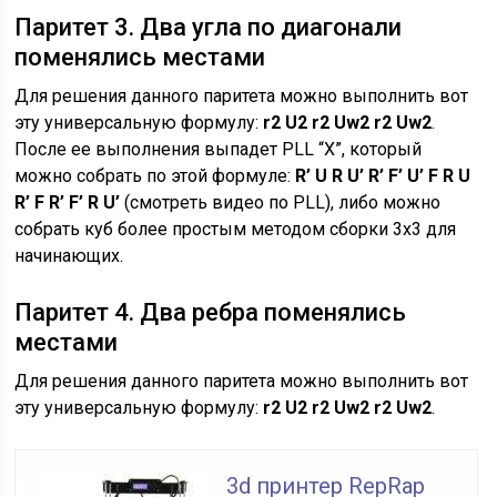
Паритет 3. Два угла по диагонали
поменялись местами
Для решения данного паритета можно выполнить вот
эту универсальную формулу:
r2 U2 r2 Uw2 r2 Uw2
.
После ее выполнения выпадет PLL “X”, который
можно собрать по этой формуле:
R’ U R U’ R’ F’ U’ F R U
R’ F R’ F’ R U’
(смотреть видео по PLL), либо можно
собрать куб более простым методом сборки 3х3 для
начинающих.
Паритет 4. Два ребра поменялись
местами
Для решения данного паритета можно выполнить вот
эту универсальную формулу:
r2 U2 r2 Uw2 r2 Uw2
.
3d принтер RepRap