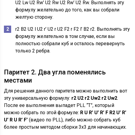
U2 Lw U2 Rw’ U2 Rw U2 Rw’ U2 Rw. Выполнять эту
формулу желательно до того, как вы собрали
желтую сторону.
r2 B2 U2 l U2 r’ U2 r U2 F2 r F2 l’ B2 r2. Выполнять эту
формулу желательно в том случае, если вы
полностью собрали куб и осталось перевернуть
только 2 ребра.
Паритет 2. Два угла поменялись
местами
Для решения данного паритета можно выполнить вот
эту универсальную формулу:
r2 U2 r2 Uw2 r2 Uw2
.
После ее выполнения выпадет PLL “T”, который
можно собрать по этой формуле:
R U R’ U’ R’ F R2 U’ R’
U’ R U R’ F’
(видео по PLL), либо можно собрать куб
более простым методом сборки 3х3 для начинающих.