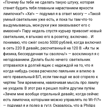
«Почему бы тебе не сделать такую штуку, которая
станет будить тебя плавным нарастанием яркости
лампочки?» «Ха!» — подумал я в ответ мозгу — «Такой
умный светильник уже есть, и пока ты там что-то
выдумываешь, мои руки уже заказывают его с
амазона!» Пару недель спустя курьер привозит новый
светильник, я втыкаю его в розетку, включаю… И
понимаю, что сжёг около 5000 рублей, когда включил
в сеть 220 В девайс, рассчитанный на 120 В. «Ах ты ж
физика, бессердечная ты сволочь!» — воскликнул я с
негодованием. Делать было нечего: светильник
отправился в долгий ящик с надеждой на то, что я
когда-нибудь снова расчехлю паяльник и впилю в
него правильный БП, если там ещё не всё сгорело к
чертям. Тем временем, навязчивая мысль про лампу
не уходила. В этот раз я решил пойти другим путём.
«Зачем мне вообще отдельный девайс, когда сейчас
есть лампочки, которыми можно управлять по Wi-Fi?»
— подумал я и полез в гугл. Оказалось, что в Philips