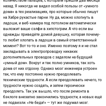
количеством пальцев, с которым пришли два месяца
назад. Я никогда не видел особой пользы от «умного
дома» в тех реализациях, про которые обычно пишут
на Хабре рукастые парни. Ну да, можно хлопнуть в
ладоши, и веб-камера под потолком автоматически
выложит ваше сэлфи в хипстограм. А что если вы
однажды приведёте домой девушку, которая почему-
то любит хлопать в ладоши в самый ответственный
момент? Вот то-то и оно. Именно поэтому я и не стал
закладывать в электропроводку никаких
дополнительных проводов с заделом на будущий
«умный дом». Вокруг и так полно умников, так хоть
дома от них отдохну. Однако мозг инженера устроен
так, что ему постоянно нужно преодолевать
технические трудности. А если преодолевать нечего, то
трудности нужно создать, и затем героически
преодолеть. Так уж вышло, что после ремонта в
бэклоге внезапно закончились трудности, а новых ещё
не подвезли. «Не беда!» — тут же подумал мозг.