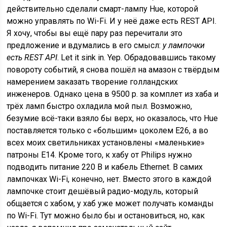
действительно сделали смарт-лампу Hue, которой
можно управлять по Wi-Fi. И у неё даже есть REST API.
Я хочу, чтобы вы ещё пару раз перечитали это
предложение и вдумались в его смысл:
у лампочки
есть REST API
. Let it sink in. Yep. Обрадовавшись такому
повороту событий, я снова пошёл на амазон с твёрдым
намерением заказать творение голландских
инженеров. Однако цена в 9500 р. за комплет из хаба и
трёх ламп быстро охладила мой пыл. Возможно,
безумие всё-таки взяло бы верх, но оказалось, что Hue
поставляется только с «большим» цоколем E26, а во
всех моих светильниках установлены «маленькие»
патроны E14. Кроме того, к хабу от Philips нужно
подводить питание 220 В и кабель Ethernet. В самих
лампочках Wi-Fi, конечно, нет. Вместо этого в каждой
лампочке стоит дешёвый радио-модуль, который
общается с хабом, у хаб уже может получать команды
по Wi-Fi. Тут можно было бы и остановиться, но, как