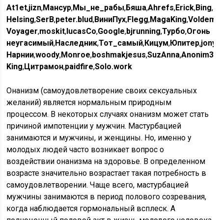
At1et
,
jizn
,
Мансур
,
Мы_не_рабы
,
Бяша
,
Ahrefs
,
Erick
,
Bing
,
D
Helsing
,
SerB
,
peter.blud
,
ВиниПух
,
Flegg
,
MagaKing
,
Voldema
Voyager
,
moskit
,
lucasCo
,
Google
,
bjrunning
,
Турбо
,
Огонь
неугасимый
,
Наследник
,
Тот_самый
,
Кицум
,
Юпитер
,
jony
Нарнии
,
woody
,
Monroe
,
boshmakjesus
,
SuzAnna
,
Anonim33
,
King
,
Цитрамон
,
paidfire
,
Solo.work
Онанизм (самоудовлетворение своих сексуальных
желаний) является нормальным природным
процессом. В некоторых случаях онанизм может стать
причиной импотенции у мужчин. Мастурбацией
занимаются и мужчины, и женщины. Но, именно у
молодых людей часто возникает вопрос о
воздействии онанизма на здоровье. В определенном
возрасте значительно возрастает такая потребность в
самоудовлетворении. Чаще всего, мастурбацией
мужчины занимаются в период полового созревания,
когда наблюдается гормональный всплеск. А