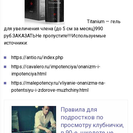
Titanium — гель
для увеличения члена (до 5 см за месяц)990
руб.
ЗАКАЗАТЬ
Не пропустите!!!
Используемые
источники:
https://antio.ru/index.php
https://cavalero.ru/impotenciya/onanizm-i-
impotenciya.html
https://malepotency.ru/vliyanie-onanizma-na-
potentsiyu-i-zdorove-muzhchiny.html
Правила для
подростков по
просмотру клубнички,
в 90-е, школоте не