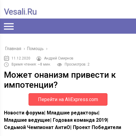
Vesali.ru
Главная
›
Помощь
›
11.12.2020
Андрей Смирнов
Время чтения: ~8 мин.
Просмотров: 2
Может онанизм привести к
импотенции?
Перейти на AliExpress.com
Новости форума
|
Младшие редакторы
|
Младшие ведущие
|
Годовая команда 2019
|
Седьмой Чемпионат АнтиО
|
Проект Победители