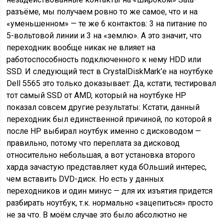
разъёме, мы получаем ровно то же самое, что и на
«уменьшенном» — те же 6 контактов: 3 на питание по
5-вольтовой линии и 3 на «землю». А это значит, что
переходник вообще никак не влияет на
работоспособность подключенного к нему HDD или
SSD. И следующий тест в CrystalDiskMark’е на ноутбуке
Dell 5565 это только доказывает: Да, кстати, тестировал
тот самый SSD от AMD, который на ноутбуке HP
показал совсем другие результаты: Кстати, данный
переходник был единственной причиной, по которой я
после HP выбирал ноутбук именно с дисководом —
правильно, потому что переплата за дисковод
относительно небольшая, а вот установка второго
харда зачастую представляет куда бОльший интерес,
чем вставить DVD-диск. Но есть у данных
переходников и один минус — для их изъятия придется
разбирать ноутбук, т.к. нормально «зацепиться» просто
не за что. В моём случае это было абсолютно не