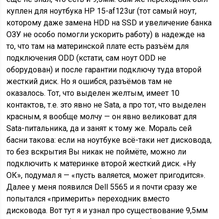
куплен для ноутбука HP 15-af123ur (тот самый ноут,
которому даже замена HDD на SSD и увеличение банка
ОЗУ не особо помогли ускорить работу) в надежде на
то, что там на материнской плате есть разъём для
подключения ODD (кстати, сам ноут ODD не
оборудован) и после гарантии подключу туда второй
жесткий диск. Но я ошибся, разъёмов там не
оказалось. Тот, что выделен желтым, имеет 10
контактов, т.е. это явно не Sata, а про тот, что выделен
красным, я вообще молчу — он явно великоват для
Sata-питальника, да и занят к тому же. Мораль сей
басни такова: если на ноутбуке всё-таки нет дисковода,
то без вскрытия Вы никак не поймёте, можно ли
подключить к материнке второй жесткий диск. «Ну
ОК», подумал я — «пусть валяется, может пригодится».
Далее у меня появился Dell 5565 и я почти сразу же
попытался «примерить» переходник вместо
дисковода. Вот тут я и узнал про существование 9,5мм