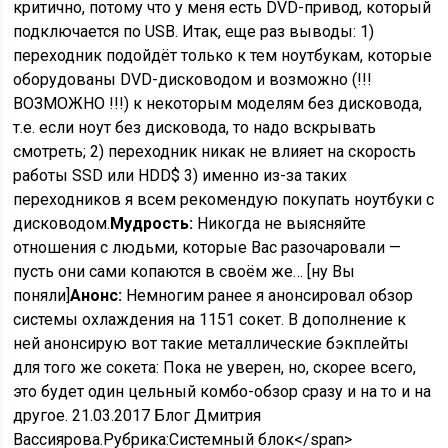
критично, потому что у меня есть DVD-привод, который
подключается по USB. Итак, еще раз выводы: 1)
переходник подойдёт только к тем ноутбукам, которые
оборудованы DVD-дисководом и возможно (!!!
ВОЗМОЖНО !!!) к некоторым моделям без дисковода,
т.е. если ноут без дисковода, то надо вскрывать
смотреть; 2) переходник никак не влияет на скорость
работы SSD или HDD$ 3) именно из-за таких
переходников я всем рекомендую покупать ноутбуки с
дисководом.
Мудрость:
Никогда не выясняйте
отношения с людьми, которые Вас разочаровали —
пусть они сами копаются в своём же… [ну Вы
поняли]
Анонс:
Немногим ранее я анонсировал обзор
системы охлаждения на 1151 сокет. В дополнение к
ней анонсирую вот такие металлические бэкплейты
для того же сокета: Пока не уверен, но, скорее всего,
это будет один цельный комбо-обзор сразу и на то и на
другое.
21.
03.2017
Блог Дмитрия
Вассиярова.
Рубрика:
Системный блок</span>