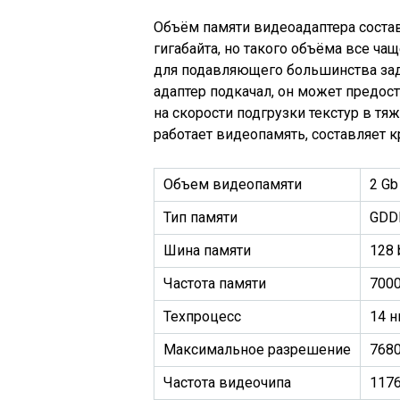
Объём памяти видеоадаптера составл
гигабайта, но такого объёма все ча
для подавляющего большинства зад
адаптер подкачал, он может предост
на скорости подгрузки текстур в тя
работает видеопамять, составляет 
Объем видеопамяти
2 Gb
Тип памяти
GDD
Шина памяти
128 
Частота памяти
700
Техпроцесс
14 
Максимальное разрешение
768
Частота видеочипа
117