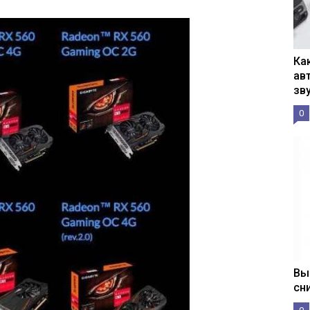
Ка
ав
зв
0
Вы
сн