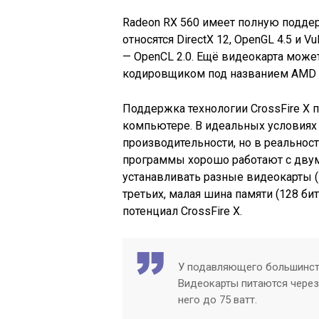
Radeon RX 560 имеет полную подде
относятся DirectX 12, OpenGL 4.5 и V
— OpenCL 2.0. Ещё видеокарта мож
кодировщиком под названием AMD 
Поддержка технологии CrossFire X 
компьютере. В идеальных условиях
производительности, но в реальност
программы хорошо работают с двум
устанавливать разные видеокарты (н
третьих, малая шина памяти (128 би
потенциал CrossFire X.
У подавляющего большинств
Видеокарты питаются через 
него до 75 ватт.