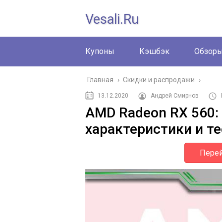
Vesali.ru
Купоны
Кэшбэк
Обзор
Главная
›
Скидки и распродажи
›
13.12.2020
Андрей Смирнов
AMD Radeon RX 560:
характеристики и т
Перей