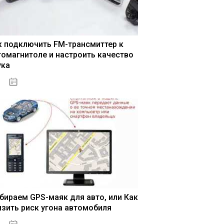
к подключить FM-трансмиттер к
томагнитоле и настроить качество
ука
04.01.2021
бираем GPS-маяк для авто, или Как
изить риск угона автомобиля