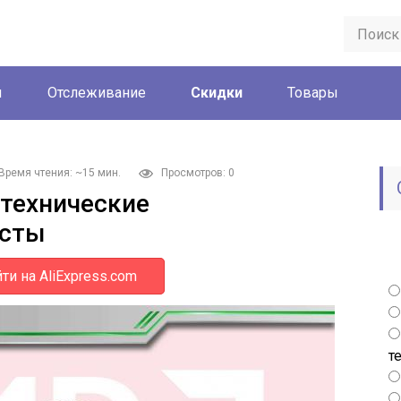
ы
Отслеживание
Скидки
Товары
Время чтения: ~15 мин.
Просмотров: 0
 технические
есты
ти на AliExpress.com
т