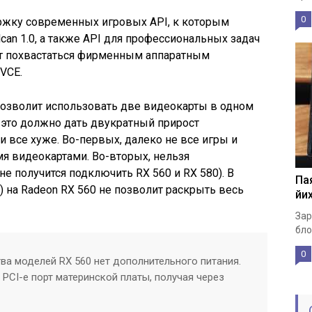
0
ржку современных игровых API, к которым
ulcan 1.0, а также API для профессиональных задач
ет похвастаться фирменным аппаратным
VCE.
позволит использовать две видеокарты в одном
 это должно дать двукратный прирост
и все хуже. Во-первых, далеко не все игры и
я видеокартами. Во-вторых, нельзя
е получится подключить RX 560 и RX 580). В
Пая
т) на Radeon RX 560 не позволит раскрыть весь
йих
Зар
бло
0
а моделей RX 560 нет дополнительного питания.
PCI-e порт материнской платы, получая через