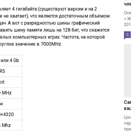
чл
яет 4 гигабайта (существуют версии и на 2
One
ще не хватает), что является достаточным объёмом
> Ж
ач. А вот с разрядностью шины графический
201
авить шину памяти лишь на 128 бит, что скажется
0
жёлых компьютерных играх. Частота, на которой
круглое значение в 7000MHz.
 или 4 Gb
R5
bit
0 MHz
Са
нм
ка
0×4320
Цен
пар
6 Mhz
при