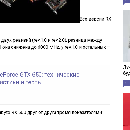
0
Все версии RX
вух ревизий (rev.1.0 и rev.2.0), разница между
0 она снижена до 6000 MHz, у rev.1.0 и остальных —
Лу
бу
eForce GTX 650: технические
истики и тесты
0
byte RX 560 друг от друга тремя показателями: