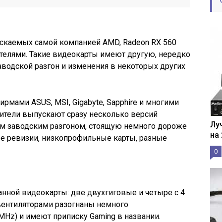
скаемых самой компанией AMD, Radeon RX 560
телями. Такие видеокарты имеют другую, нередко
водской разгон и изменения в некоторых других
рмами ASUS, MSI, Gigabyte, Sapphire и многими
дители выпускают сразу несколько версий
Лу
м заводским разгоном, стоящую немного дороже
на
ные ревизии, низкопрофильные карты, разные
0
анной видеокарты: две двухгиговые и четыре с 4
вентиляторами разогнаны немного
MHz) и имеют приписку Gaming в названии.