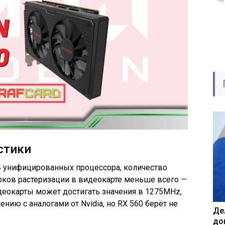
стики
4 унифицированных процессора, количество
локов растеризации в видеокарте меньше всего —
деокарты может достигать значения в 1275MHz,
нию с аналогами от Nvidia, но RX 560 берёт не
Де
до