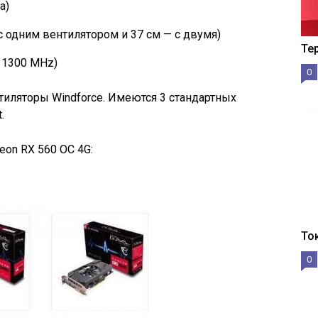
а)
с одним вентилятором и 37 см — с двумя)
Те
 1300 MHz)
0
иляторы Windforce. Имеются 3 стандартных
.
eon RX 560 OC 4G:
То
0