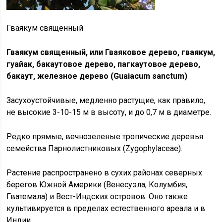
Гваякум священный
Гваякум священный, или Гваяковое дерево, гваякум,
гуайак, бакаутовое дерево, пагкаутовое дерево,
бакаут, железное дерево (Guaiacum sanctum)
Засухоустойчивые, медленно растущие, как правило,
не высокие 3-10-15 м в высоту, и до 0,7 м в диаметре.
Редко прямые, вечнозеленые тропические деревья
семейства Парнолистниковых (Zygophylaceae).
Растение распространено в сухих районах северных
берегов Южной Америки (Венесуэла, Колумбия,
Гватемала) и Вест-Индских островов. Оно также
культивируется в пределах естественного ареала и в
Индии.