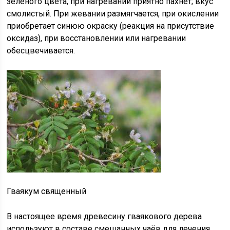
зелёного цвета, при нагревании приятно пахнет; вкус
смолистый. При жевании размягчается, при окислении
приобретает синюю окраску (реакция на присутствие
оксидаз), при восстановлении или нагревании
обесцвечивается.
Гваякум священный
В настоящее время древесину гваякового дерева
используют в составе смешанных чаёв для лечения