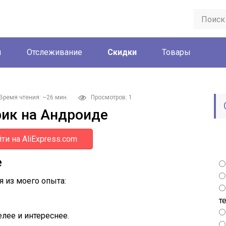
ы
Отслеживание
Скидки
Товары
Время чтения: ~26 мин.
Просмотров: 1
ик на Андроиде
ти на AliExpress.com
е
я из моего опыта:
т
лее и интереснее.