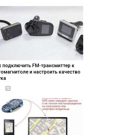
к подключить FM-трансмиттер к
томагнитоле и настроить качество
ука
04.01.2021