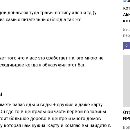
ой добавляя туда травы по типу алоэ и тд (у
Al
 из самых питательных блюд а так же
ко
5 н
пер
0
 того что у вас это сработает т.к. это мною не
сходившее когда я обнаружил этот баг.
ы
 иметь запас еды и воды + оружие и даже карту.
 Он где то в центральной части первой половины
От
 стоит большое дерево в центре и много домов
NP
ру которая нам нужна. Карту и компас вы найдете в
Во