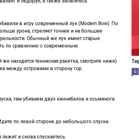
валанг и ледоруб, а также запаситесь
обавили в игру современный лук (Modern Bow). По
ольше урона, стреляет точнее и на большее
стрельности. Обычный же лук имеет старые
сть по сравнению с современным.
 же находится теннисная ракетка, смотрите ниже).
Те
а между островами в сторону гор.
0
уска, там убиваем двух каннибалов и осьминога.
дите по левой стороне до небольшого спуска.
м лежит и снова спускаетесь.