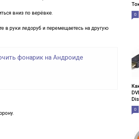
То
иться вниз по верёвке.
0
ёте в руки ледоруб и перемещаетесь на другую
ючить фонарик на Андроиде
Ка
DV
Dis
0
орону.