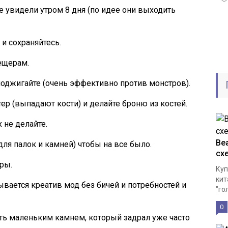
 увидели утром 8 дня (по идее они выходить
 и сохраняйтесь.
ещерам.
поджигайте (очень эффективно против монстров).
тер (выпадают кости) и делайте броню из костей.
 не делайте.
Bea
ля палок и камней) чтобы на все было.
сх
ры.
Куп
кит
вается креатив мод без бичей и потребностей и
"го
0
ь маленьким камнем, который задрал уже часто