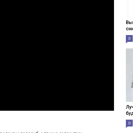
Вы
сн
0
Лу
бу
0