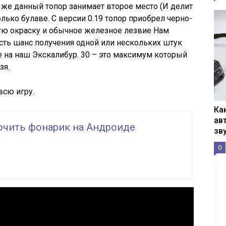
а же данный топор занимает второе место (И делит
олько булаве. С версии 0.19 топор приобрел черно-
тую окраску и обычное железное лезвие Нам
есть шанс получения одной или нескольких штук
е на наш Экскалибур. 30 – это максимум который
зя.
всю игру.
Ка
ав
ючить фонарик на Андроиде
зв
0