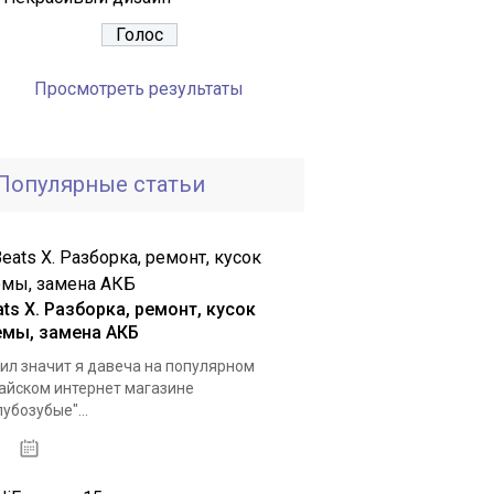
Просмотреть результаты
Популярные статьи
ts X. Разборка, ремонт, кусок
емы, замена АКБ
ил значит я давеча на популярном
айском интернет магазине
лубозубые"...
03.01.2021