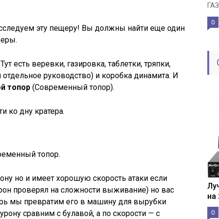
ГАЗ
0
исследуем эту пещеру! Вы должны найти еще один
щеры.
Тут есть веревки, газировка, таблетки, тряпки,
л отдельное руководство) и коробка динамита. И
й топор
(Современный топор).
и ко дну кратера.
ременный топор.
рону но и имеет хорошую скорость атаки если
Лу
рон проверял на сложности выживание) но вас
на
перь мы превратим его в машину для вырубки
рону сравним с булавой, а по скорости — с
0