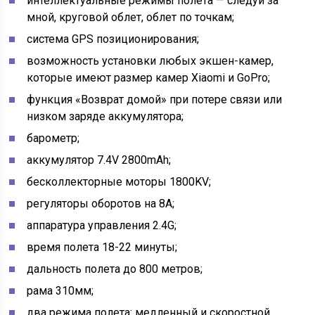
интеллектуальные режимы полета — следуй за
мной, круговой облет, облет по точкам;
система GPS позиционирования;
возможность установки любых экшен-камер,
которые имеют размер камер Xiaomi и GoPro;
функция «Возврат домой» при потере связи или
низком заряде аккумулятора;
барометр;
аккумулятор
7.4V 2800mAh;
бесколлекторные моторы 1800KV;
регуляторы оборотов на 8А;
аппаратура управления 2.4G;
время полета 18-22 минуты;
дальность полета до 800 метров;
рама 310мм;
два режима полета: медленный и скоростной.