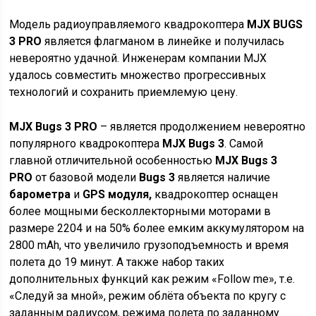
Модель радиоуправляемого квадрокоптера
MJX BUGS
3 PRO
является флагманом в линейке и получилась
невероятно удачной. Инженерам компании MJX
удалось совместить множество прогрессивных
технологий и сохранить приемлемую цену.
MJX Bugs 3 PRO
– является продолжением невероятно
популярного квадрокоптера
MJX Bugs 3
. Самой
главной отличительной особенностью
MJX
Bugs 3
PRO
от базовой модели
Bugs 3
является наличие
барометра
и
GPS модуля,
квадрокоптер оснащен
более мощными бесколлекторными моторами в
размере 2204 и на 50% более емким аккумулятором на
2800 mAh, что увеличило грузоподъемность и время
полета до 19 минут. А также набор таких
дополнительных функций как режим «Follow me», т.е.
«Следуй за мной», режим облёта объекта по кругу с
заданным радиусом, режима полета по заданному