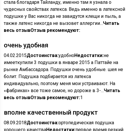
стала блогадаря Тайланду, именно там я узнала о
чудесных свойствах латекса. Ведь именно в латексной
подушке у Вас никогда не завидутся клещи и пыль, а
также латекс никогда не вызовет аллергии…
Читать
весь отзыв
Отзыв рекомендуют:
очень удобная
04.02.2015
Достоинства:
удобно
Недостатки:
не
имееткупили 3 подушки в январе 2015 а Паттайе на
рынке Амбассадора. Подушки очень удобные. шея не
болит. Подушка подбирается из латекса
индивидуально, поэтому меня мои устраивают. На
«фабриках» все тоже самое, но дороже в 3-…
Читать
весь отзыв
Отзыв рекомендуют:
1
вполне качественный продукт
08.09.2018
Достоинства:
ортопедическая подушка
хорошего качества
Недостатки:
первое время резкий