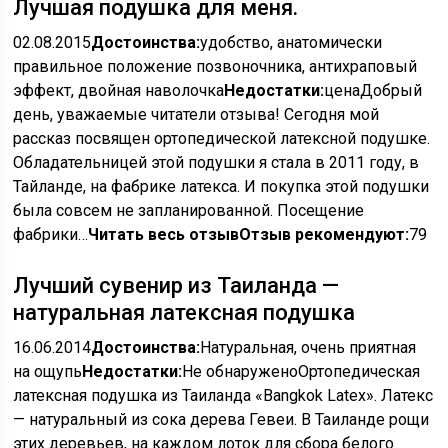
Лучшая подушка для меня.
02.08.2015
Достоинства:
удобство, анатомически
правильное положение позвоночника, антихраповый
эффект, двойная наволочка
Недостатки:
ценаДобрый
день, уважаемые читатели отзыва! Сегодня мой
рассказ посвящен ортопедической латексной подушке.
Обладательницей этой подушки я стала в 2011 году, в
Тайланде, на фабрике латекса. И покупка этой подушки
была совсем не запланированной. Посещение
фабрики…
Читать весь отзыв
Отзыв рекомендуют:
79
Лучший сувенир из Таиланда —
натуральная латексная подушка
16.06.2014
Достоинства:
Натуральная, очень приятная
на ощупь
Недостатки:
Не обнаруженоОртопедическая
латексная подушка из Таиланда «Bangkok Lateх». Латекс
— натуральный из сока дерева Гевеи. В Таиланде рощи
этих деревьев, на каждом лоток для сбора белого