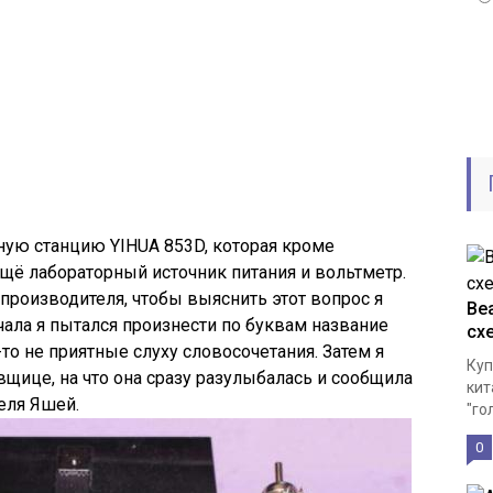
ьную станцию YIHUA 853D, которая кроме
ещё лабораторный источник питания и вольтметр.
 производителя, чтобы выяснить этот вопрос я
Bea
чала я пытался произнести по буквам название
сх
то не приятные слуху словосочетания. Затем я
Куп
щице, на что она сразу разулыбалась и сообщила
кит
теля Яшей.
"го
0