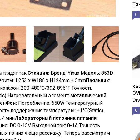
То
0
глядят так:
Станция:
Бренд: Yihua Модель: 853D
ариты: L253 x W186 x H124mm ± 5mm
Паяльник:
Ка
апазон: 200-480°C/392-896°F Точность
DV
tic) Нагревательный элемент: металлический
Dis
кон
Фен:
Потребление: 650W Температурный
ость поддержания температуры: ±1°C(Static)
0
 / мин
Лабораторный источник питания:
ие: DC 0-15V Выходной ток: 0-1A Точность
ных из них я ещё расскажу. Теперь рассмотрим