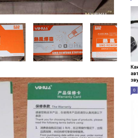
Ка
ав
зв
0