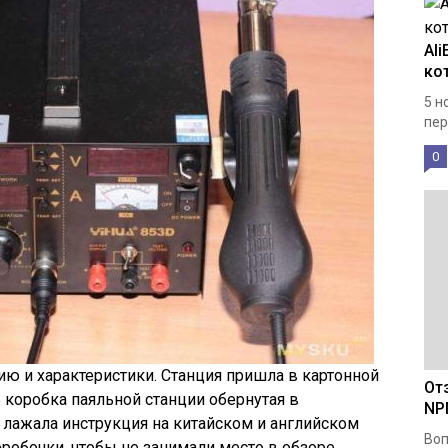
Al
ко
5 н
пер
0
ию и характеристики. Станция пришла в картонной
От
 коробка паяльной станции обернутая в
NP
 лажала инструкция на китайском и английском
Во
оробочки, чтобы не занимали место в обзоре