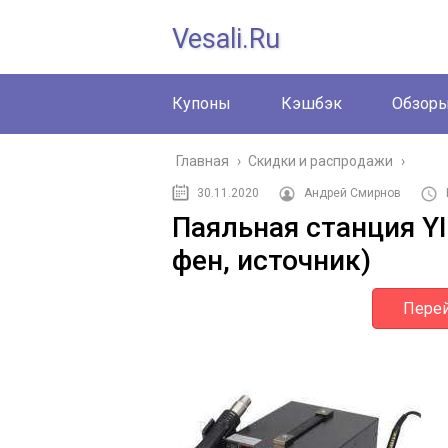
Vesali.ru
Купоны
Кэшбэк
Обзор
Главная
›
Скидки и распродажи
›
30.11.2020
Андрей Смирнов
Паяльная станция YI
фен, источник)
Перей