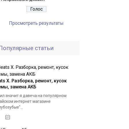
Просмотреть результаты
Популярные статьи
ts X. Разборка, ремонт, кусок
емы, замена АКБ
ил значит я давеча на популярном
айском интернет магазине
лубозубые"...
03.01.2021