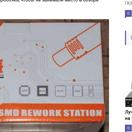
ГАЗ
0
Лу
на
0