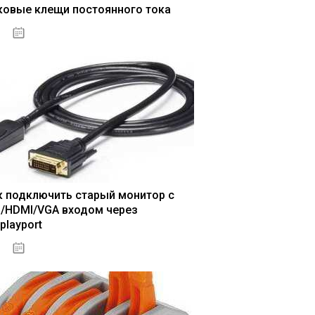
ковые клещи постоянного тока
04.01.2021
к подключить старый монитор с
I/HDMI/VGA входом через
playport
04.01.2021