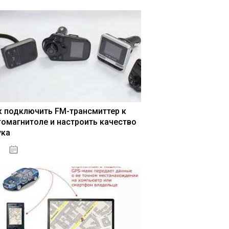
к подключить FM-трансмиттер к
томагнитоле и настроить качество
ука
04.01.2021