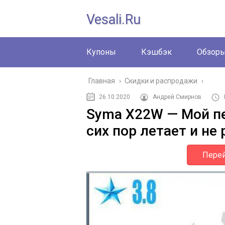
Vesali.ru
Купоны
Кэшбэк
Обзор
Главная
›
Скидки и распродажи
›
26.10.2020
Андрей Смирнов
Syma X22W — Мой пе
сих пор летает и не 
Перей