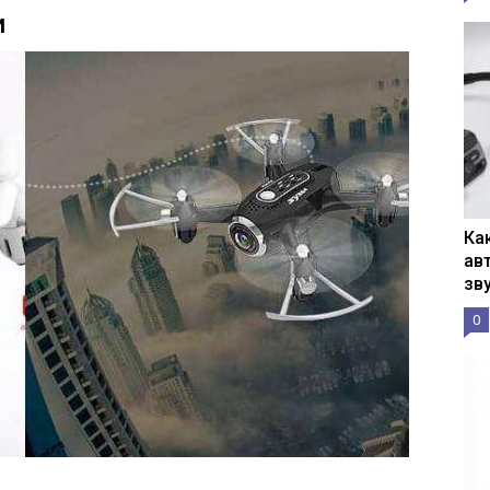
и
Ка
ав
зв
0