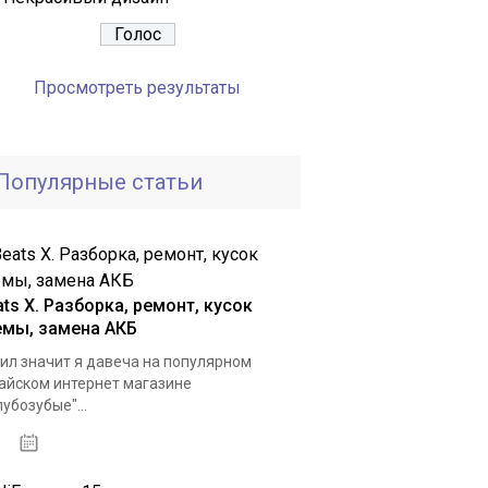
Просмотреть результаты
Популярные статьи
ts X. Разборка, ремонт, кусок
емы, замена АКБ
ил значит я давеча на популярном
айском интернет магазине
лубозубые"...
03.01.2021