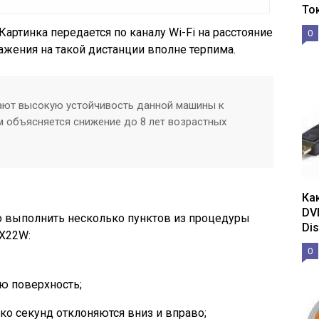
То
артинка передается по каналу Wi-Fi на расстояние
0
ажения на такой дистанции вполне терпима.
ают высокую устойчивость данной машины к
м объясняется снижение до 8 лет возрастных
Ка
DV
 выполнить несколько пунктов из процедуры
Dis
X22W:
0
ую поверхность;
ко секунд отклоняются вниз и вправо;