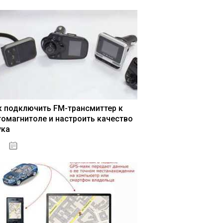
к подключить FM-трансмиттер к
томагнитоле и настроить качество
ука
04.01.2021