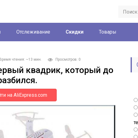
ы
Отслеживание
Скидки
Товары
Время чтения: ~13 мин.
Просмотров: 0
рвый квадрик, который до
разбился.
ти на AliExpress.com
т