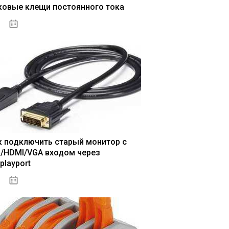
ковые клещи постоянного тока
04.01.2021
к подключить старый монитор с
I/HDMI/VGA входом через
playport
04.01.2021