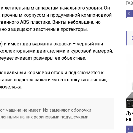
ГАЗ
к летательным аппаратам начального уровня. Он
0
, прочным корпусом и продуманной компоновкой.
венного ABS пластика. Винты небольшие, но
ежно защищают эластичные протекторы.
) и имеет два варианта окраски – черный или
 коллекторными двигателями и курсовой камерой,
реувеличивает размеры ее объектива.
пециальный кормовой отсек и подключается к
тание подается нажатием на кнопку включения,
фюзеляжа.
г машина не имеет. Их заменяют оболочки
Лу
вленными на них резиновыми подушечками.
на
0