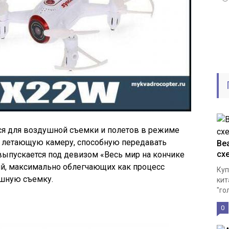
я для воздушной съемки и полетов в режиме
к летающую камеру, способную передавать
Bea
сх
 выпускается под девизом «Весь мир на кончике
ий, максимально облегчающих как процесс
Куп
ушную съемку.
кит
"го
0