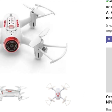
Al
ко
5 н
пер
0
От
NP
Во