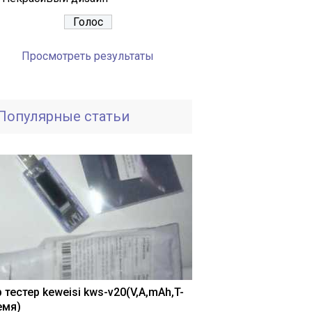
Просмотреть результаты
Популярные статьи
 тестер keweisi kws-v20(V,A,mAh,T-
емя)