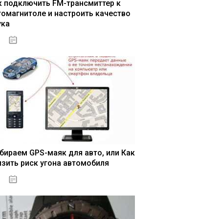
к подключить FM-трансмиттер к
томагнитоле и настроить качество
ука
04.01.2021
бираем GPS-маяк для авто, или Как
изить риск угона автомобиля
04.01.2021