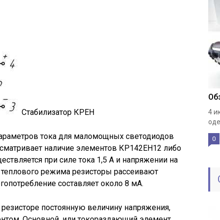
Об
Стабилизатор КРЕН
4 и
оде
параметров тока для маломощных светодиодов
0
усматривает наличие элементов КР142ЕН12 либо
ствляется при силе тока 1,5 А и напряжении на
о теплового режима резисторы рассеивают
гопотребление составляет около 8 мА.
 резисторе постоянную величину напряжения,
нтом. Основной, или токораздающий элемент