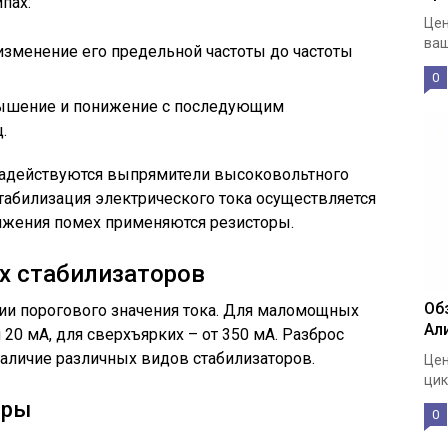
пах:
Цен
ваш
 изменение его предельной частоты до частоты
0
вышение и понижение с последующим
.
задействуются выпрямители высоковольтного
Стабилизация электрического тока осуществляется
ижения помех применяются резисторы.
х стабилизаторов
Об
ии порогового значения тока. Для маломощных
Ал
 20 мА, для сверхъярких – от 350 мА. Разброс
аличие различных видов стабилизаторов.
Цен
цик
оры
0