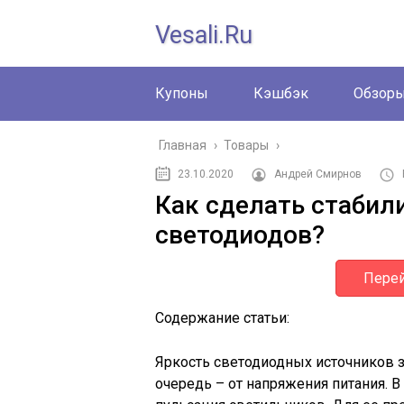
Vesali.ru
Купоны
Кэшбэк
Обзор
Главная
›
Товары
›
23.10.2020
Андрей Смирнов
Как сделать стабил
светодиодов?
Перей
Содержание статьи:
Яркость светодиодных источников з
очередь – от напряжения питания. В