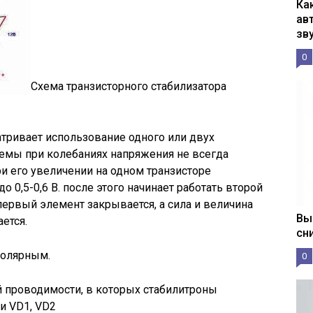
Ка
ав
зв
0
Схема транзисторного стабилизатора
атривает использование одного или двух
хемы при колебаниях напряжения не всегда
ри его увеличении на одном транзисторе
 0,5-0,6 В. после этого начинает работать второй
первый элемент закрывается, а сила и величина
Вы
ется.
сн
полярным.
0
й проводимости, в которых стабилитроны
 VD1, VD2