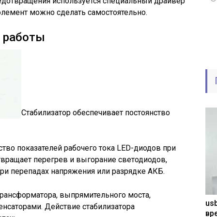
редотвращения используется специальный драйвер
 элемент можно сделать самостоятельно.
п работы
Стабилизатор обеспечивает постоянство
ство показателей рабочего тока LED-диодов при
твращает перегрев и выгорание светодиодов,
ри перепадах напряжения или разрядке АКБ.
трансформатора, выпрямительного моста,
usb
енсаторами. Действие стабилизатора
вр