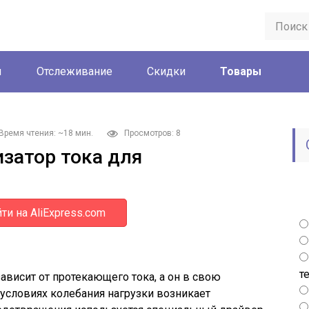
ы
Отслеживание
Скидки
Товары
Время чтения: ~18 мин.
Просмотров: 8
изатор тока для
ти на AliExpress.com
т
ависит от протекающего тока, а он в свою
 условиях колебания нагрузки возникает