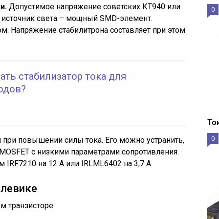
и.
Допустимое напряжение советских КТ940 или
0
ли источник света – мощный SMD-элемент.
м. Напряжение стабилитрона составляет при этом
ать стабилизатор тока для
одов?
То
0
 при повышении силы тока. Его можно устранить,
 MOSFET с низкими параметрами сопротивления.
IRF7210 на 12 А или IRLML6402 на 3,7 А.
олевике
ом транзисторе