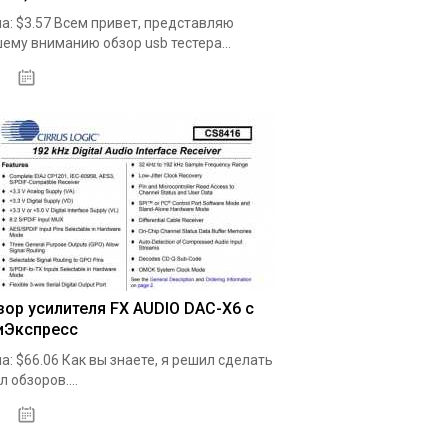
а: $3.57 Всем привет, представляю
ему вниманию обзор usb тестера...
19.05.2020
зор усилителя FX AUDIO DAC-X6 с
иЭкспресс
а: $66.06 Как вы знаете, я решил сделать
л обзоров....
19.05.2020