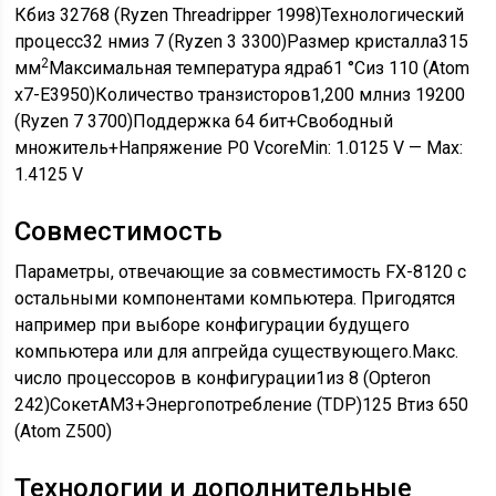
Кбиз 32768 (Ryzen Threadripper 1998)Технологический
процесс32 нмиз 7 (Ryzen 3 3300)Размер кристалла315
2
мм
Максимальная температура ядра61 °Cиз 110 (Atom
x7-E3950)Количество транзисторов1,200 млниз 19200
(Ryzen 7 3700)Поддержка 64 бит+Свободный
множитель+Напряжение P0 VcoreMin: 1.0125 V — Max:
1.4125 V
Совместимость
Параметры, отвечающие за совместимость FX-8120 с
остальными компонентами компьютера. Пригодятся
например при выборе конфигурации будущего
компьютера или для апгрейда существующего.Макс.
число процессоров в конфигурации1из 8 (Opteron
242)СокетAM3+Энергопотребление (TDP)125 Втиз 650
(Atom Z500)
Технологии и дополнительные