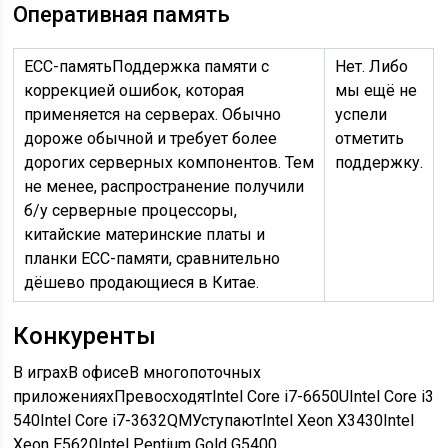
Оперативная память
ECC-память
Поддержка памяти с
Нет. Либо
коррекцией ошибок, которая
мы ещё не
применяется на серверах. Обычно
успели
дороже обычной и требует более
отметить
дорогих серверных компонентов. Тем
поддержку.
не менее, распространение получили
б/у серверные процессоры,
китайские материнские платы и
планки ECC-памяти, сравнительно
дёшево продающиеся в Китае.
Конкуренты
В играхВ офисеВ многопоточных
приложенияхПревосходятIntel Core i7-6650UIntel Core i3
540Intel Core i7-3632QMУступаютIntel Xeon X3430Intel
Xeon E5620Intel Pentium Gold G5400