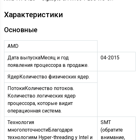
Характеристики
Основные
AMD
Дата выпуска
Месяц и год
04-2015
появления процессора в продаже.
Ядер
Количество физических ядер.
Потоки
Количество потоков.
Количество логических ядер
процессора, которые видит
операционная система.
Технология
SMT
многопоточности
Благодаря
(обратите
технологиям Hyper-threading у Intel и
внимание,