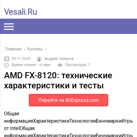
Vesali.ru
Главная
›
Купоны
›
03.11.2020
Андрей Смирнов
Время чтения: ~6 мин.
Просмотров: 1
AMD FX-8120: технические
характеристики и тесты
Перейти на AliExpress.com
Общая
информацияХарактеристикиТехнологииБенчмаркиИгрыК
от Intel
Общая
информацияХарактеристикиТехнологииБенчмаркиИгрыК