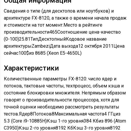
Общая информация
Сведения о типе (для десктопов или ноутбуков) и
архитектуре FX-8120, а также о времени начала продаж
и стоимости на тот момент.Место в рейтинге
производительности465Соотношение цена-качество
(0-100)25.81ТипДесктопныйКодовое название
архитектурыZambeziДата выхода12 октября 2011Цена
сейчас100$из 8685 (Xeon E5-4650L)
Характеристики
Количественные параметры FX-8120: число ядер и
потоков, тактовые частоты, техпроцесс, объем кэша и
состояние блокировки множителя. Непрямым образом
говорят о производительности процессора, хотя для
точной оценки необходимо рассмотреть результаты
тестов.Ядер8Потоков8Максимальная частота4 ГГциз
5.3 (Core i9-10885H)Кэш 1-го уровня384 Кбиз 896 (Atom
C3950)Кэш 2-го уровня8192 КбКэш 3-го уровня8192