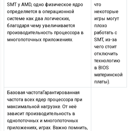
SMT у AMD, одно физическое ядро
что
определяется в операционной
некоторые
системе как два логических,
игры могут
благодаря чему увеличивается
плохо
производительность процессора в
работать с
многопоточных приложениях.
SMT, из-за
чего стоит
отключить
технологию
в BIOS
материнской
платы).
Базовая частота
Гарантированная
частота всех ядер процессора при
максимальной нагрузке. От неё
зависит производительность в
однопоточных и многопоточных
приложениях, играх. Важно помнить,