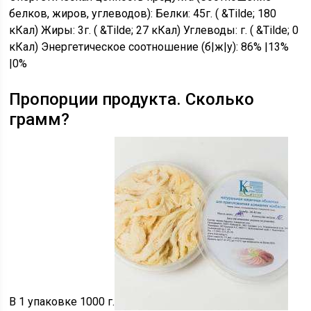
белков, жиров, углеводов): Белки: 45г. ( &Tilde; 180
кКал) Жиры: 3г. ( &Tilde; 27 кКал) Углеводы: г. ( &Tilde; 0
кКал) Энергетическое соотношение (б|ж|у): 86% |13%
|0%
Пропорции продукта. Сколько
грамм?
В 1 упаковке 1000 г.