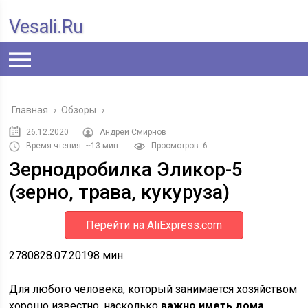
Vesali.ru
Главная
›
Обзоры
›
26.12.2020
Андрей Смирнов
Время чтения: ~13 мин.
Просмотров: 6
Зернодробилка Эликор-5
(зерно, трава, кукуруза)
Перейти на AliExpress.com
27808
28.07.2019
8 мин.
Для любого человека, который занимается хозяйством
хорошо известно, насколько
важно иметь дома