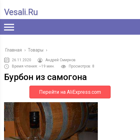
Vesali.ru
Главная
›
Товары
›
26.11.2020
Андрей Смирнов
Время чтения: ~19 мин.
Просмотров: 8
Бурбон из самогона
Перейти на AliExpress.com