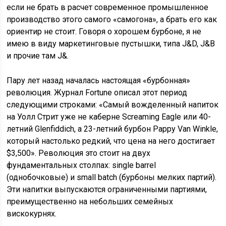
если не брать в расчет современное промышленное
производство этого самого «самогона», а брать его как
ориентир не стоит. Говоря о хорошем бурбоне, я не
имею в виду маркетинговые пустышки, типа J&D, J&B
и прочие там J&.
Пару лет назад началась настоящая «бурбонная»
революция. Журнал Fortune описал этот период
следующими строками: «Самый вожделенный напиток
на Уолл Стрит уже не каберне Screaming Eagle или 40-
летний Glenfiddich, а 23-летний бурбон Pappy Van Winkle,
который настолько редкий, что цена на него достигает
$3,500». Революция это стоит на двух
фундаментальных столпах: single barrel
(однобочковые) и small batch (бурбоны мелких партий).
Эти напитки выпускаются ограниченными партиями,
преимущественно на небольших семейных
вискокурнях.