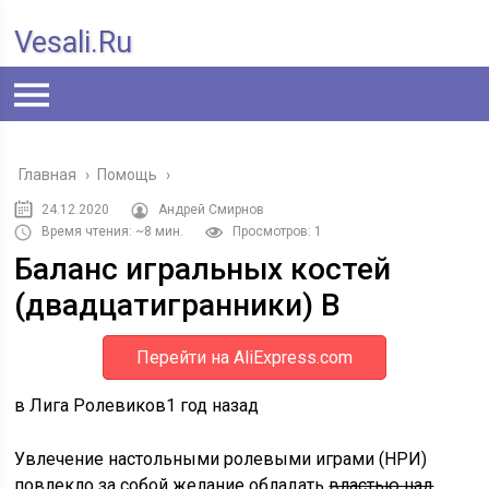
Vesali.ru
Главная
›
Помощь
›
24.12.2020
Андрей Смирнов
Время чтения: ~8 мин.
Просмотров: 1
Баланс игральных костей
(двадцатигранники) В
Перейти на AliExpress.com
в Лига Ролевиков1 год назад
Увлечение настольными ролевыми играми (НРИ)
повлекло за собой желание обладать
властью над