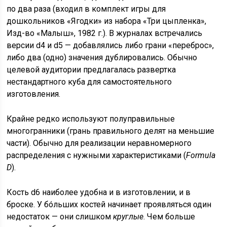
по два раза (входил в комплект игры для
дошкольников «Ягодки» из набора «Три цыпленка»,
Изд-во «Малыш», 1982 г.). В журналах встречались
версии d4 и d5 — добавлялись либо грани «переброс»,
либо два (одно) значения дублировались. Обычно
целевой аудитории предлагалась развертка
нестандартного куба для самостоятельного
изготовления.
Крайне редко используют полуправильные
многогранники (грань правильного делят на меньшие
части). Обычно для реализации неравномерного
распределения с нужными характеристиками (
Formula
D
).
Кость d6 наиболее удобна и в изготовлении, и в
броске. У бóльших костей начинает проявляться один
недостаток — они слишком
круглые
. Чем больше