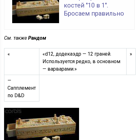
костей "10 в 1".
Бросаем правильно
См. также
Рандом
«
«d12, додекаэдр — 12 граней.
»
Используется редко, в основном
— варварами.»
—
Сапплемент
по D&D