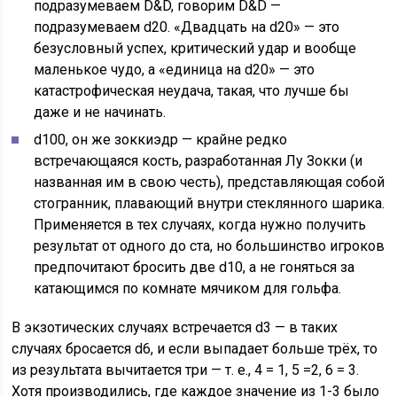
подразумеваем D&D, говорим D&D —
подразумеваем d20. «Двадцать на d20» — это
безусловный успех, критический удар и вообще
маленькое чудо, а «единица на d20» — это
катастрофическая неудача, такая, что лучше бы
даже и не начинать.
d100, он же зоккиэдр — крайне редко
встречающаяся кость, разработанная Лу Зокки (и
названная им в свою честь), представляющая собой
стогранник, плавающий внутри стеклянного шарика.
Применяется в тех случаях, когда нужно получить
результат от одного до ста, но большинство игроков
предпочитают бросить две d10, а не гоняться за
катающимся по комнате мячиком для гольфа.
В экзотических случаях встречается d3 — в таких
случаях бросается d6, и если выпадает больше трёх, то
из результата вычитается три — т. е., 4 = 1, 5 =2, 6 = 3.
Хотя производились, где каждое значение из 1-3 было