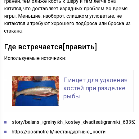
граней, тем ближе кость к шару и тем легче она
катится, что доставляет изрядных проблем во время
игры. Меньшие, наоборот, слишком угловатые, не
катаются и требуют хорошего подброса или броска из
стакана.
Где встречается
[
править
]
Используемые источники:
Пинцет для удаления
костей при разделке
рыбы
story/balans_igralnyikh_kostey_dvadtsatigranniki_63352
https://posmotre.li/нестандартные_кости