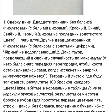
1. Сверху вниз. Двадцатигранники без баланса:
Фиолетовый (с белыми цифрами), Красный, Синий,
Зелёный, Чёрный (цифры на последних золотистого
цвета) — пять штук.Другие двадцатигранники:
Фиолетовый (с балансом, с золотыми цифрами),
Чёрный не водоплавающий.2. Дайс-тауэр,
позволяющий включить случайность по максимуму (у
него была снята передняя перегородка, чтобы кости
останавливались сами, когда иссякнет их энергия,
кинетическая
кажется)3. Тетрадный листок, где буду
записывать результаты 100 бросков каждого
цвета.Ниже, вбитые в нормальные таблицы
(а не те
каракули ручкой на листке),
результаты семи сотен
бросков кубов (для простоты: первые цветные пять
строк — дайсы без баланса, последние с буквой «б» с