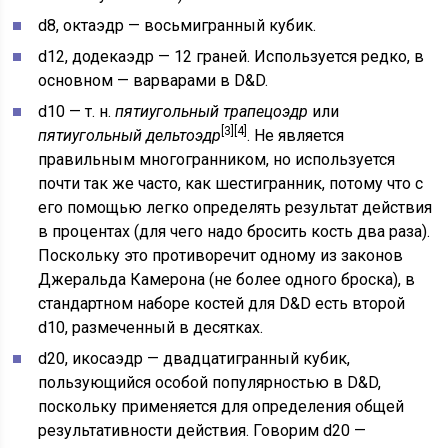
d8, октаэдр — восьмигранный кубик.
d12, додекаэдр — 12 граней. Используется редко, в
основном — варварами в D&D.
d10 — т. н.
пятиугольный трапецоэдр
или
[3]
[4]
пятиугольный дельтоэдр
. Не является
правильным многогранником, но используется
почти так же часто, как шестигранник, потому что с
его помощью легко определять результат действия
в процентах (для чего надо бросить кость два раза).
Поскольку это противоречит одному из законов
Джеральда Камерона (не более одного броска), в
стандартном наборе костей для D&D есть второй
d10, размеченный в десятках.
d20, икосаэдр — двадцатигранный кубик,
пользующийся особой популярностью в D&D,
поскольку применяется для определения общей
результативности действия. Говорим d20 —