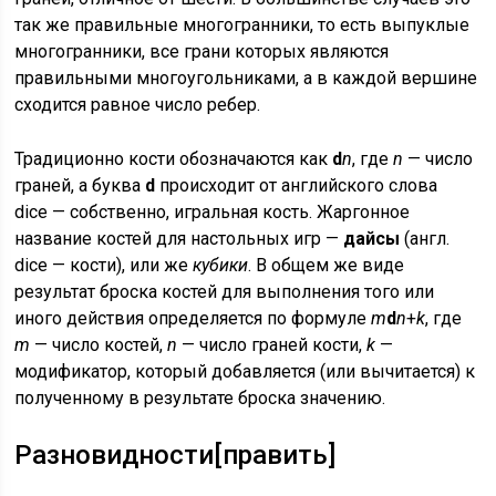
так же правильные многогранники, то есть выпуклые
многогранники, все грани которых являются
правильными многоугольниками, а в каждой вершине
сходится равное число ребер.
Традиционно кости обозначаются как
d
n
, где
n
— число
граней, а буква
d
происходит от английского слова
diсe — собственно, игральная кость. Жаргонное
название костей для настольных игр —
дайсы
(англ.
dice — кости), или же
кубики
. В общем же виде
результат броска костей для выполнения того или
иного действия определяется по формуле
m
d
n
+
k
, где
m
— число костей,
n
— число граней кости,
k
—
модификатор, который добавляется (или вычитается) к
полученному в результате броска значению.
Разновидности
[
править
]