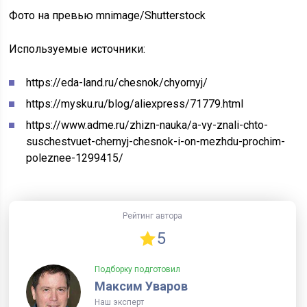
Фото на превью mnimage/Shutterstock
Используемые источники:
https://eda-land.ru/chesnok/chyornyj/
https://mysku.ru/blog/aliexpress/71779.html
https://www.adme.ru/zhizn-nauka/a-vy-znali-chto-
suschestvuet-chernyj-chesnok-i-on-mezhdu-prochim-
poleznee-1299415/
Рейтинг автора
5
Подборку подготовил
Максим Уваров
Наш эксперт