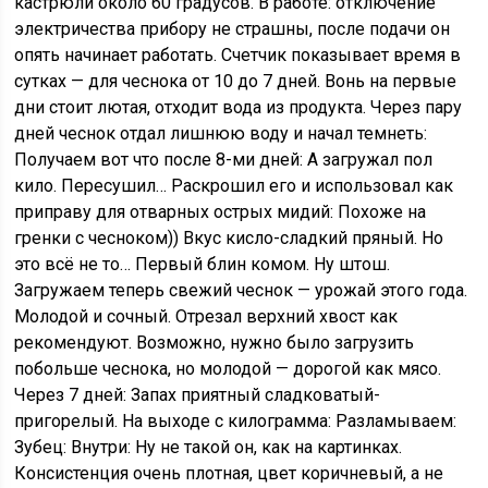
кастрюли около 60 градусов. В работе: отключение
электричества прибору не страшны, после подачи он
опять начинает работать. Счетчик показывает время в
сутках — для чеснока от 10 до 7 дней. Вонь на первые
дни стоит лютая, отходит вода из продукта. Через пару
дней чеснок отдал лишнюю воду и начал темнеть:
Получаем вот что после 8-ми дней: А загружал пол
кило. Пересушил… Раскрошил его и использовал как
приправу для отварных острых мидий: Похоже на
гренки с чесноком)) Вкус кисло-сладкий пряный. Но
это всё не то… Первый блин комом. Ну штош.
Загружаем теперь свежий чеснок — урожай этого года.
Молодой и сочный. Отрезал верхний хвост как
рекомендуют. Возможно, нужно было загрузить
побольше чеснока, но молодой — дорогой как мясо.
Через 7 дней: Запах приятный сладковатый-
пригорелый. На выходе с килограмма: Разламываем:
Зубец: Внутри: Ну не такой он, как на картинках.
Консистенция очень плотная, цвет коричневый, а не