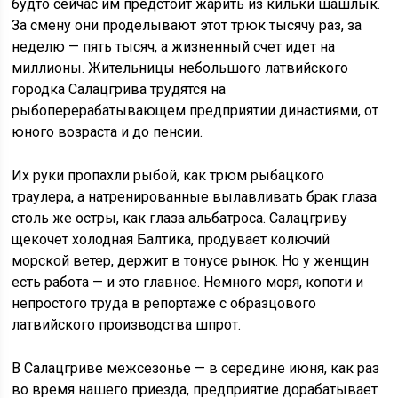
будто сейчас им предстоит жарить из кильки шашлык.
За смену они проделывают этот трюк тысячу раз, за
неделю — пять тысяч, а жизненный счет идет на
миллионы. Жительницы небольшого латвийского
городка Салацгрива трудятся на
рыбоперерабатывающем предприятии династиями, от
юного возраста и до пенсии.
Их руки пропахли рыбой, как трюм рыбацкого
траулера, а натренированные вылавливать брак глаза
столь же остры, как глаза альбатроса. Салацгриву
щекочет холодная Балтика, продувает колючий
морской ветер, держит в тонусе рынок. Но у женщин
есть работа — и это главное. Немного моря, копоти и
непростого труда в репортаже с образцового
латвийского производства шпрот.
В Салацгриве межсезонье — в середине июня, как раз
во время нашего приезда, предприятие дорабатывает