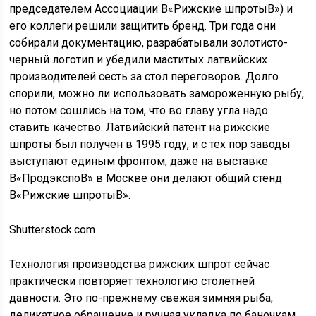
председателем Ассоциации В«Рижские шпротыВ») и
его коллеги решили защитить бренд. Три года они
собирали документацию, разрабатывали золотисто-
черный логотип и убедили маститых латвийских
производителей сесть за стол переговоров. Долго
спорили, можно ли использовать замороженную рыбу,
но потом сошлись на том, что во главу угла надо
ставить качество. Латвийский патент на рижские
шпроты был получен в 1995 году, и с тех пор заводы
выступают единым фронтом, даже на выставке
В«ПродэкспоВ» в Москве они делают общий стенд
В«Рижские шпротыВ».
Shutterstock.com
Технология производства рижских шпрот сейчас
практически повторяет технологию столетней
давности. Это по-прежнему свежая зимняя рыба,
деликатное обращение и ручная укладка по баночкам