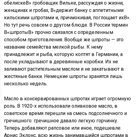
обелискеВ» гробовщик Вильке, рассуждая о жизни,
женщинах и гробах, В«держит банку с аппетитными
кильскими шпротами и, причмокивая, поглощает ихВ».
Но тут речь совсем о другом блюде. В России термин
В«шпротыВ» прочно связался с определенным
способом приготовления. Вообще же шпроты — это
название семейства мелкой рыбы. К нему
принадлежит и рыба, которую коптят в Германии, а
после укладывают в деревянные коробки. Их не
заливают растительным маслом и не закатывают в
жестяные банки. Немецкие шпроты хранятся лишь
несколько недель.
Масло в консервированных шпротах играет огромную
роль. В 1920-х использовали оливковое масло, в
советское время перешли на смесь подсолнечного и
гречишного: гречишное давало легкую горчинку.
Теперь добавляют рапсовое или иное, подешевле.
Арнис Эклонс, всю жизнь занимавшийся шпротами в