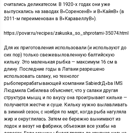
считались деликатесом. В 1920-х годах они уже
выпускались на заводах В«СоренсенВ» и В«КайяВ» (в
2011-м переименован в В«КаравеллуВ»).
https://povar.ru/recipes/zakuska_so_shprotami-35074.html
Для их приготовления использовали (и используют до
сих пор) только свежевыловленную балтийскую
кильку. Это маленькая рыбка — максимум 16 см в
длину. Последние годы в Латвии разрешено
использовать салаку, но технолог
рыбоперерабатывающей компании SabiedrД«ba IMS
Людмила Сибилева объясняет, что у салаки другая
структура мышц и по вкусу она проигрывает кильке —
получается жестче и суше. Кильку нужно вылавливать
в зимний сезон, с ноября по март, когда рыба нагуляла
жир и округлилась. Затем ее бережно вынимают из
лодок и везут на фабрики, объезжая все ухабы на