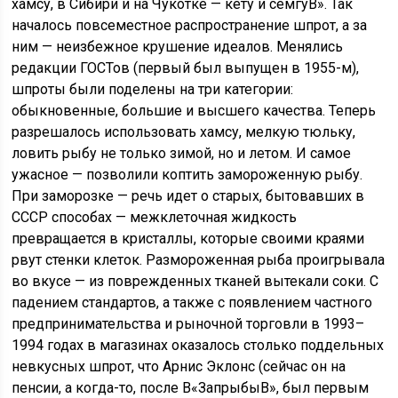
хамсу, в Сибири и на Чукотке — кету и семгуВ». Так
началось повсеместное распространение шпрот, а за
ним — неизбежное крушение идеалов. Менялись
редакции ГОСТов (первый был выпущен в 1955-м),
шпроты были поделены на три категории:
обыкновенные, большие и высшего качества. Теперь
разрешалось использовать хамсу, мелкую тюльку,
ловить рыбу не только зимой, но и летом. И самое
ужасное — позволили коптить замороженную рыбу.
При заморозке — речь идет о старых, бытовавших в
СССР способах — межклеточная жидкость
превращается в кристаллы, которые своими краями
рвут стенки клеток. Размороженная рыба проигрывала
во вкусе — из поврежденных тканей вытекали соки. С
падением стандартов, а также с появлением частного
предпринимательства и рыночной торговли в 1993–
1994 годах в магазинах оказалось столько поддельных
невкусных шпрот, что Арнис Эклонс (сейчас он на
пенсии, а когда-то, после В«ЗапрыбыВ», был первым