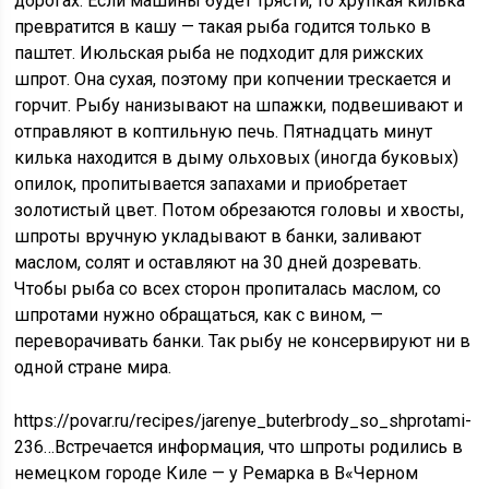
дорогах. Если машины будет трясти, то хрупкая килька
превратится в кашу — такая рыба годится только в
паштет. Июльская рыба не подходит для рижских
шпрот. Она сухая, поэтому при копчении трескается и
горчит. Рыбу нанизывают на шпажки, подвешивают и
отправляют в коптильную печь. Пятнадцать минут
килька находится в дыму ольховых (иногда буковых)
опилок, пропитывается запахами и приобретает
золотистый цвет. Потом обрезаются головы и хвосты,
шпроты вручную укладывают в банки, заливают
маслом, солят и оставляют на 30 дней дозревать.
Чтобы рыба со всех сторон пропиталась маслом, со
шпротами нужно обращаться, как с вином, —
переворачивать банки. Так рыбу не консервируют ни в
одной стране мира.
https://povar.ru/recipes/jarenye_buterbrody_so_shprotami-
236…Встречается информация, что шпроты родились в
немецком городе Киле — у Ремарка в В«Черном