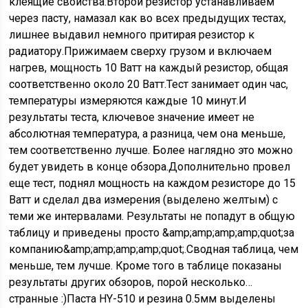
клеящие свойства.Второй резистор устанавливаем
через пасту, намазал как во всех предыдущих тестах,
лишнее выдавил немного притирая резистор к
радиатору.Прижимаем сверху грузом и включаем
нагрев, мощность 10 Ватт на каждый резистор, общая
соответственно около 20 Ватт.Тест занимает один час,
температуры измеряются каждые 10 минут.И
результаты теста, ключевое значение имеет не
абсолютная температура, а разница, чем она меньше,
тем соответственно лучше. Более наглядно это можно
будет увидеть в конце обзора.Дополнительно провел
еще тест, поднял мощность на каждом резисторе до 15
Ватт и сделал два измерения (выделено желтым) с
теми же интервалами. Результаты не попадут в общую
таблицу и приведены просто &amp;amp;amp;amp;quot;за
компанию&amp;amp;amp;amp;quot;.Сводная таблица, чем
меньше, тем лучше. Кроме того в таблице показаны
результаты других обзоров, порой несколько…
странные :)Паста HY-510 и резина 0.5мм выделены