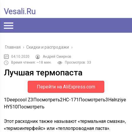
Vesali.ru
Главная
›
Скидки и распродажи
›
04.10.2020
Андрей Смирнов
Время чтения: ~18 мин.
Просмотров: 33
Лучшая термопаста
Перейти на AliExpress.com
1
Deepcool Z3Посмотреть
2
HC-171Посмотреть
3
Halnziye
HY510Посмотреть
Этот расходник также называют «термальная смазка»,
«термоинтерфейс» или «теплопроводная паста».