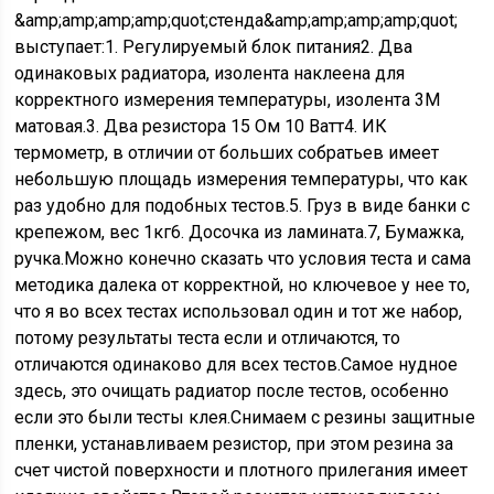
&amp;amp;amp;amp;quot;стенда&amp;amp;amp;amp;quot;
выступает:1. Регулируемый блок питания2. Два
одинаковых радиатора, изолента наклеена для
корректного измерения температуры, изолента 3М
матовая.3. Два резистора 15 Ом 10 Ватт4. ИК
термометр, в отличии от больших собратьев имеет
небольшую площадь измерения температуры, что как
раз удобно для подобных тестов.5. Груз в виде банки с
крепежом, вес 1кг6. Досочка из ламината.7, Бумажка,
ручка.Можно конечно сказать что условия теста и сама
методика далека от корректной, но ключевое у нее то,
что я во всех тестах использовал один и тот же набор,
потому результаты теста если и отличаются, то
отличаются одинаково для всех тестов.Самое нудное
здесь, это очищать радиатор после тестов, особенно
если это были тесты клея.Снимаем с резины защитные
пленки, устанавливаем резистор, при этом резина за
счет чистой поверхности и плотного прилегания имеет