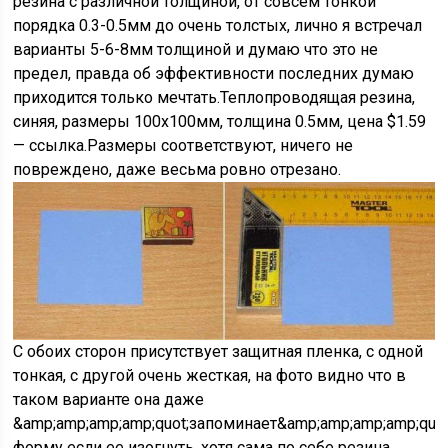
резина с различной толщиной, от совсем тонкой
порядка 0.3-0.5мм до очень толстых, лично я встречал
варианты 5-6-8мм толщиной и думаю что это не
предел, правда об эффективности последних думаю
приходится только мечтать.Теплопроводящая резина,
синяя, размеры 100х100мм, толщина 0.5мм, цена $1.59
— ссылка.Размеры соответствуют, ничего не
повреждено, даже весьма ровно отрезано.
С обоих сторон присутствует защитная пленка, с одной
тонкая, с другой очень жесткая, на фото видно что в
таком варианте она даже
&amp;amp;amp;amp;quot;запоминает&amp;amp;amp;amp;quot
форму если ее изогнуть, хотя сама по себе резина