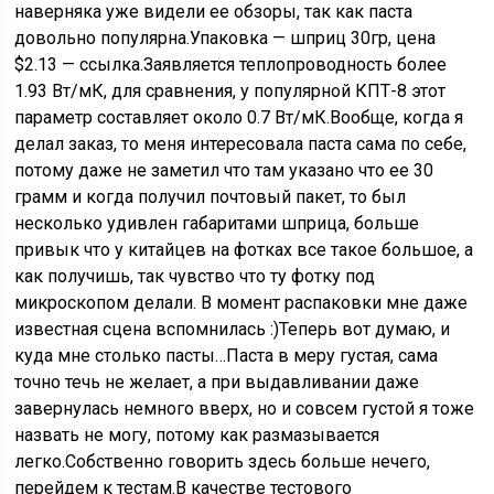
наверняка уже видели ее обзоры, так как паста
довольно популярна.Упаковка — шприц 30гр, цена
$2.13 — ссылка.Заявляется теплопроводность более
1.93 Вт/мК, для сравнения, у популярной КПТ-8 этот
параметр составляет около 0.7 Вт/мК.Вообще, когда я
делал заказ, то меня интересовала паста сама по себе,
потому даже не заметил что там указано что ее 30
грамм и когда получил почтовый пакет, то был
несколько удивлен габаритами шприца, больше
привык что у китайцев на фотках все такое большое, а
как получишь, так чувство что ту фотку под
микроскопом делали. В момент распаковки мне даже
известная сцена вспомнилась :)Теперь вот думаю, и
куда мне столько пасты…Паста в меру густая, сама
точно течь не желает, а при выдавливании даже
завернулась немного вверх, но и совсем густой я тоже
назвать не могу, потому как размазывается
легко.Собственно говорить здесь больше нечего,
перейдем к тестам.В качестве тестового