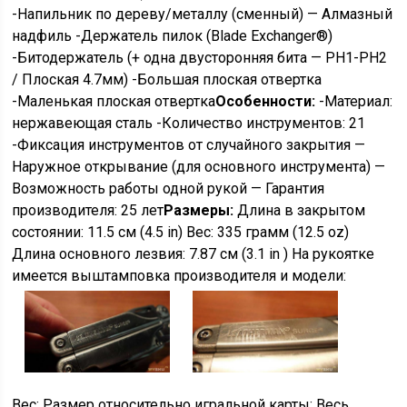
-Напильник по дереву/металлу (сменный) — Алмазный
надфиль -Держатель пилок (Blade Exchanger®)
-Битодержатель (+ одна двусторонняя бита — PH1-PH2
/ Плоская 4.7мм) -Большая плоская отвертка
-Маленькая плоская отвертка
Особенности:
-Материал:
нержавеющая сталь -Количество инструментов: 21
-Фиксация инструментов от случайного закрытия —
Наружное открывание (для основного инструмента) —
Возможность работы одной рукой — Гарантия
производителя: 25 лет
Размеры:
Длина в закрытом
состоянии: 11.5 см (4.5 in) Вес: 335 грамм (12.5 oz)
Длина основного лезвия: 7.87 см (3.1 in ) На рукоятке
имеется выштамповка производителя и модели:
Вес: Размер относительно игральной карты: Весь