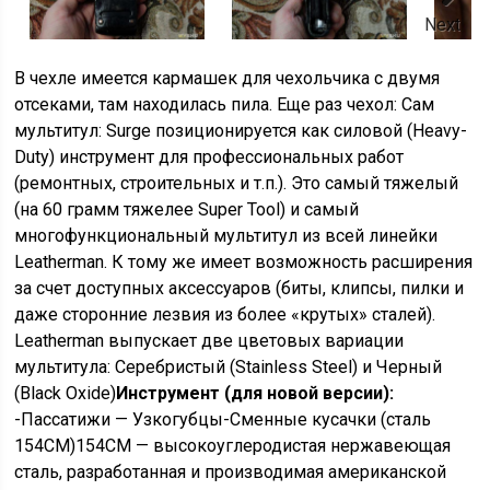
Next
В чехле имеется кармашек для чехольчика с двумя
отсеками, там находилась пила. Еще раз чехол: Сам
мультитул: Surge позиционируется как силовой (Heavy-
Duty) инструмент для профессиональных работ
(ремонтных, строительных и т.п.). Это самый тяжелый
(на 60 грамм тяжелее Super Tool) и самый
многофункциональный мультитул из всей линейки
Leatherman. К тому же имеет возможность расширения
за счет доступных аксессуаров (биты, клипсы, пилки и
даже сторонние лезвия из более «крутых» сталей).
Leatherman выпускает две цветовых вариации
мультитула: Серебристый (Stainless Steel) и Черный
(Black Oxide)
Инструмент (для новой версии):
-Пассатижи — Узкогубцы-Сменные кусачки (сталь
154CM)154CM — высокоуглеродистая нержавеющая
сталь, разработанная и производимая американской