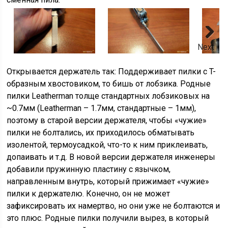
Next
Открывается держатель так: Поддерживает пилки с T-
образным хвостовиком, то бишь от лобзика. Родные
пилки Leatherman толще стандартных лобзиковых на
~0.7мм (Leatherman – 1.7мм, стандартные – 1мм),
поэтому в старой версии держателя, чтобы «чужие»
пилки не болтались, их приходилось обматывать
изолентой, термоусадкой, что-то к ним приклеивать,
допаивать и т.д. В новой версии держателя инженеры
добавили пружинную пластину с язычком,
направленным внутрь, который прижимает «чужие»
пилки к держателю. Конечно, он не может
зафиксировать их намертво, но они уже не болтаются и
это плюс. Родные пилки получили вырез, в который