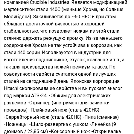
компанией Crucible Industries. Является модификацией
мартенситной стали 440C (меньше Хрома, но больше
Молибдена). Закаливается до ~60 HRC и при этом
обладает достаточной вязкостью и хорошей
стабильностью, что позволяет ножам из этой стали
отлично держать режущую кромку. Из-за меньшего
содержания Хрома не так устойчива к коррозии, как
стали 440 серии. Используется в индустрии для
изготовления подшипников, втулок, клапанов и т.п., а
так для производства ножей премиум-класса. По
совокупности свойств считается одной из лучших
сталей на сегодняшний день. Японская корпорация
Hitachi скопировала ее свойства и выпускает аналог
под маркой ATS-34. -Обжим для электрических
разъемов -Стриппер (инструмент для зачистки
проводов) -Плайновый нож (сталь 420HC)
-Серрейторный нож (сталь 420HC) -Пила (сменная)
-Ножницы -Шило-развертка с ушком -Линейка (9
дюймов / 22,85 см) -Консервный нож -Открывалка