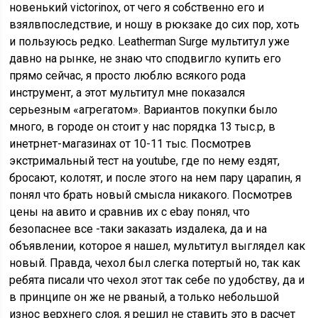
новенький victorinox, от чего я собственно его и
взялвпоследствие, и ношу в рюкзаке до сих пор, хоть
и пользуюсь редко. Leatherman Surge мультитул уже
давно на рынке, не знаю что сподвигло купить его
прямо сейчас, я просто люблю всякого рода
инструмент, а этот мультитул мне показался
серьезным «агрегатом». Вариантов покупки было
много, в городе он стоит у нас порядка 13 тыс.р, в
инетрнет-магазинах от 10-11 тыс. Посмотрев
экстримальный тест на youtube, где по нему ездят,
бросают, колотят, и после этого на нем пару царапин, я
понял что брать новый смысла никакого. Посмотрев
цены на авито и сравнив их с ebay понял, что
безопаснее все -таки заказать издалека, да и на
объявлении, которое я нашел, мультитул выглядел как
новый. Правда, чехол был слегка потертый но, так как
ребята писали что чехол этот так себе по удобству, да и
в принципе он же не рваный, а только небольшой
износ верхнего слоя, я решил не ставить это в расчет