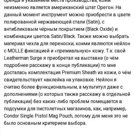
бренда и указанием места производства, коим
неизменно является американский штат Орегон. На
данный момент инструмент можно приобрести в цвете
полированной нержавеющей стали (Satin), с
антибликовым чёрным покрытием (Black Oxide) и
комбинации цветов Satin/Black. Также можно выбрать
материал чехла для переноски, коими являются нейлон
с MOLLE фиксацией и «премиальную» кожу. Т.к. свой
Leatherman Surge я приобретал на выставке (о чём
подробнее расскажу в конце публикации) то мне
досталась комплектация Premium Sheath из кожи, о чём
свидетельствует наклейка на упаковке. Нейлон я
считаю более функциональным, а мультитул даже с
дополнениями (о которых также расскажу в отдельной
публикации) без каких-либо проблем помещается в
подсумки для пистолетных магазинов, как, например,
Condor Single Pistol Mag Pouch, потому для меня это не
было основным критерием выбора.