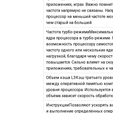
приложениях, играх. Важно помнить
частота напрямую не связаны. На
процессор на меньшей частоте мо
чем старый на большей.
Частота турбо-режима
Максимальна
ядра процессора в турбо-режиме.
возможность процессору самосто
частоту одного или нескольких яд
нагрузкой, благодаря чему скорос
повышается. Сильно влияет на скор
приложениях, требовательных к ча
Объем кэша L3
Кэш третьего уров
между оперативной памятью комп
уровня процессора. Используется 
объёма зависит скорость обработ
Инструкции
Позволяют ускорять в
и выполнение определённых опера