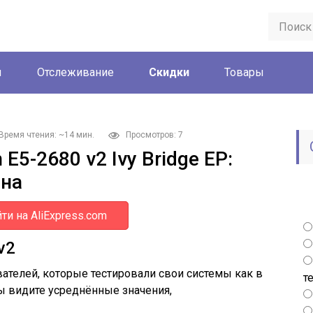
ы
Отслеживание
Скидки
Товары
Время чтения: ~14 мин.
Просмотров: 7
 E5-2680 v2 Ivy Bridge EP:
ена
ти на AliExpress.com
v2
ателей, которые тестировали свои системы как в
т
 вы видите усреднённые значения,