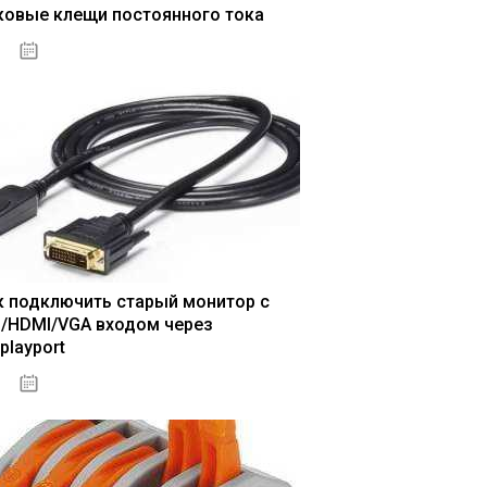
ковые клещи постоянного тока
04.01.2021
к подключить старый монитор с
I/HDMI/VGA входом через
playport
04.01.2021