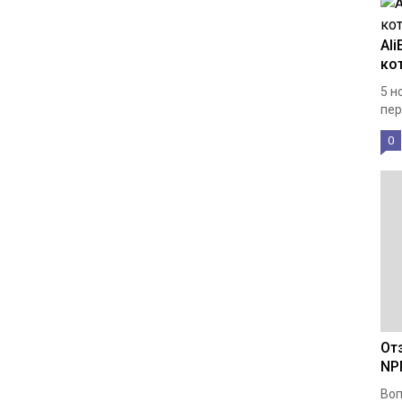
Al
ко
5 н
пер
0
От
NP
Во