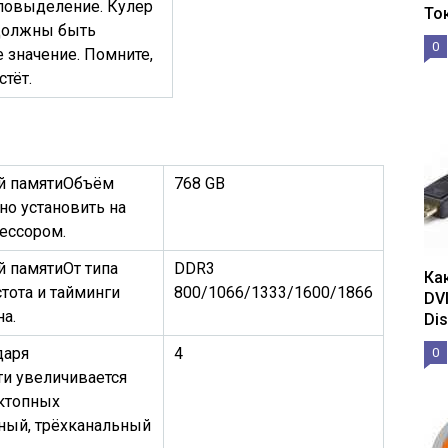
ловыделение. Кулер
То
 должны быть
0
 значение. Помните,
стёт.
й памяти
Объём
768 GB
но установить на
ессором.
й памяти
От типа
DDR3
Ка
тота и тайминги
800/1066/1333/1600/1866
DV
на.
Dis
даря
4
0
ти увеличивается
сктопных
ный, трёхканальный