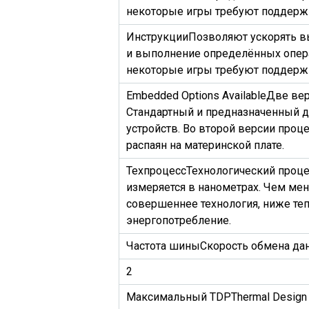
некоторые игры требуют поддержк
Инструкции
Позволяют ускорять в
и выполнение определённых опера
некоторые игры требуют поддержк
Embedded Options Available
Две вер
Стандартный и предназначенный 
устройств. Во второй версии проц
распаян на материнской плате.
Техпроцесс
Технологический проце
измеряется в нанометрах. Чем мен
совершеннее технология, ниже те
энергопотребление.
Частота шины
Скорость обмена да
2
Максимальный TDP
Thermal Design