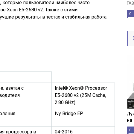
 которые пользователи наиболее часто
ГАЗ
е Xeon E5-2680 v2. Также с этими
0
шие результаты в тестах и стабильная работа.
, взятая с
Intel® Xeon® Processor
водителя.
E5-2680 v2 (25M Cache,
2.80 GHz)
оления
Ivy Bridge EP
Лу
на
0
ия процессора в
04-2016