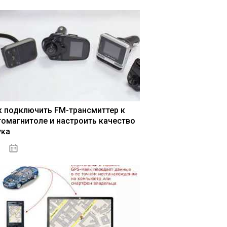
к подключить FM-трансмиттер к
томагнитоле и настроить качество
ука
04.01.2021