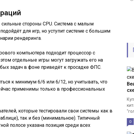
ераций
е сильные стороны CPU. Система с малым
подойдёт для игр, но уступит системе с большим
нарии рендеринга.
грового компьютера подходит процессор с
этом отдельные игры могут загружать его на
бых задач в фоне приведёт к просадке ФПС.
ься к минимум 6/6 или 6/12, но учитывать, что
Bea
сейчас применимы только в профессиональных
сх
Куп
кит
ателей, которые тестировали свои системы как в
"го
аблице), так и без (минимальное). Типичный
0
тной полосе указана позиция среди всех