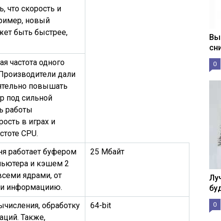
, что скорость и
пример, новый
жет быть быстрее,
Вы
сн
я частота одного
0
 Производители дали
ятельно повышать
ер под сильной
ть работы
ость в играх и
стоте CPU.
ня работает буфером
25 Мбайт
ьютера и кэшем 2
всеми ядрами, от
Лу
ки информациию.
бу
ычисления, обработку
64-bit
0
ций. Также,