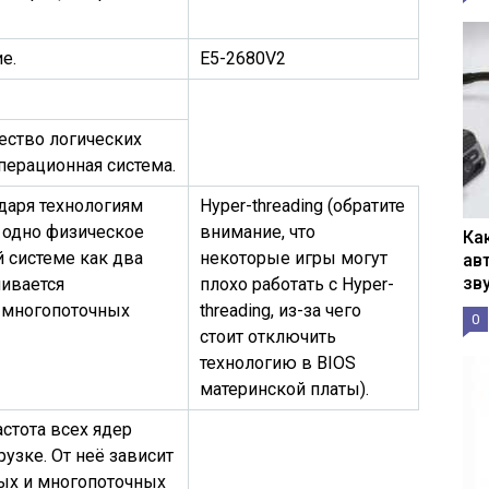
е.
E5-2680V2
ество логических
перационная система.
даря технологиям
Hyper-threading (обратите
D, одно физическое
внимание, что
Ка
 системе как два
некоторые игры могут
ав
зв
чивается
плохо работать с Hyper-
 многопоточных
threading, из-за чего
0
стоит отключить
технологию в BIOS
материнской платы).
астота всех ядер
узке. От неё зависит
ых и многопоточных