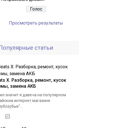
Просмотреть результаты
Популярные статьи
ts X. Разборка, ремонт, кусок
емы, замена АКБ
ил значит я давеча на популярном
айском интернет магазине
лубозубые"...
03.01.2021