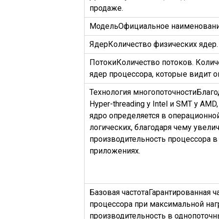
продаже.
Модель
Официальное наименовани
Ядер
Количество физических ядер.
Потоки
Количество потоков. Колич
ядер процессора, которые видит о
Технология многопоточности
Благо
Hyper-threading у Intel и SMT у AM
ядро определяется в операционной
логических, благодаря чему увели
производительность процессора в
приложениях.
Базовая частота
Гарантированная ч
процессора при максимальной нагр
производительность в однопоточн