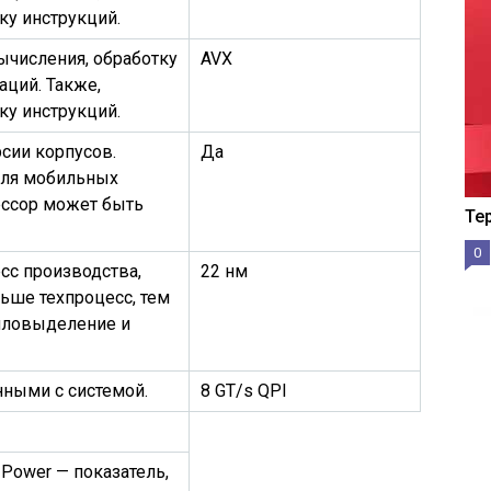
у инструкций.
ычисления, обработку
AVX
ций. Также,
у инструкций.
сии корпусов.
Да
для мобильных
ессор может быть
Те
0
сс производства,
22 нм
ьше техпроцесс, тем
пловыделение и
нными с системой.
8 GT/s QPI
 Power — показатель,